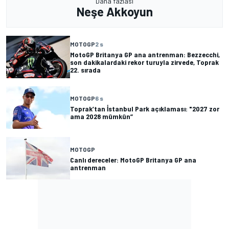
Daha fazlası
Neşe Akkoyun
MOTOGP
2 s
MotoGP Britanya GP ana antrenman: Bezzecchi,
son dakikalardaki rekor turuyla zirvede, Toprak
22. sırada
MOTOGP
6 s
Toprak’tan İstanbul Park açıklaması: "2027 zor
ama 2028 mümkün”
MOTOGP
Canlı dereceler: MotoGP Britanya GP ana
antrenman