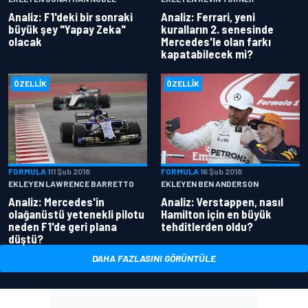
Analiz: F1'deki bir sonraki
Analiz: Ferrari, yeni
büyük şey "Yapay Zeka"
kuralların 2. senesinde
olacak
Mercedes'le olan farkı
kapatabilecek mi?
ÖZELLIK
ÖZELLIK
FORMULA 1
11 Şub 2018
FORMULA 1
6 Şub 2018
EKLEYEN LAWRENCE BARRETTO
EKLEYEN BEN ANDERSON
Analiz: Mercedes'in
Analiz: Verstappen, nasıl
olağanüstü yetenekli pilotu
Hamilton için en büyük
neden F1'de geri plana
tehditlerden oldu?
düştü?
DAHA FAZLASINI GÖRÜNTÜLE