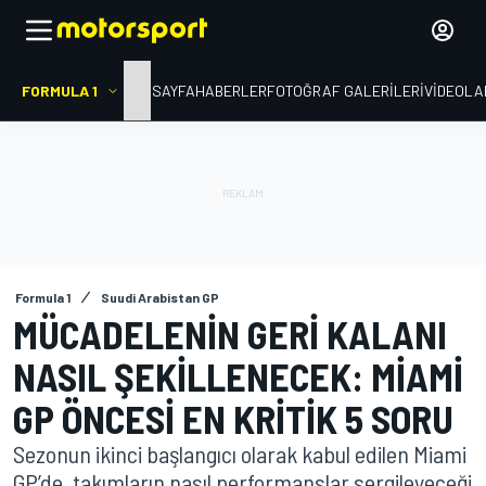
FORMULA 1
ANA SAYFA
HABERLER
FOTOĞRAF GALERILERI
VIDEOLA
Formula 1
Suudi Arabistan GP
MÜCADELENIN GERI KALANI
NASIL ŞEKILLENECEK: MIAMI
GP ÖNCESI EN KRITIK 5 SORU
Sezonun ikinci başlangıcı olarak kabul edilen Miami
GP’de, takımların nasıl performanslar sergileyeceği