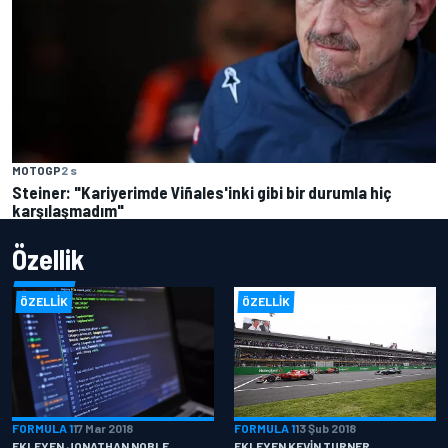
MOTOGP
2 s
Steiner: "Kariyerimde Viñales'inki gibi bir durumla hiç
karşılaşmadım"
Özellik
ÖZELLIK
ÖZELLIK
FORMULA 1
17 Mar 2018
FORMULA 1
13 Şub 2018
EKLEYEN JONATHAN NOBLE
EKLEYEN KEVIN TURNER