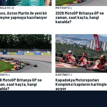
ULA 1
15 dk
MOTOGP
16 s
so, Aston Martin ile yeni bir
2026 MotoGP Britanya GP ne
leşme yapmaya hazırlanıyor
zaman, saat kaçta, hangi
kanalda?
OGP
16 s
KARTING
17 s
6 MotoGP Britanya GP ne
Kapadokya Motorsporları
an, saat kaçta, hangi
Kompleksi kapılarını kartingle
alda?
açıyor