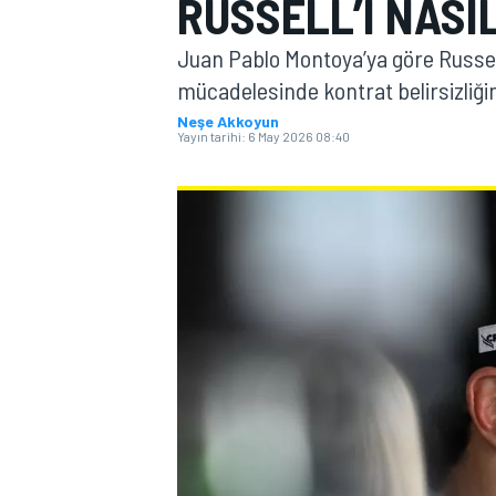
RUSSELL’I NASI
MOTOGP
Juan Pablo Montoya’ya göre Russell,
mücadelesinde kontrat belirsizliğin
Neşe Akkoyun
Yayın tarihi:
6 May 2026 08:40
WORLD SUPERBIKE