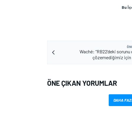
Bu İç
ÖN
Waché: “RB22’deki sorunu
çözemediğimiz için
MOTOSİKLET
ÖNE ÇIKAN YORUMLAR
DAHA FAZ