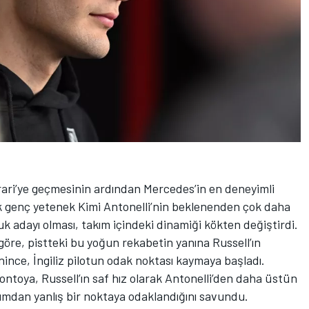
rari’ye geçmesinin ardından Mercedes’in en deneyimli
ak genç yetenek Kimi Antonelli’nin beklenenden çok daha
 adayı olması, takım içindeki dinamiği kökten değiştirdi.
öre, pistteki bu yoğun rekabetin yanına Russell’ın
nince, İngiliz pilotun odak noktası kaymaya başladı.
toya, Russell’ın saf hız olarak Antonelli’den daha üstün
ımdan yanlış bir noktaya odaklandığını savundu.