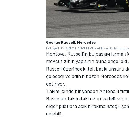
George Russell, Mercedes
Fotoğraf: CHARLY TRIBALLEAU / AFP via Getty Image
Montoya, Russell’ın bu baskıyı kırmak i
mevcut zihin yapısının buna engel old
Russell üzerindeki tek baskı unsuru da
geleceği ve adının bazen Mercedes ile
getiriyor.
Takım içinde bir yandan Antonelli fırt
Russell’ın takımdaki uzun vadeli konum
diğer pilotlara açık bırakma isteği, ş
gelebilir.