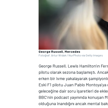
WRC
George Russell, Mercedes
Fotoğraf: Artur Widak / NurPhoto via Getty Images
George Russell, Lewis Hamilton’ın Fer
pilotu olarak sezona başlamıştı. Anc
erken bir ivme yakalayarak şampiyonluk
Eski F1 pilotu Juan Pablo Montoya’ya g
geleceğine dair soru işaretleri de ekle
BBC’nin podcast yayınında konuşan Mon
olduğuna inandığını ancak mental bak