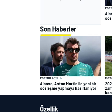
FORM
Alon
söz
Son Haberler
FORMULA 1
15 dk
MOT
Alonso, Aston Martin ile yeni bir
202
sözleşme yapmaya hazırlanıyor
zam
kan
Özellik