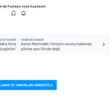
eriği Paylaşın veya Kaydedin
CEKI HABER
SONRAKI HABER
 daha önce
Aston Martin’deki titreşim sorunu hakkında
 üzgünüm”
pilotlar aynı fikirde değil
LASINI VE YORUMLARI GÖRÜNTÜLE