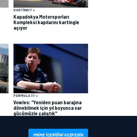
KARTING
17 s
Kapadokya Motorsporları
Kompleksi kapılarını kartingle
açıyor
FORMULA 1
17 s
Vowles: “Yeniden puan barajına
dönebilmek için yıl boyunca var
gücümüzle çalıştık"
PRIME IÇERIĞINI KEŞFEDIN