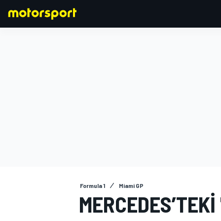
FORMULA 1
Formula 1
Miami GP
MERCEDES’TEKI 