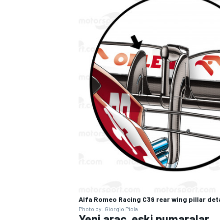
Alfa Romeo Racing C39 rear wing pillar de
Photo by: Giorgio Piola
Yeni araç, eski numaralar