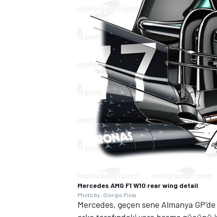
Mercedes AMG F1 W10 rear wing detail
Photo by: Giorgio Piola
Mercedes, geçen sene Almanya GP'de 
arka tarafındaki yere basma gücünü iyi