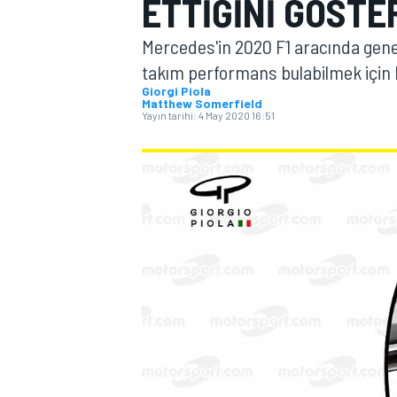
ETTIĞINI GÖSTE
MOTOGP
Mercedes'in 2020 F1 aracında genel
takım performans bulabilmek için b
Giorgi Piola
Matthew Somerfield
Yayın tarihi:
4 May 2020 16:51
WORLD SUPERBIKE