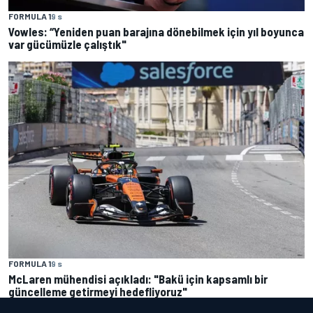
FORMULA 1
9 s
Vowles: “Yeniden puan barajına dönebilmek için yıl boyunca
var gücümüzle çalıştık"
FORMULA 1
9 s
McLaren mühendisi açıkladı: "Bakü için kapsamlı bir
güncelleme getirmeyi hedefliyoruz"