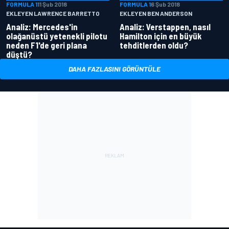
FORMULA 1
11 Şub 2018
FORMULA 1
6 Şub 2018
EKLEYEN LAWRENCE BARRETTO
EKLEYEN BEN ANDERSON
Analiz: Mercedes'in
Analiz: Verstappen, nasıl
olağanüstü yetenekli pilotu
Hamilton için en büyük
neden F1'de geri plana
tehditlerden oldu?
düştü?
DAHA FAZLASINI GÖRÜNTÜLE