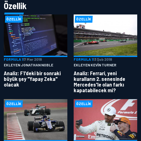
Özellik
ÖZELLIK
ÖZELLIK
FORMULA 1
17 Mar 2018
FORMULA 1
13 Şub 2018
EKLEYEN JONATHAN NOBLE
EKLEYEN KEVIN TURNER
Analiz: F1'deki bir sonraki
Analiz: Ferrari, yeni
büyük şey "Yapay Zeka"
kuralların 2. senesinde
olacak
Mercedes'le olan farkı
kapatabilecek mi?
ÖZELLIK
ÖZELLIK