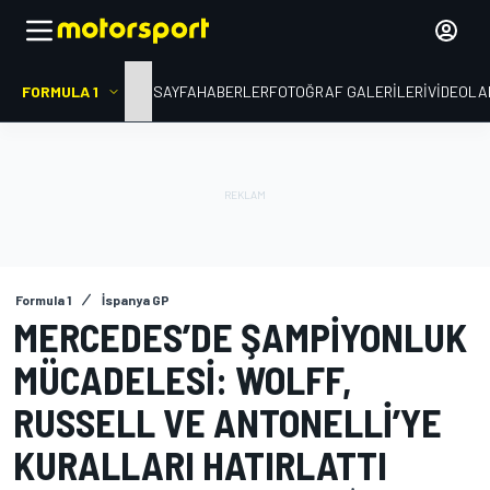
FORMULA 1
ANA SAYFA
HABERLER
FOTOĞRAF GALERILERI
VIDEOLA
Formula 1
İspanya GP
MERCEDES’DE ŞAMPIYONLUK
MÜCADELESI: WOLFF,
RUSSELL VE ANTONELLI’YE
KURALLARI HATIRLATTI