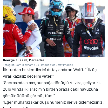
George Russell, Mercedes
Fotoğraf: Sam Bloxham / LAT Images via Getty Images
İlk turdan beklentilerini detaylandıran Wolff, "İlk üç
virajı kazasız geçelim yeter.”
“Sonrasında o meşhur sağa dönüşlü 4. viraj geliyor ki,
2016 yılında iki aracımın birden orada çakıl havuzuna
gömüldüğünü görmüştüm.”
“Eğer muhafazakar düşünürseniz ileriye gidemezsiniz;