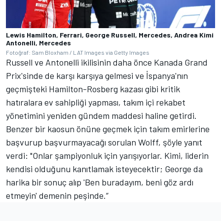
Lewis Hamilton, Ferrari, George Russell, Mercedes, Andrea Kimi
Antonelli, Mercedes
Fotoğraf: Sam Bloxham / LAT Images via Getty Images
Russell ve Antonelli ikilisinin daha önce Kanada Grand
Prix'sinde de karşı karşıya gelmesi ve İspanya'nın
geçmişteki Hamilton-Rosberg kazası gibi kritik
hatıralara ev sahipliği yapması, takım içi rekabet
yönetimini yeniden gündem maddesi haline getirdi.
Benzer bir kaosun önüne geçmek için takım emirlerine
başvurup başvurmayacağı sorulan Wolff, şöyle yanıt
verdi: "Onlar şampiyonluk için yarışıyorlar. Kimi, liderin
kendisi olduğunu kanıtlamak isteyecektir; George da
harika bir sonuç alıp 'Ben buradayım, beni göz ardı
etmeyin' demenin peşinde.”