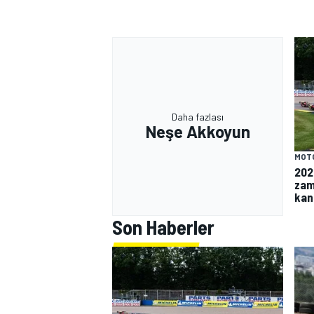
Daha fazlası
Neşe Akkoyun
MOT
202
zam
kan
Son Haberler