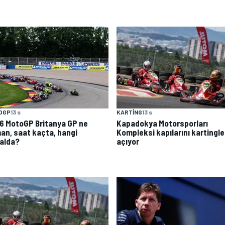
OGP
13 s
KARTING
13 s
6 MotoGP Britanya GP ne
Kapadokya Motorsporları
an, saat kaçta, hangi
Kompleksi kapılarını kartingle
alda?
açıyor