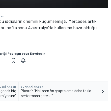
ges
u iddiaların önemini küçümsemişti. Mercedes artık
ın bu hafta sonu Avustralya’da kullanıma hazır olduğu
eriği Paylaşın veya Kaydedin
CEKI HABER
SONRAKI HABER
eçecek hiç
Piastri: "McLaren ön grupta ama daha fazla
ilmiyorum"
performans gerekli"