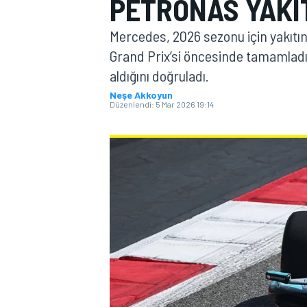
PETRONAS YAKIT
MOTOGP
Mercedes, 2026 sezonu için yakıtın
Grand Prix’si öncesinde tamamladı
aldığını doğruladı.
Neşe Akkoyun
Düzenlendi:
5 Mar 2026 19:14
WORLD SUPERBIKE