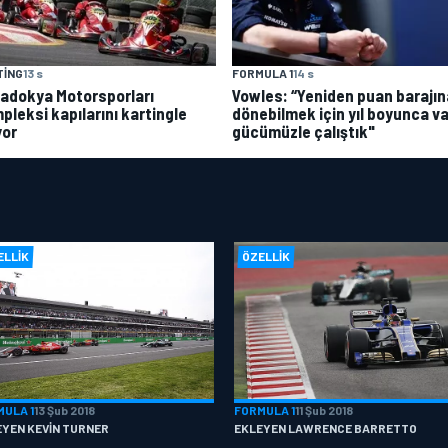
TING
13 s
FORMULA 1
14 s
adokya Motorsporları
Vowles: “Yeniden puan barajın
pleksi kapılarını kartingle
dönebilmek için yıl boyunca va
yor
gücümüzle çalıştık"
ELLIK
ÖZELLIK
MULA 1
13 Şub 2018
FORMULA 1
11 Şub 2018
EYEN KEVIN TURNER
EKLEYEN LAWRENCE BARRETTO