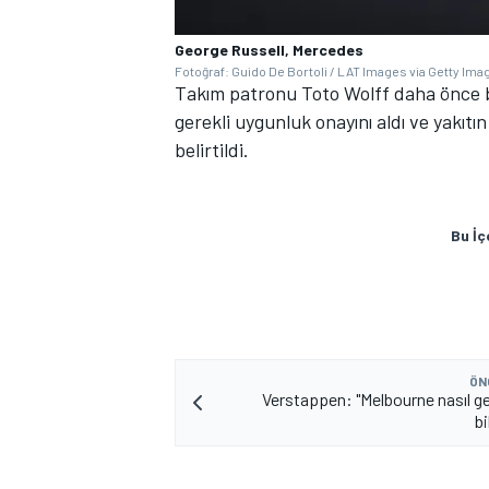
George Russell, Mercedes
Fotoğraf: Guido De Bortoli / LAT Images via Getty Ima
Takım patronu Toto Wolff daha önce b
gerekli uygunluk onayını aldı ve yakıt
belirtildi.
Bu İç
ÖN
Verstappen: "Melbourne nasıl g
b