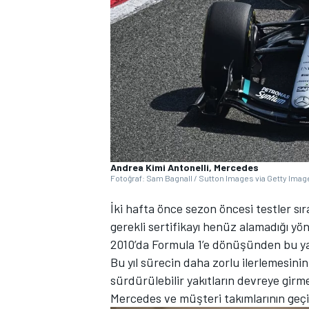
WRC
Andrea Kimi Antonelli, Mercedes
Fotoğraf: Sam Bagnall / Sutton Images via Getty Imag
İki hafta önce sezon öncesi testler sı
gerekli sertifikayı henüz alamadığı y
2010’da Formula 1’e dönüşünden bu yan
Bu yıl sürecin daha zorlu ilerlemesini
sürdürülebilir yakıtların devreye girm
Mercedes ve müşteri takımlarının geçici