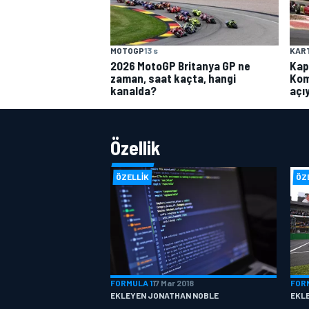
MOTOGP
13 s
KAR
2026 MotoGP Britanya GP ne
Kap
zaman, saat kaçta, hangi
Kom
kanalda?
açı
Özellik
ÖZELLIK
ÖZ
FORMULA 1
17 Mar 2018
FOR
EKLEYEN JONATHAN NOBLE
EKL