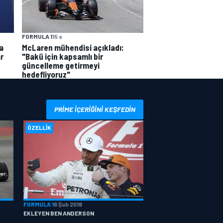
FORMULA 1
15 s
a
McLaren mühendisi açıkladı:
r
"Bakü için kapsamlı bir
güncelleme getirmeyi
hedefliyoruz"
PRIME IÇERIĞINI KEŞFEDIN
ÖZELLIK
FORMULA 1
6 Şub 2018
EKLEYEN BEN ANDERSON