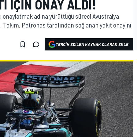
I IÇIN ONAY ALDI!
ı onaylatmak adına yürüttüğü süreci Avustralya
. Takım, Petronas tarafından sağlanan yakıt onayını
TERCIH EDILEN KAYNAK OLARAK EKLE