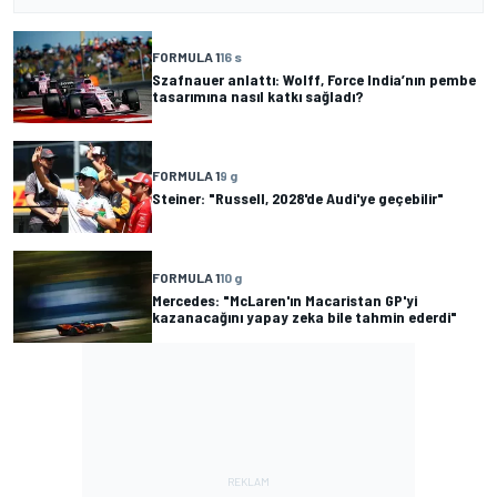
FORMULA 1
16 s
Szafnauer anlattı: Wolff, Force India’nın pembe
tasarımına nasıl katkı sağladı?
FORMULA 1
9 g
Steiner: "Russell, 2028'de Audi'ye geçebilir"
FORMULA 1
10 g
Mercedes: "McLaren'ın Macaristan GP'yi
kazanacağını yapay zeka bile tahmin ederdi"