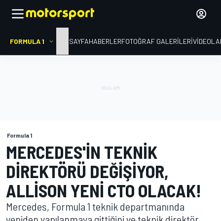
FORMULA 1
ANA SAYFA
HABERLER
FOTOĞRAF GALERILERI
VIDEOLA
Formula 1
MERCEDES'IN TEKNIK
DIREKTÖRÜ DEĞIŞIYOR,
ALLISON YENI CTO OLACAK!
Mercedes, Formula 1 teknik departmanında
yeniden yapılanmaya gittiğini ve teknik direktör