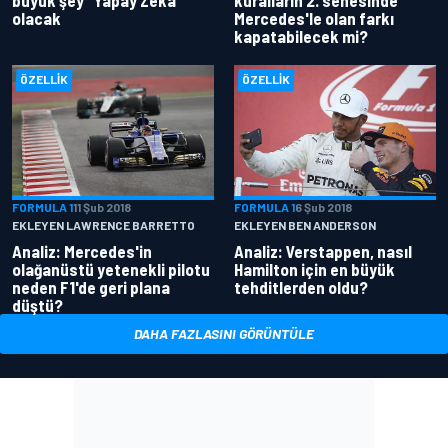
büyük şey "Yapay Zeka"
kuralların 2. senesinde
olacak
Mercedes'le olan farkı
kapatabilecek mi?
ÖZELLIK
ÖZELLIK
FORMULA 1
11 Şub 2018
FORMULA 1
6 Şub 2018
EKLEYEN LAWRENCE BARRETTO
EKLEYEN BEN ANDERSON
Analiz: Mercedes'in
Analiz: Verstappen, nasıl
olağanüstü yetenekli pilotu
Hamilton için en büyük
neden F1'de geri plana
tehditlerden oldu?
düştü?
DAHA FAZLASINI GÖRÜNTÜLE