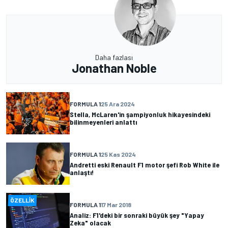
Daha fazlası
Jonathan Noble
FORMULA 1
25 Ara 2024
Stella, McLaren'in şampiyonluk hikayesindeki
bilinmeyenleri anlattı
FORMULA 1
25 Kas 2024
Andretti eski Renault F1 motor şefi Rob White ile
anlaştı!
ÖZELLIK
FORMULA 1
17 Mar 2018
Analiz: F1'deki bir sonraki büyük şey "Yapay
Zeka" olacak