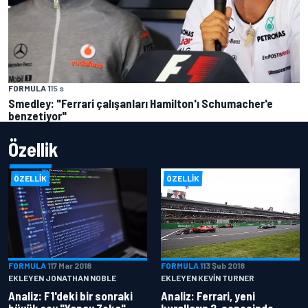
FORMULA 1
15 s
Smedley: "Ferrari çalışanları Hamilton'ı Schumacher'e
benzetiyor"
Özellik
ÖZELLIK
ÖZELLIK
FORMULA 1
17 Mar 2018
FORMULA 1
13 Şub 2018
EKLEYEN JONATHAN NOBLE
EKLEYEN KEVIN TURNER
Analiz: F1'deki bir sonraki
Analiz: Ferrari, yeni