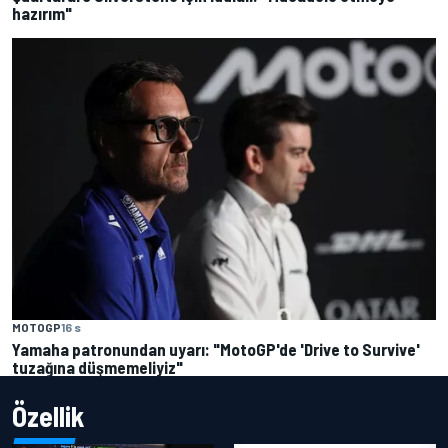
hazırım"
MOTOGP
16 s
Yamaha patronundan uyarı: "MotoGP'de 'Drive to Survive'
tuzağına düşmemeliyiz"
Özellik