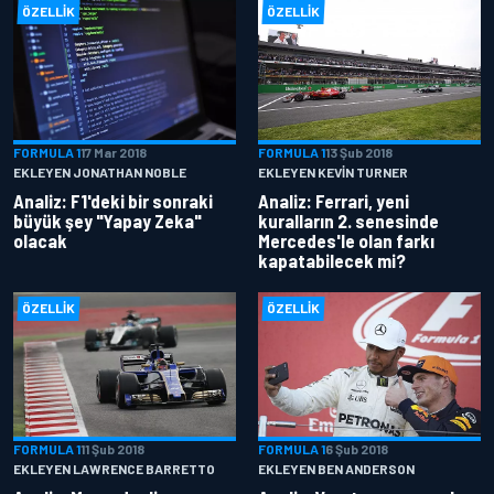
ÖZELLIK
ÖZELLIK
FORMULA 1
17 Mar 2018
FORMULA 1
13 Şub 2018
EKLEYEN JONATHAN NOBLE
EKLEYEN KEVIN TURNER
Analiz: F1'deki bir sonraki
Analiz: Ferrari, yeni
büyük şey "Yapay Zeka"
kuralların 2. senesinde
olacak
Mercedes'le olan farkı
kapatabilecek mi?
ÖZELLIK
ÖZELLIK
FORMULA 1
11 Şub 2018
FORMULA 1
6 Şub 2018
EKLEYEN LAWRENCE BARRETTO
EKLEYEN BEN ANDERSON