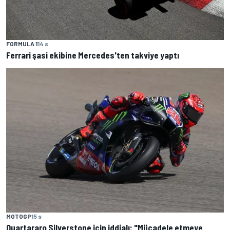
FORMULA 1
14 s
Ferrari şasi ekibine Mercedes'ten takviye yaptı
MOTOGP
15 s
Quartararo Silverstone için iddialı: "Mücadele etmeye