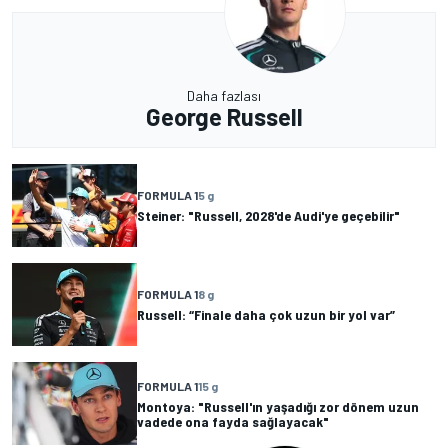
Daha fazlası
George Russell
FORMULA 1
5 g
Steiner: "Russell, 2028'de Audi'ye geçebilir"
FORMULA 1
8 g
Russell: “Finale daha çok uzun bir yol var”
FORMULA 1
15 g
Montoya: "Russell'ın yaşadığı zor dönem uzun
vadede ona fayda sağlayacak"