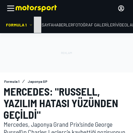
FORMULA 1
ANA SAYFA
HABERLER
FOTOĞRAF GALERILERI
VIDEOLA
Formula 1
Japonya GP
MERCEDES: "RUSSELL,
YAZILIM HATASI YÜZÜNDEN
GEÇILDI"
Mercedes, Japonya Grand Prix'sinde George
Russell'ın Charles Leclerc'e kaybettiği pozisyonun,