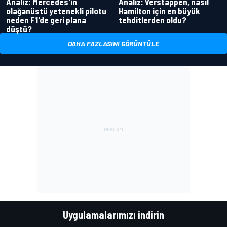
Analiz: Mercedes'in
Analiz: Verstappen, nasıl
olağanüstü yetenekli pilotu
Hamilton için en büyük
neden F1'de geri plana
tehditlerden oldu?
düştü?
DAHA FAZLASINI GÖRÜNTÜLE
Uygulamalarımızı indirin