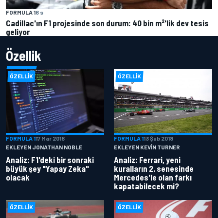
FORMULA 1
6 s
Cadillac'ın F1 projesinde son durum: 40 bin m²'lik dev tesis
geliyor
Özellik
ÖZELLIK
ÖZELLIK
FORMULA 1
17 Mar 2018
FORMULA 1
13 Şub 2018
EKLEYEN JONATHAN NOBLE
EKLEYEN KEVIN TURNER
Analiz: F1'deki bir sonraki
Analiz: Ferrari, yeni
büyük şey "Yapay Zeka"
kuralların 2. senesinde
olacak
Mercedes'le olan farkı
kapatabilecek mi?
ÖZELLIK
ÖZELLIK