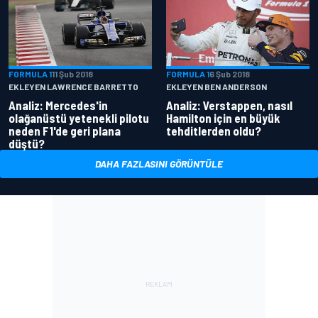
FORMULA 1
11 Şub 2018
FORMULA 1
6 Şub 2018
EKLEYEN LAWRENCE BARRETTO
EKLEYEN BEN ANDERSON
Analiz: Mercedes'in
Analiz: Verstappen, nasıl
olağanüstü yetenekli pilotu
Hamilton için en büyük
neden F1'de geri plana
tehditlerden oldu?
düştü?
DAHA FAZLASINI GÖRÜNTÜLE