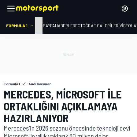
FORMULA 1
ANA SAYFA
HABERLER
FOTOĞRAF GALERILERI
VIDEOLA
Formula 1
Audi lansman
MERCEDES, MICROSOFT ILE
ORTAKLIĞINI AÇIKLAMAYA
HAZIRLANIYOR
Mercedes’in 2026 sezonu öncesinde teknoloji devi
Microsoft ile yıllık yaklaşık 60 milyon dolar