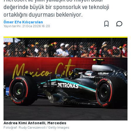
değerinde büyük bir sponsorluk ve teknoloji
ortaklığını duyurması bekleniyor.
Ömer Efe Kılıçarslan
Yayın tarihi:
21 Oca 2026 16:20
Andrea Kimi Antonelli, Mercedes
Fotoğraf: Rudy Carezzevoli / Getty Images