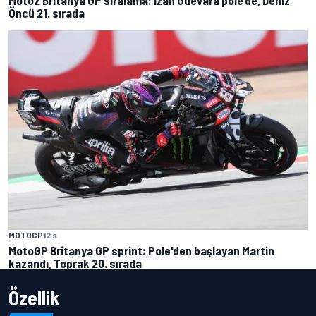
Moto2 Britanya GP sıralama: Izan Guevara pole’de, Deniz
Öncü 21. sırada
MOTOGP
12 s
MotoGP Britanya GP sprint: Pole'den başlayan Martin
kazandı, Toprak 20. sırada
Özellik