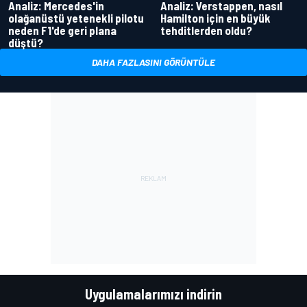
Analiz: Mercedes'in
Analiz: Verstappen, nasıl
olağanüstü yetenekli pilotu
Hamilton için en büyük
neden F1'de geri plana
tehditlerden oldu?
düştü?
DAHA FAZLASINI GÖRÜNTÜLE
Uygulamalarımızı indirin