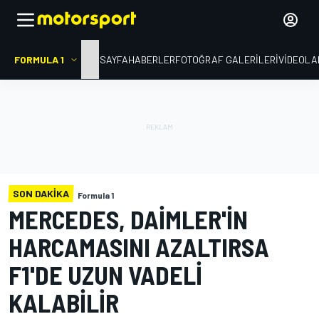
FORMULA 1
ANA SAYFA
HABERLER
FOTOĞRAF GALERILERI
VIDEOLA
SON DAKIKA
Formula 1
MERCEDES, DAIMLER'IN
HARCAMASINI AZALTIRSA
F1'DE UZUN VADELI
KALABILIR