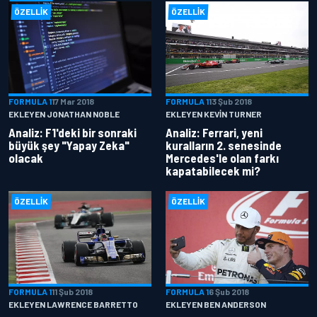
ÖZELLIK
ÖZELLIK
FORMULA 1
17 Mar 2018
FORMULA 1
13 Şub 2018
EKLEYEN JONATHAN NOBLE
EKLEYEN KEVIN TURNER
Analiz: F1'deki bir sonraki
Analiz: Ferrari, yeni
büyük şey "Yapay Zeka"
kuralların 2. senesinde
olacak
Mercedes'le olan farkı
kapatabilecek mi?
ÖZELLIK
ÖZELLIK
FORMULA 1
11 Şub 2018
FORMULA 1
6 Şub 2018
EKLEYEN LAWRENCE BARRETTO
EKLEYEN BEN ANDERSON