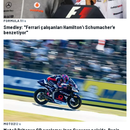
FORMULA 1
11 s
Smedley: "Ferrari çalışanları Hamilton'ı Schumacher'e
benzetiyor"
MOTO2
12 s