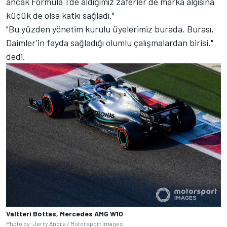
ancak Formula 1'de aldığımız zaferler de marka algısına
küçük de olsa katkı sağladı."
"Bu yüzden yönetim kurulu üyelerimiz burada. Burası,
Daimler'in fayda sağladığı olumlu çalışmalardan birisi."
dedi.
Valtteri Bottas, Mercedes AMG W10
Photo by: Jerry Andre / Motorsport Images