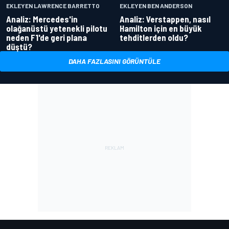
EKLEYEN LAWRENCE BARRETTO
EKLEYEN BEN ANDERSON
Analiz: Mercedes'in
Analiz: Verstappen, nasıl
olağanüstü yetenekli pilotu
Hamilton için en büyük
neden F1'de geri plana
tehditlerden oldu?
düştü?
DAHA FAZLASINI GÖRÜNTÜLE