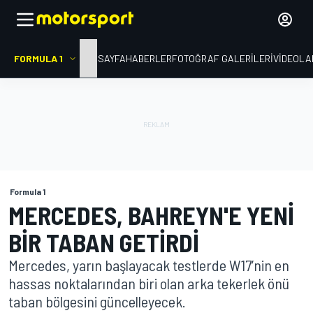
FORMULA 1
ANA SAYFA
HABERLER
FOTOĞRAF GALERILERI
VIDEOLA
Formula 1
MERCEDES, BAHREYN'E YENI
BIR TABAN GETIRDI
Mercedes, yarın başlayacak testlerde W17’nin en
hassas noktalarından biri olan arka tekerlek önü
taban bölgesini güncelleyecek.