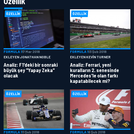
Özellik
ÖZELLIK
ÖZELLIK
FORMULA 1
17 Mar 2018
FORMULA 1
13 Şub 2018
EKLEYEN JONATHAN NOBLE
EKLEYEN KEVIN TURNER
Analiz: F1'deki bir sonraki
Analiz: Ferrari, yeni
büyük şey "Yapay Zeka"
kuralların 2. senesinde
olacak
Mercedes'le olan farkı
kapatabilecek mi?
ÖZELLIK
ÖZELLIK
FORMULA 1
11 Şub 2018
FORMULA 1
6 Şub 2018