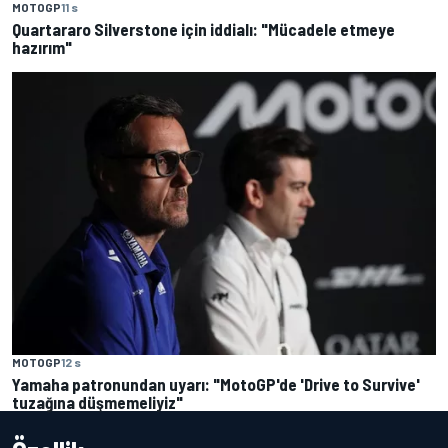
MOTOGP
11 s
Quartararo Silverstone için iddialı: "Mücadele etmeye
hazırım"
MOTOGP
12 s
Yamaha patronundan uyarı: "MotoGP'de 'Drive to Survive'
tuzağına düşmemeliyiz"