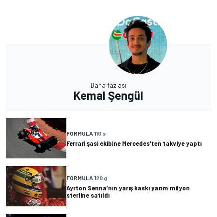
Daha fazlası
Kemal Şengül
FORMULA 1
10 s
Ferrari şasi ekibine Mercedes'ten takviye yaptı
FORMULA 1
28 g
Ayrton Senna’nın yarış kaskı yarım milyon
sterline satıldı