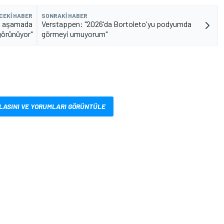
CEKI HABER
SONRAKI HABER
şu aşamada
Verstappen: "2026'da Bortoleto'yu podyumda
görünüyor"
görmeyi umuyorum"
LASINI VE YORUMLARI GÖRÜNTÜLE