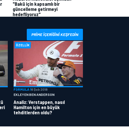
r
"Bakü için kapsamlı bir
güncelleme getirmeyi
hedefliyoruz"
PRIME IÇERIĞINI KEŞFEDIN
ÖZELLIK
FORMULA 1
6 Şub 2018
EKLEYEN BEN ANDERSON
tü
Analiz: Verstappen, nasıl
eri
Hamilton için en büyük
tehditlerden oldu?