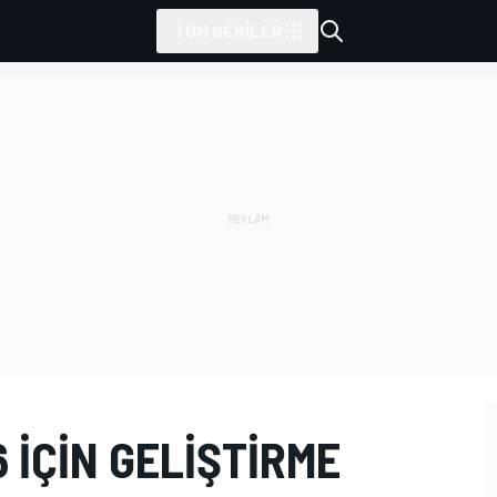
TÜM SERILER
 IÇIN GELIŞTIRME