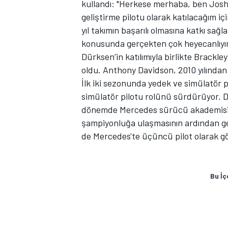
kullandı: "Herkese merhaba, ben J
geliştirme pilotu olarak katılacağım i
yıl takımın başarılı olmasına katkı sağ
konusunda gerçekten çok heyecanlıyım
TÜRK SPORCULAR
Dürksen’in katılımıyla birlikte Brackl
oldu. Anthony Davidson, 2010 yılında
İlk iki sezonunda yedek ve simülatör 
simülatör pilotu rolünü sürdürüyor. D
dönemde Mercedes sürücü akademisine
şampiyonluğa ulaşmasının ardından gel
de Mercedes'te üçüncü pilot olarak g
Bu İç