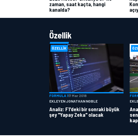
zaman, saat kaçta, hangi
Kom
kanalda?
açı
Özellik
ÖZELLIK
ÖZ
FORMULA 1
17 Mar 2018
FOR
EKLEYEN JONATHAN NOBLE
EKL
Analiz: F1'deki bir sonraki büyük
Anal
şey "Yapay Zeka" olacak
sen
kap