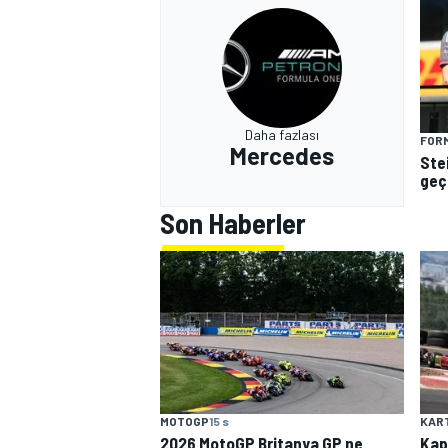
Daha fazlası
FORM
Mercedes
Ste
geçe
Son Haberler
MOTOGP
15 s
KAR
2026 MotoGP Britanya GP ne
Kap