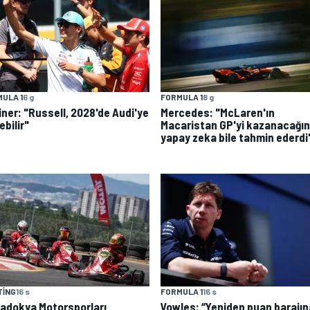
ULA 1
6 g
FORMULA 1
8 g
iner: "Russell, 2028'de Audi'ye
Mercedes: "McLaren'ın
bilir"
Macaristan GP'yi kazanacağın
yapay zeka bile tahmin ederdi
TING
16 s
FORMULA 1
16 s
adokya Motorsporları
Vowles: “Yeniden puan barajın