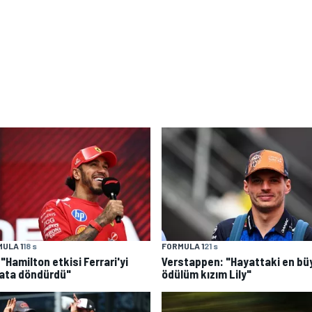
ULA 1
18 s
FORMULA 1
21 s
: "Hamilton etkisi Ferrari'yi
Verstappen: "Hayattaki en bü
ata döndürdü"
ödülüm kızım Lily"