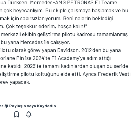
oshua Dürksen. Mercedes-AMG PETRONAS F1 Team'e
çin çok heyecanlıyım. Bu ekiple çalışmaya başlamak ve bu
lamak için sabırsızlanıyorum. Beni nelerin beklediği
. Çok teşekkür ederim, hoşça kalın!"
ey merkezli ekibin geliştirme pilotu kadrosu tamamlanmış
n bu yana
Mercedes
ile çalışıyor.
pilotu olarak görev yapan Davidson, 2012'den bu yana
oriane Pin ise 2024'te F1 Academy'ye adım attığı
 katıldı. 2025'te tamamı kadınlardan oluşan bu seride
iştirme pilotu koltuğunu elde etti. Ayrıca Frederik Vesti
örev yapacak.
eriği Paylaşın veya Kaydedin