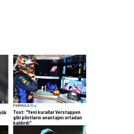
FORMULA 1
2 g
Tost: "Yeni kurallar Verstappen
yük
gibi pilotların avantajını ortadan
kaldırdı"