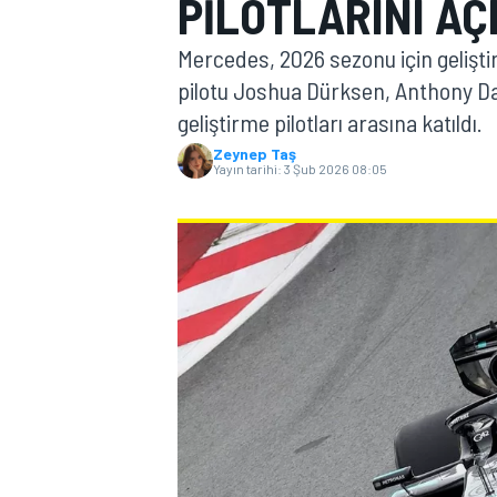
PILOTLARINI AÇ
MOTOGP
Mercedes, 2026 sezonu için gelişt
pilotu Joshua Dürksen, Anthony Dav
geliştirme pilotları arasına katıldı.
Zeynep Taş
Yayın tarihi:
3 Şub 2026 08:05
WORLD SUPERBIKE