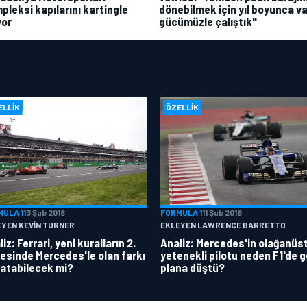
pleksi kapılarını kartingle
dönebilmek için yıl boyunca va
yor
gücümüzle çalıştık"
ELLIK
ÖZELLIK
MULA 1
13 Şub 2018
FORMULA 1
11 Şub 2018
EYEN KEVIN TURNER
EKLEYEN LAWRENCE BARRETTO
iz: Ferrari, yeni kuralların 2.
Analiz: Mercedes'in olağanüs
esinde Mercedes'le olan farkı
yetenekli pilotu neden F1'de g
atabilecek mi?
plana düştü?