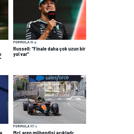
FORMULA 1
9 g
Russell: “Finale daha çok uzun bir
ı
yol var”
"
FORMULA 1
17 s
a
McLaren mühendisi açıkladı: