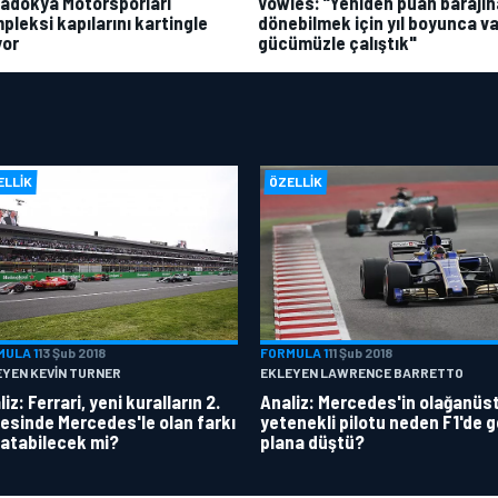
adokya Motorsporları
Vowles: “Yeniden puan barajın
pleksi kapılarını kartingle
dönebilmek için yıl boyunca va
yor
gücümüzle çalıştık"
ELLIK
ÖZELLIK
MULA 1
13 Şub 2018
FORMULA 1
11 Şub 2018
EYEN KEVIN TURNER
EKLEYEN LAWRENCE BARRETTO
iz: Ferrari, yeni kuralların 2.
Analiz: Mercedes'in olağanüs
esinde Mercedes'le olan farkı
yetenekli pilotu neden F1'de g
atabilecek mi?
plana düştü?