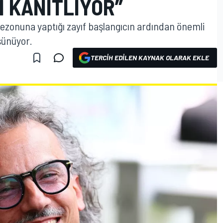
I KANITLIYOR”
ezonuna yaptığı zayıf başlangıcın ardından önemli
şünüyor.
TERCIH EDILEN KAYNAK OLARAK EKLE