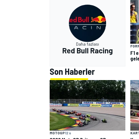
Daha fazlası
FORM
Red Bull Racing
F1 
gel
Son Haberler
MOTOGP
12 s
KAR