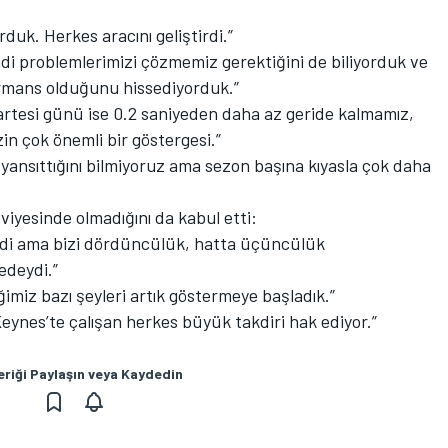
rduk. Herkes aracını geliştirdi.”
ndi problemlerimizi çözmemiz gerektiğini de biliyorduk ve
ormans olduğunu hissediyorduk.”
rtesi günü ise 0.2 saniyeden daha az geride kalmamız,
in çok önemli bir göstergesi.”
 yansıttığını bilmiyoruz ama sezon başına kıyasla çok daha
viyesinde olmadığını da kabul etti:
ğildi ama bizi dördüncülük, hatta üçüncülük
edeydi.”
miz bazı şeyleri artık göstermeye başladık.”
Keynes’te çalışan herkes büyük takdiri hak ediyor.”
eriği Paylaşın veya Kaydedin