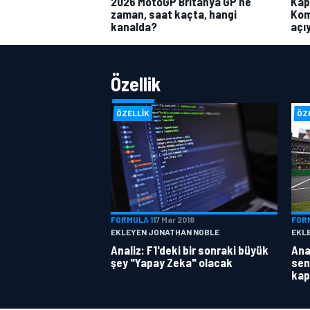
2026 MotoGP Britanya GP ne
Kap
zaman, saat kaçta, hangi
Kom
kanalda?
açı
Özellik
ÖZELLIK
ÖZ
FORMULA 1
17 Mar 2018
FOR
EKLEYEN JONATHAN NOBLE
EKL
Analiz: F1'deki bir sonraki büyük
Anal
şey "Yapay Zeka" olacak
sen
kap