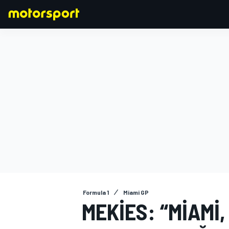
FORMULA 1
Formula 1
Miami GP
MEKIES: “MIAMI,