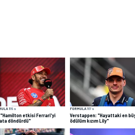
ULA 1
15 s
FORMULA 1
17 s
: "Hamilton etkisi Ferrari'yi
Verstappen: "Hayattaki en bü
ata döndürdü"
ödülüm kızım Lily"