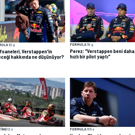
FORMULA 1
5 g
ULA 1
2 g
Perez: "Verstappen beni daha
efsaneleri, Verstappen'in
hızlı bir pilot yaptı"
eceği hakkında ne düşünüyor?
TING
12 s
FORMULA 1
13 s