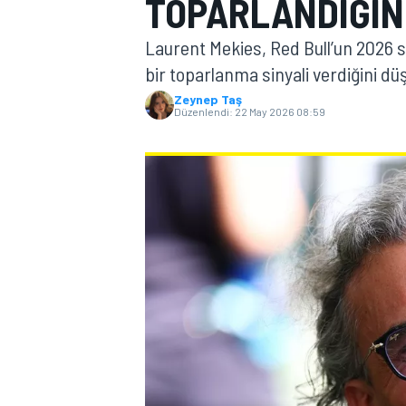
TOPARLANDIĞIN
MOTOGP
Laurent Mekies, Red Bull’un 2026 s
bir toparlanma sinyali verdiğini dü
Zeynep Taş
Düzenlendi:
22 May 2026 08:59
WORLD SUPERBIKE