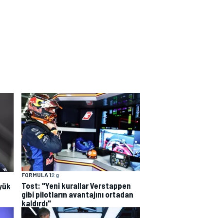
FORMULA 1
2 g
Tost: "Yeni kurallar Verstappen
yük
gibi pilotların avantajını ortadan
kaldırdı"