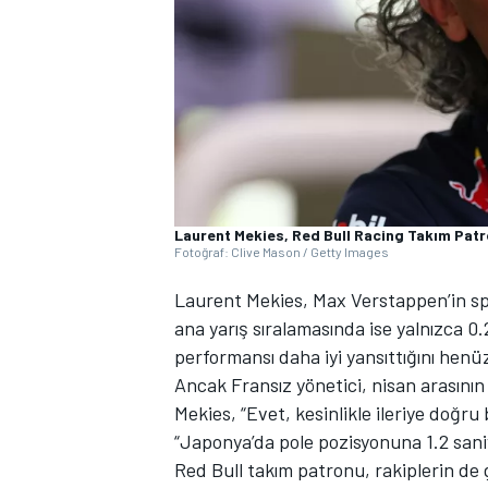
WRC
Laurent Mekies, Red Bull Racing Takım Pat
Fotoğraf: Clive Mason / Getty Images
Laurent Mekies, Max Verstappen’in spr
ana yarış sıralamasında ise yalnızca 0
performansı daha iyi yansıttığını henüz
Ancak Fransız yönetici, nisan arasının 
Mekies, “Evet, kesinlikle ileriye doğru 
“Japonya’da pole pozisyonuna 1.2 saniy
Red Bull takım patronu, rakiplerin de 