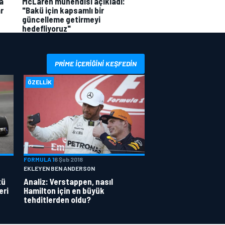
a
McLaren mühendisi açıkladı:
r
"Bakü için kapsamlı bir
güncelleme getirmeyi
hedefliyoruz"
PRIME IÇERIĞINI KEŞFEDIN
ÖZELLIK
FORMULA 1
6 Şub 2018
EKLEYEN BEN ANDERSON
tü
Analiz: Verstappen, nasıl
eri
Hamilton için en büyük
tehditlerden oldu?