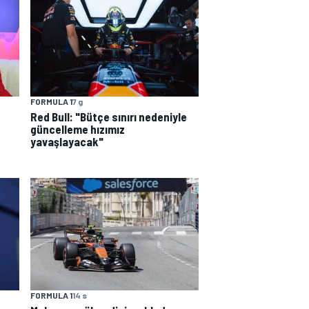
FORMULA 1
7 g
Red Bull: "Bütçe sınırı nedeniyle
güncelleme hızımız
yavaşlayacak"
FORMULA 1
14 s