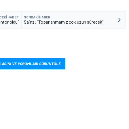
CEKI HABER
SONRAKI HABER
entor oldu”
Sainz: “Toparlanmamız çok uzun sürecek”
LASINI VE YORUMLARI GÖRÜNTÜLE