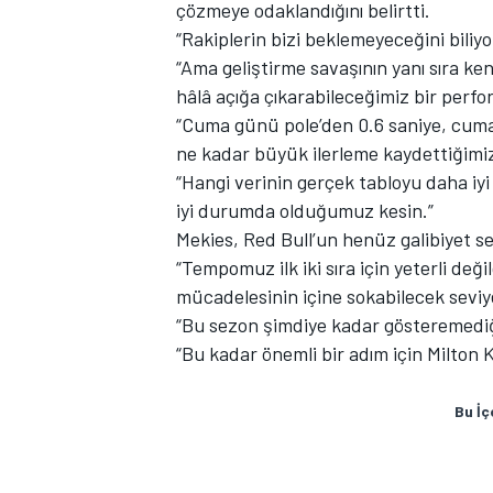
çözmeye odaklandığını belirtti.
“Rakiplerin bizi beklemeyeceğini biliyo
“Ama geliştirme savaşının yanı sıra ke
hâlâ açığa çıkarabileceğimiz bir perf
TÜRK SPORCULAR
“Cuma günü pole’den 0.6 saniye, cuma
ne kadar büyük ilerleme kaydettiğimiz
“Hangi verinin gerçek tabloyu daha iyi
iyi durumda olduğumuz kesin.”
Mekies, Red Bull’un henüz galibiyet se
“Tempomuz ilk iki sıra için yeterli de
mücadelesinin içine sokabilecek seviy
“Bu sezon şimdiye kadar gösteremediği
“Bu kadar önemli bir adım için Milton 
Bu İç