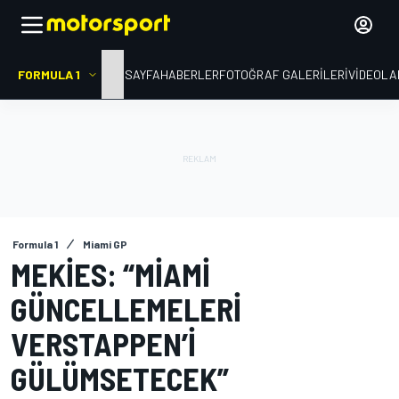
FORMULA 1
ANA SAYFA
HABERLER
FOTOĞRAF GALERILERI
VIDEOLA
Formula 1
Miami GP
MEKIES: “MIAMI
GÜNCELLEMELERI
VERSTAPPEN’I
GÜLÜMSETECEK”