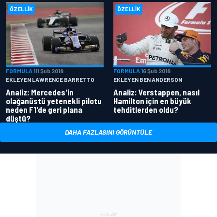
ÖZELLIK
ÖZELLIK
FORMULA 1
11 Şub 2018
FORMULA 1
6 Şub 2018
EKLEYEN LAWRENCE BARRETTO
EKLEYEN BEN ANDERSON
Analiz: Mercedes'in
Analiz: Verstappen, nasıl
olağanüstü yetenekli pilotu
Hamilton için en büyük
neden F1'de geri plana
tehditlerden oldu?
düştü?
DAHA FAZLASINI GÖRÜNTÜLE