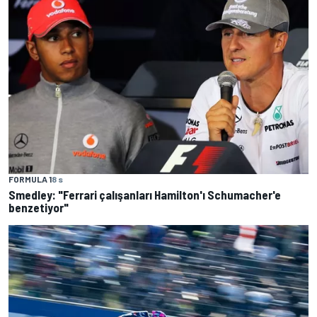
FORMULA 1
8 s
Smedley: "Ferrari çalışanları Hamilton'ı Schumacher'e
benzetiyor"