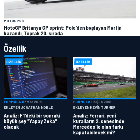
MOTOGP
9 s
MotoGP Britanya GP sprint: Pole'den başlayan Martin
kazandı, Toprak 20. sırada
Özellik
ÖZELLIK
ÖZELLIK
FORMULA 1
17 Mar 2018
FORMULA 1
13 Şub 2018
EKLEYEN JONATHAN NOBLE
EKLEYEN KEVIN TURNER
Analiz: F1'deki bir sonraki
Analiz: Ferrari, yeni
büyük şey "Yapay Zeka"
kuralların 2. senesinde
olacak
Mercedes'le olan farkı
kapatabilecek mi?