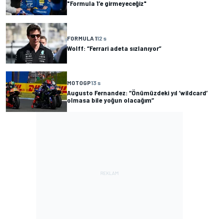
"Formula 1’e girmeyeceğiz"
FORMULA 1
12 s
Wolff: “Ferrari adeta sızlanıyor”
MOTOGP
13 s
Augusto Fernandez: “Önümüzdeki yıl ‘wildcard’
olmasa bile yoğun olacağım”