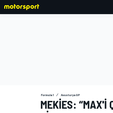
FORMULA 1
Formula 1
Avusturya GP
MEKIES: “MAX'I 