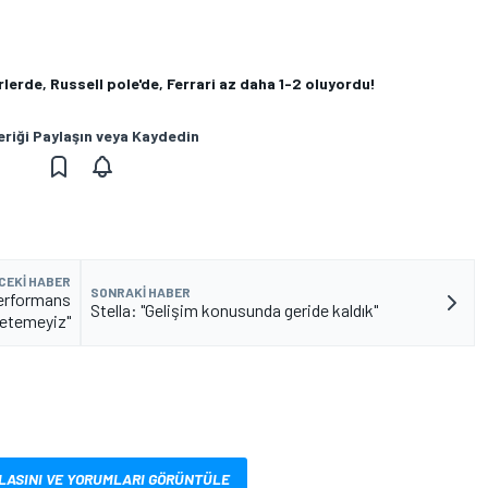
lerde, Russell pole'de, Ferrari az daha 1-2 oluyordu!
eriği Paylaşın veya Kaydedin
CEKI HABER
SONRAKI HABER
 performans
Stella: "Gelişim konusunda geride kaldık"
retemeyiz"
LASINI VE YORUMLARI GÖRÜNTÜLE