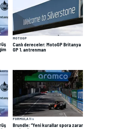
MOTOGP
rüş
Canlı dereceler: MotoGP Britanya
iğim
GP 1. antrenman
FORMULA 1
1 s
rüş
Brundle: “Yeni kurallar spora zarar