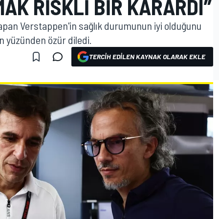
AK RISKLI BIR KARARDI”
yapan Verstappen'in sağlık durumunun iyi olduğunu
n yüzünden özür diledi.
TERCIH EDILEN KAYNAK OLARAK EKLE