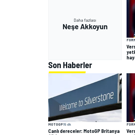
Daha fazlası
Neşe Akkoyun
FORM
Ver
yetk
hay
Son Haberler
MOTOGP
15 dk
FORM
Canlı dereceler: MotoGP Britanya
Ver