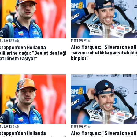
MOTOGP
1 s
ULA 1
23 dk
Alex Marquez: “Silverstone sü
stappen’den Hollanda
tarzımı rahatlıkla yansıtabild
ililerine çağrı: "Devlet desteği
bir pist”
ati önem taşıyor”
MOTOGP
1 s
ULA 1
23 dk
Alex Marquez: “Silverstone sü
stappen’den Hollanda