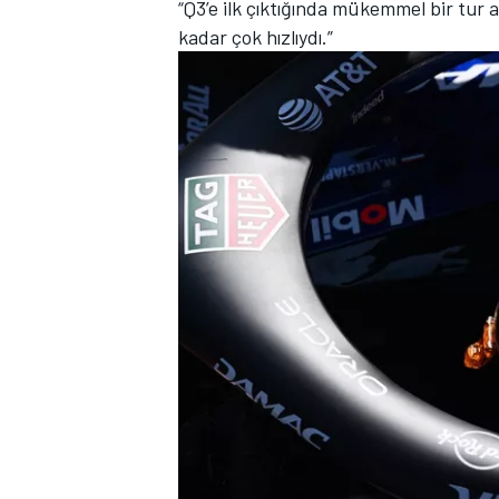
“Q3’e ilk çıktığında mükemmel bir tur 
kadar çok hızlıydı.”
TÜRK SPORCULAR