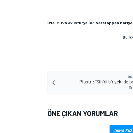
İzle: 2026 Avusturya GP: Verstappen bariyer
Bu İç
MOTOSİKLET
ÖN
Piastri: "Sihirli bir şekilde
ü
ÖNE ÇIKAN YORUMLAR
DAHA FAZ