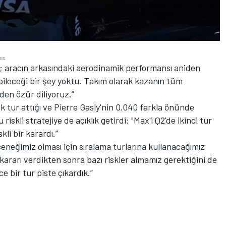
es
dı; aracın arkasındaki aerodinamik performansı aniden
ileceği bir şey yoktu. Takım olarak kazanın tüm
en özür diliyoruz.”
 tur attığı ve Pierre Gasly'nin 0.040 farkla önünde
iskli stratejiye de açıklık getirdi: "Max'i Q2'de ikinci tur
kli bir karardı.”
çeneğimiz olması için sıralama turlarına kullanacağımız
u kararı verdikten sonra bazı riskler almamız gerektiğini de
ce bir tur piste çıkardık.”