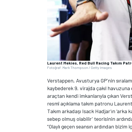
WRC
Laurent Mekies, Red Bull Racing Takım Pat
Fotoğraf: Mark Thompson / Getty Images
Verstappen, Avusturya GP’nin sıralam
kaybederek 9. virajda çakıl havuzuna 
araçtan kendi imkanlarıyla çıkan Verst
resmî açıklama takım patronu Laurent 
Takım arkadaşı Isack Hadjar’ın ‘ark
sebep olmuş olabilir’ teorisinin ardın
“Olaylı geçen seansın ardından bizim iç