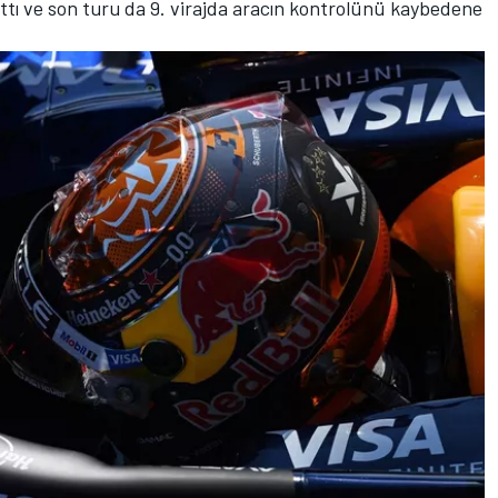
attı ve son turu da 9. virajda aracın kontrolünü kaybedene