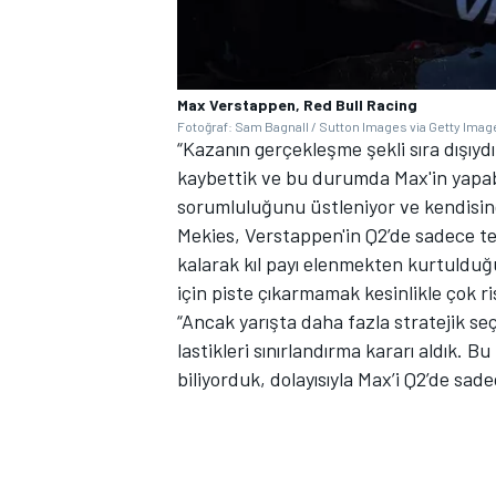
Max Verstappen, Red Bull Racing
Fotoğraf: Sam Bagnall / Sutton Images via Getty Imag
“Kazanın gerçekleşme şekli sıra dışıy
kaybettik ve bu durumda Max'in yapab
sorumluluğunu üstleniyor ve kendisind
Mekies, Verstappen'in Q2’de sadece tek
kalarak kıl payı elenmekten kurtulduğu r
için piste çıkarmamak kesinlikle çok ris
“Ancak yarışta daha fazla stratejik se
lastikleri sınırlandırma kararı aldık. B
biliyorduk, dolayısıyla Max’i Q2’de sade