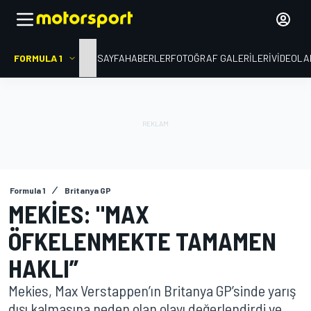
FORMULA 1
ANA SAYFA
HABERLER
FOTOĞRAF GALERILERI
VIDEOLA
Formula 1
Britanya GP
MEKIES: "MAX
ÖFKELENMEKTE TAMAMEN
HAKLI”
Mekies, Max Verstappen’ın Britanya GP’sinde yarış
dışı kalmasına neden olan olayı değerlendirdi ve