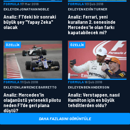
FORMULA 1
17 Mar 2018
FORMULA 1
13 Şub 2018
EKLEYEN JONATHAN NOBLE
EKLEYEN KEVIN TURNER
Analiz: F1'deki bir sonraki
Analiz: Ferrari, yeni
büyük şey "Yapay Zeka"
kuralların 2. senesinde
olacak
Mercedes'le olan farkı
kapatabilecek mi?
ÖZELLIK
ÖZELLIK
FORMULA 1
11 Şub 2018
FORMULA 1
6 Şub 2018
EKLEYEN LAWRENCE BARRETTO
EKLEYEN BEN ANDERSON
Analiz: Mercedes'in
Analiz: Verstappen, nasıl
olağanüstü yetenekli pilotu
Hamilton için en büyük
neden F1'de geri plana
tehditlerden oldu?
düştü?
DAHA FAZLASINI GÖRÜNTÜLE