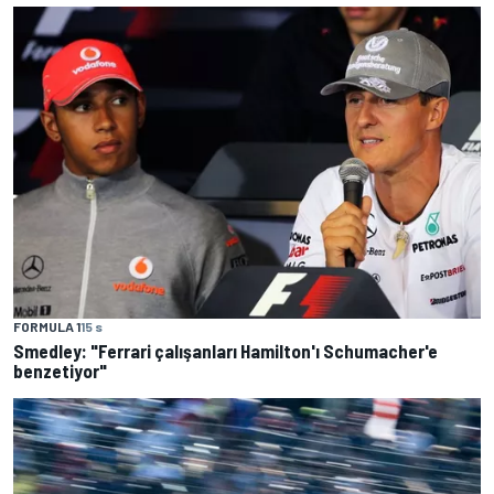
FORMULA 1
15 s
Smedley: "Ferrari çalışanları Hamilton'ı Schumacher'e
benzetiyor"