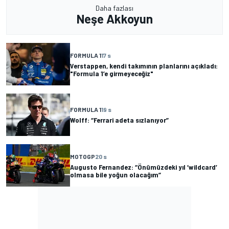
Daha fazlası
Neşe Akkoyun
FORMULA 1
17 s
Verstappen, kendi takımının planlarını açıkladı:
"Formula 1’e girmeyeceğiz"
FORMULA 1
19 s
Wolff: “Ferrari adeta sızlanıyor”
MOTOGP
20 s
Augusto Fernandez: “Önümüzdeki yıl ‘wildcard’
olmasa bile yoğun olacağım”