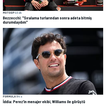
MOTOGP
40 dk
Bezzecchi: "Sıralama turlarından sonra adeta bitmiş
durumdaydım"
FORMULA 1
14 s
İddia: Perez’in menajer ekibi, Williams ile görüştü