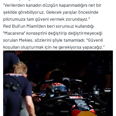
“Verilerden kanadın düzgün kapanmadığını net bir
şekilde görebiliyoruz. Gelecek yarışlar öncesinde
pilotumuza tam güveni vermek zorundayız."
Red Bull'un Miami'den beri sorunsuz kullandığı
"Macarena" konseptini değiştirip değiştirmeyeceği
sorulan Mekies, sözlerini şöyle tamamladı: "Güvenli
koşulları oluşturmak için ne gerekiyorsa yapacağız.”