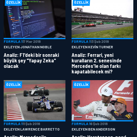
ÖZELLIK
ÖZELLIK
FORMULA 1
17 Mar 2018
FORMULA 1
13 Şub 2018
EKLEYEN JONATHAN NOBLE
EKLEYEN KEVIN TURNER
Analiz: F1'deki bir sonraki
Analiz: Ferrari, yeni
büyük şey "Yapay Zeka"
kuralların 2. senesinde
olacak
Mercedes'le olan farkı
kapatabilecek mi?
ÖZELLIK
ÖZELLIK
FORMULA 1
11 Şub 2018
FORMULA 1
6 Şub 2018
EKLEYEN LAWRENCE BARRETTO
EKLEYEN BEN ANDERSON
Analiz: Mercedes'in
Analiz: Verstappen, nasıl