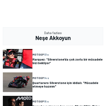
Daha fazlası
Neşe Akkoyun
MOTOGP
13 s
Marquez: “Silverstone’da çok zorlu bir mücadele
bizi bekliyor”
MOTOGP
14 s
Quartararo Silverstone için iddialı: "Mücadele
etmeye hazırım"
MOTOGP
15 s