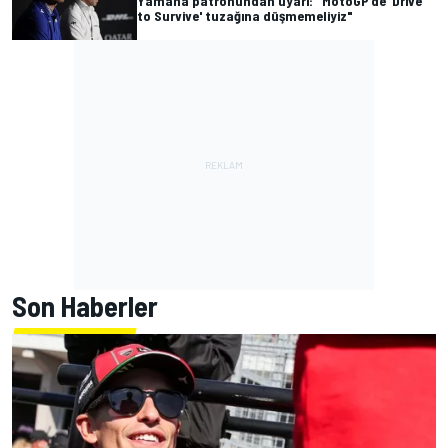
Yamaha patronundan uyarı: "MotoGP'de 'Drive
to Survive' tuzağına düşmemeliyiz"
Son Haberler