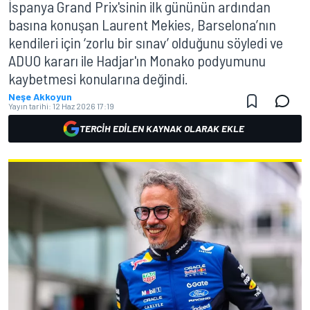
İspanya Grand Prix'sinin ilk gününün ardından
basına konuşan Laurent Mekies, Barselona’nın
kendileri için ‘zorlu bir sınav’ olduğunu söyledi ve
ADUO kararı ile Hadjar'ın Monako podyumunu
kaybetmesi konularına değindi.
Neşe Akkoyun
Yayın tarihi:
12 Haz 2026 17:19
TERCIH EDILEN KAYNAK OLARAK EKLE