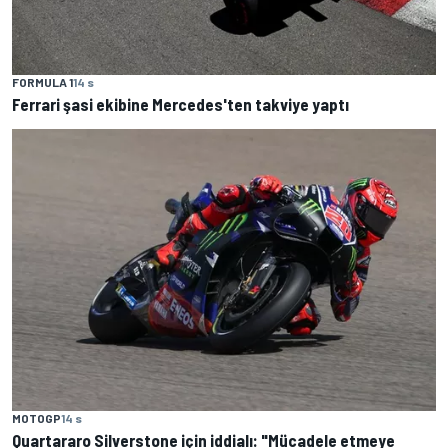
FORMULA 1
14 s
Ferrari şasi ekibine Mercedes'ten takviye yaptı
MOTOGP
14 s
Quartararo Silverstone için iddialı: "Mücadele etmeye