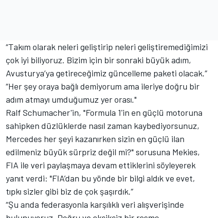
“Takım olarak neleri geliştirip neleri geliştiremediğimizi
çok iyi biliyoruz. Bizim için bir sonraki büyük adım,
Avusturya’ya getireceğimiz güncelleme paketi olacak.”
“Her şey oraya bağlı demiyorum ama ileriye doğru bir
adım atmayı umduğumuz yer orası."
Ralf Schumacher'in, "Formula 1'in en güçlü motoruna
sahipken düzlüklerde nasıl zaman kaybediyorsunuz,
Mercedes her şeyi kazanırken sizin en güçlü ilan
edilmeniz büyük sürpriz değil mi?" sorusuna Mekies,
FIA ile veri paylaşmaya devam ettiklerini söyleyerek
yanıt verdi: "FIA’dan bu yönde bir bilgi aldık ve evet,
tıpkı sizler gibi biz de çok şaşırdık.”
“Şu anda federasyonla karşılıklı veri alışverişinde
bulunuyoruz. Doğru ve eksiksiz bir resme