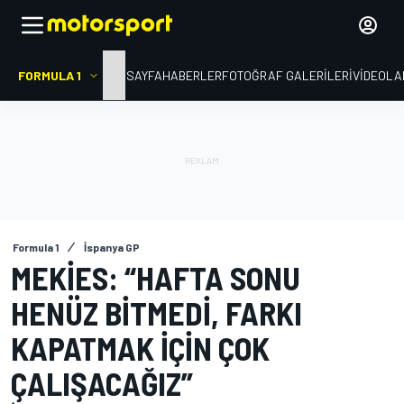
FORMULA 1
ANA SAYFA
HABERLER
FOTOĞRAF GALERILERI
VIDEOLA
Formula 1
İspanya GP
MEKIES: “HAFTA SONU
HENÜZ BITMEDI, FARKI
KAPATMAK IÇIN ÇOK
ÇALIŞACAĞIZ”