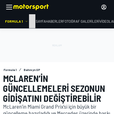
FORMULA 1
ANA SAYFA
HABERLER
FOTOĞRAF GALERILERI
VIDEOLA
Formula 1
Bahreyn GP
MCLAREN’IN
GÜNCELLEMELERI SEZONUN
GIDIŞATINI DEĞIŞTIREBILIR
McLaren’in Miami Grand Prix’si için büyük bir
güncelleme hazırladığı ve Mercedes üzerinde baskı