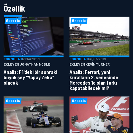
Özellik
ÖZELLIK
ÖZELLIK
FORMULA 1
17 Mar 2018
FORMULA 1
13 Şub 2018
EKLEYEN JONATHAN NOBLE
EKLEYEN KEVIN TURNER
Analiz: F1'deki bir sonraki
Analiz: Ferrari, yeni
büyük şey "Yapay Zeka"
kuralların 2. senesinde
olacak
Mercedes'le olan farkı
kapatabilecek mi?
ÖZELLIK
ÖZELLIK