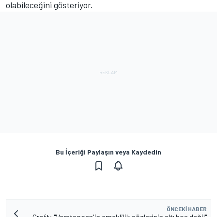
olabileceğini gösteriyor.
Bu İçeriği Paylaşın veya Kaydedin
ÖNCEKI HABER
Croft: "Verstappen'in emeklilik sözlerinin altı boş değil"