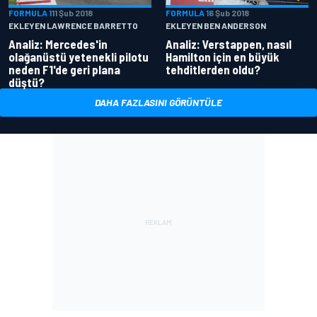
FORMULA 1
11 Şub 2018
FORMULA 1
6 Şub 2018
EKLEYEN LAWRENCE BARRETTO
EKLEYEN BEN ANDERSON
Analiz: Mercedes'in
Analiz: Verstappen, nasıl
olağanüstü yetenekli pilotu
Hamilton için en büyük
neden F1'de geri plana
tehditlerden oldu?
düştü?
DAHA FAZLASINI GÖRÜNTÜLE