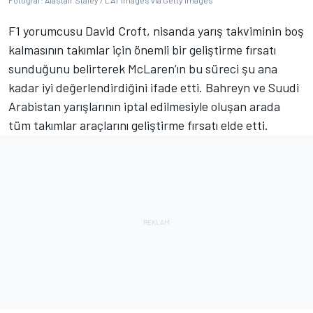
Fotoğraf: Alastair Staley / LAT Images via Getty Images
F1 yorumcusu David Croft, nisanda yarış takviminin boş
kalmasının takımlar için önemli bir geliştirme fırsatı
sunduğunu belirterek McLaren’ın bu süreci şu ana
kadar iyi değerlendirdiğini ifade etti. Bahreyn ve Suudi
Arabistan yarışlarının iptal edilmesiyle oluşan arada
tüm takımlar araçlarını geliştirme fırsatı elde etti.