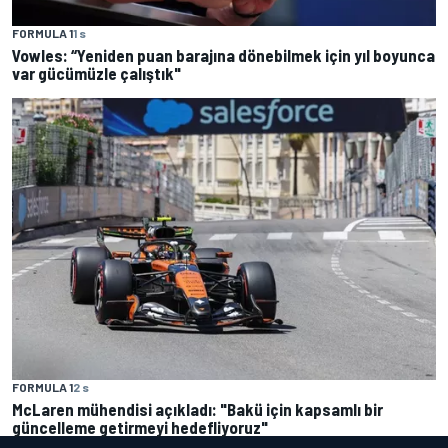
FORMULA 1
1 s
Vowles: “Yeniden puan barajına dönebilmek için yıl boyunca
var gücümüzle çalıştık"
FORMULA 1
2 s
McLaren mühendisi açıkladı: "Bakü için kapsamlı bir
güncelleme getirmeyi hedefliyoruz"