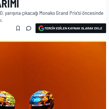
RIMI
0. yarışına çıkacağı Monako Grand Prix'si öncesinde
ı.
TERCIH EDILEN KAYNAK OLARAK EKLE