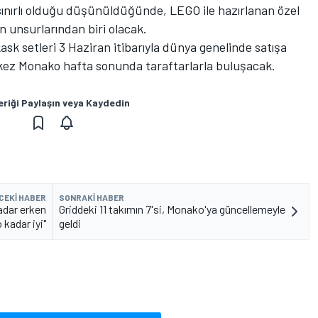
 sınırlı olduğu düşünüldüğünde, LEGO ile hazırlanan özel
 unsurlarından biri olacak.
sk setleri 3 Haziran itibarıyla dünya genelinde satışa
lk kez Monako hafta sonunda taraftarlarla buluşacak.
eriği Paylaşın veya Kaydedin
CEKI HABER
SONRAKI HABER
adar erken
Griddeki 11 takımın 7'si, Monako'ya güncellemeyle
 kadar iyi"
geldi