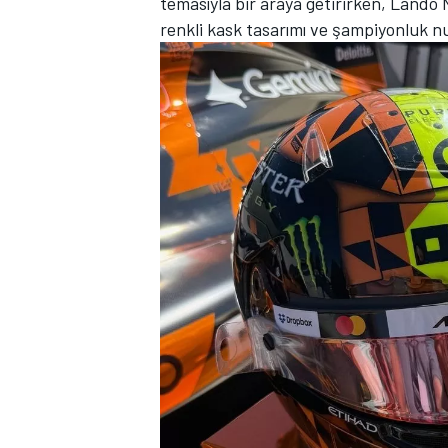
temasıyla bir araya getirirken, Lando N
renkli kask tasarımı ve şampiyonluk nu
TÜRK SPORCULAR