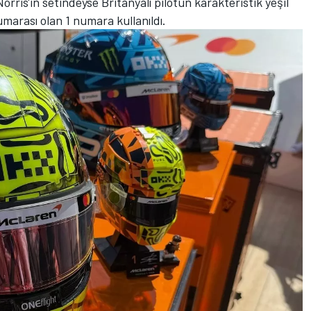
orris'in setindeyse Britanyalı pilotun karakteristik yeşil
marası olan 1 numara kullanıldı.