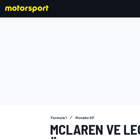
FORMULA 1
Formula 1
Monako GP
MCLAREN VE LEG