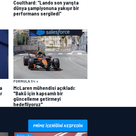
Coulthard: “Lando son yarışta
dünya şampiyonuna yakışır bir
performans sergiledi”
FORMULA 1
14 s
a
McLaren mühendisi açıkladı:
r
"Bakü için kapsamlı bir
güncelleme getirmeyi
hedefliyoruz"
PRIME IÇERIĞINI KEŞFEDIN