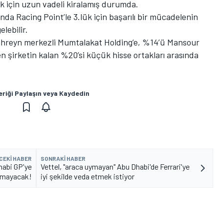
ek için uzun vadeli kiralamış durumda.
da Racing Point’le 3.lük için başarılı bir mücadelenin
elebilir.
hreyn merkezli Mumtalakat Holding’e, %14’ü Mansour
en şirketin kalan %20’si küçük hisse ortakları arasında
eriği Paylaşın veya Kaydedin
CEKI HABER
SONRAKI HABER
habi GP'ye
Vettel, "araca uymayan" Abu Dhabi'de Ferrari'ye
lmayacak!
iyi şekilde veda etmek istiyor