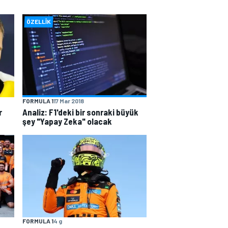
ÖZELLIK
FORMULA 1
17 Mar 2018
r
Analiz: F1'deki bir sonraki büyük
şey "Yapay Zeka" olacak
FORMULA 1
4 g