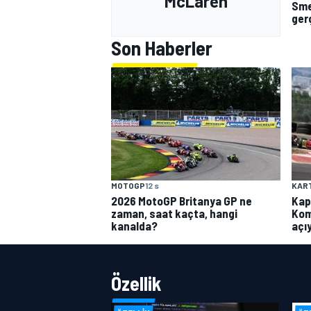
McLaren
Sme
ger
Son Haberler
MOTOGP
12 s
KAR
2026 MotoGP Britanya GP ne
Kap
zaman, saat kaçta, hangi
Kom
kanalda?
açı
Özellik