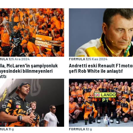
ULA 1
25 Ara 2024
FORMULA 1
25 Kas 2024
lla, McLaren'in şampiyonluk
Andretti eski Renault F1 moto
ayesindeki bilinmeyenleri
şefi Rob White ile anlaştı!
ttı
ULA 1
1 g
FORMULA 1
2 g