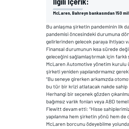
İlgili İçerik:
McLaren, Bahreyn bankasından 150 mily
Bu anlaşma şirketin pandeminin ilk da
TÜRK SPORCULAR
pandemisi öncesindeki durumuna dönmes
gelirlerinden gelecek paraya ihtiyacı v
Finansal durumunun kısa sürede deği
geleceğini sağlamlaştırmak için farklı
McLaren Automotive yönetim kurulu üy
şirketi yeniden yapılandırmamız gereki
“Bu seneye girerken arkamızda otomotiv
bu tür bir krizi atlatacak nakde sahip 
Herhangi bir seçenek gözden çıkarılmadı 
bağımsız varlık fonları veya ABD temel
Flewitt devam etti: “Hisse sahiplerimi
yapılanma hem şirketin yönü hem de or
McLaren borcunu ödeyebilme yolunda b