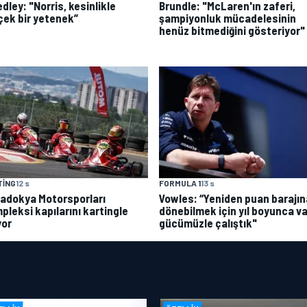
dley: "Norris, kesinlikle
Brundle: "McLaren'ın zaferi,
çek bir yetenek”
şampiyonluk mücadelesinin
henüz bitmediğini gösteriyor"
TING
12 s
FORMULA 1
13 s
adokya Motorsporları
Vowles: “Yeniden puan barajın
pleksi kapılarını kartingle
dönebilmek için yıl boyunca va
yor
gücümüzle çalıştık"