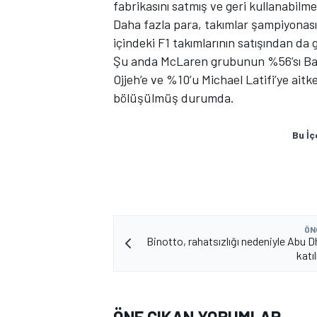
fabrikasını satmış ve geri kullanabilm
Daha fazla para, takımlar şampiyonasın
içindeki F1 takımlarının satışından da g
Şu anda McLaren grubunun %56’sı Ba
Ojjeh’e ve %10’u Michael Latifi’ye aitk
bölüşülmüş durumda.
Bu İç
ÖN
Binotto, rahatsızlığı nedeniyle Abu D
katı
ÖNE ÇIKAN YORUMLAR