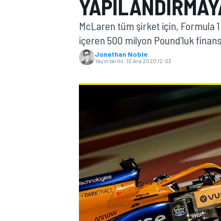
YAPILANDIRMAY
MOTOGP
McLaren tüm şirket için, Formula 1 
içeren 500 milyon Pound’luk finan
Jonathan Noble
Yayın tarihi:
10 Ara 2020 12:03
WORLD SUPERBIKE