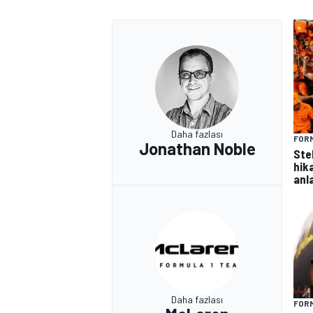
Daha fazlası
FORM
Jonathan Noble
Ste
hik
anla
Daha fazlası
FORM