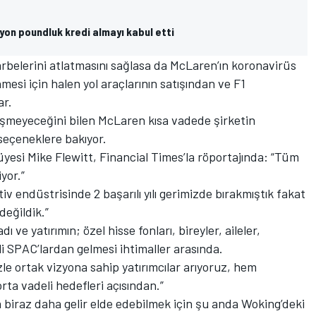
on poundluk kredi almayı kabul etti
rbelerini atlatmasını sağlasa da McLaren’ın koronavirüs
i için halen yol araçlarının satışından ve F1
ar.
şmeyeceğini bilen McLaren kısa vadede şirketin
 seçeneklere bakıyor.
esi Mike Flewitt, Financial Times’la röportajında: “Tüm
yor.”
 endüstrisinde 2 başarılı yılı gerimizde bırakmıştık fakat
değildik.”
ve yatırımın; özel hisse fonları, bireyler, aileler,
li SPAC’lardan gelmesi ihtimaller arasında.
zle ortak vizyona sahip yatırımcılar arıyoruz, hem
ta vadeli hedefleri açısından.”
iraz daha gelir elde edebilmek için şu anda Woking’deki