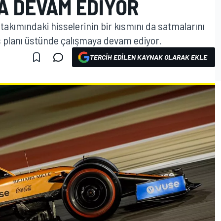
A DEVAM EDIYOR
takımındaki hisselerinin bir kısmını da satmalarını
s planı üstünde çalışmaya devam ediyor.
TERCIH EDILEN KAYNAK OLARAK EKLE