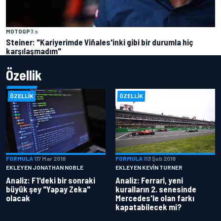
MOTOGP
3 s
Steiner: "Kariyerimde Viñales'inki gibi bir durumla hiç
karşılaşmadım"
Özellik
ÖZELLIK
ÖZELLIK
FORMULA 1
17 Mar 2018
FORMULA 1
13 Şub 2018
EKLEYEN JONATHAN NOBLE
EKLEYEN KEVIN TURNER
Analiz: F1'deki bir sonraki
Analiz: Ferrari, yeni
büyük şey "Yapay Zeka"
kuralların 2. senesinde
olacak
Mercedes'le olan farkı
kapatabilecek mi?