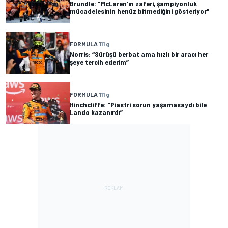
Brundle: "McLaren'ın zaferi, şampiyonluk
mücadelesinin henüz bitmediğini gösteriyor"
FORMULA 1
11 g
Norris: “Sürüşü berbat ama hızlı bir aracı her
şeye tercih ederim”
FORMULA 1
11 g
Hinchcliffe: "Piastri sorun yaşamasaydı bile
Lando kazanırdı”