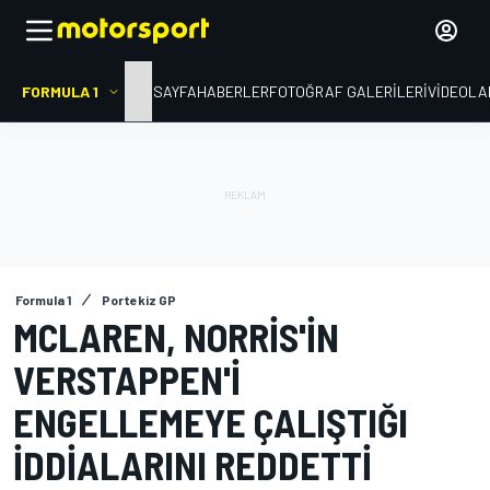
FORMULA 1
ANA SAYFA
HABERLER
FOTOĞRAF GALERILERI
VIDEOLA
Formula 1
Portekiz GP
MCLAREN, NORRIS'IN
VERSTAPPEN'I
ENGELLEMEYE ÇALIŞTIĞI
IDDIALARINI REDDETTI