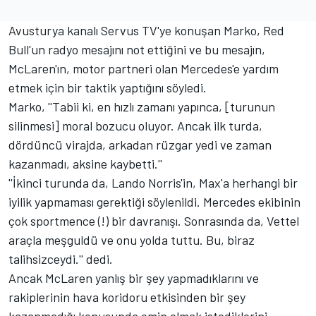
Avusturya kanalı Servus TV'ye konuşan Marko, Red
Bull'un radyo mesajını not ettiğini ve bu mesajın,
McLaren'ın, motor partneri olan Mercedes'e yardım
etmek için bir taktik yaptığını söyledi.
Marko, ''Tabii ki, en hızlı zamanı yapınca, [turunun
silinmesi] moral bozucu oluyor. Ancak ilk turda,
dördüncü virajda, arkadan rüzgar yedi ve zaman
kazanmadı, aksine kaybetti.''
''İkinci turunda da, Lando Norris'in, Max'a herhangi bir
iyilik yapmaması gerektiği söylenildi. Mercedes ekibinin
çok sportmence (!) bir davranışı. Sonrasında da, Vettel
araçla meşguldü ve onu yolda tuttu. Bu, biraz
talihsizceydi.'' dedi.
Ancak McLaren yanlış bir şey yapmadıklarını ve
rakiplerinin hava koridoru etkisinden bir şey
kazanmadığı konusunda emin olmak istediklerini