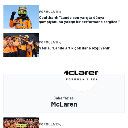
FORMULA 1
5 g
Coulthard: “Lando son yarışta dünya
şampiyonuna yakışır bir performans sergiledi”
FORMULA 1
9 g
Stella: “Lando artık çok daha özgüvenli”
Daha fazlası
McLaren
FORMULA 1
3 g