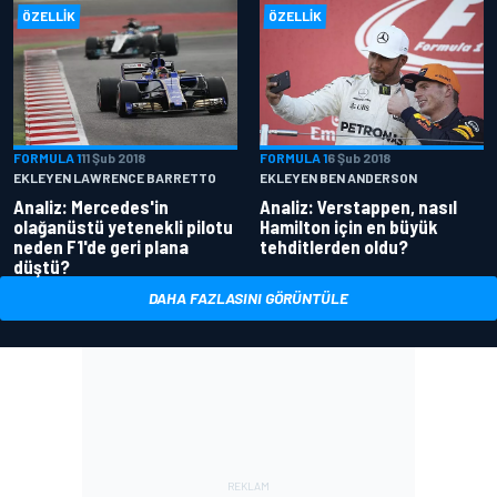
ÖZELLIK
ÖZELLIK
FORMULA 1
11 Şub 2018
FORMULA 1
6 Şub 2018
EKLEYEN LAWRENCE BARRETTO
EKLEYEN BEN ANDERSON
Analiz: Mercedes'in
Analiz: Verstappen, nasıl
olağanüstü yetenekli pilotu
Hamilton için en büyük
neden F1'de geri plana
tehditlerden oldu?
düştü?
DAHA FAZLASINI GÖRÜNTÜLE