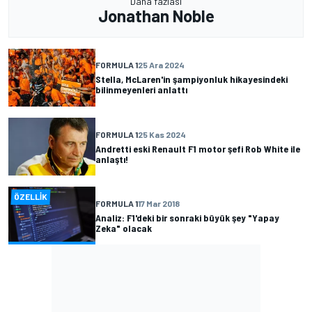
Daha fazlası
Jonathan Noble
FORMULA 1
25 Ara 2024
Stella, McLaren'in şampiyonluk hikayesindeki
bilinmeyenleri anlattı
FORMULA 1
25 Kas 2024
Andretti eski Renault F1 motor şefi Rob White ile
anlaştı!
ÖZELLIK
FORMULA 1
17 Mar 2018
Analiz: F1'deki bir sonraki büyük şey "Yapay
Zeka" olacak