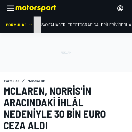
FORMULA 1
ANA SAYFA
HABERLER
FOTOĞRAF GALERILERI
VIDEOLA
Formula 1
Monako GP
MCLAREN, NORRIS'IN
ARACINDAKI IHLÂL
NEDENIYLE 30 BIN EURO
CEZA ALDI