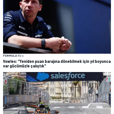
FORMULA 1
12 s
Vowles: “Yeniden puan barajına dönebilmek için yıl boyunca
var gücümüzle çalıştık"