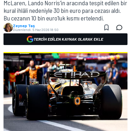
McLaren, Lando Norris'in aracında tespit edilen bir
kural ihlâli nedeniyle 30 bin euro para cezası aldı.
Bu cezanın 10 bin euro'luk kısmı ertelendi.
Zeynep Taş
Düzenlendi:
5 Haz 2026 18:50
TERCIH EDILEN KAYNAK OLARAK EKLE