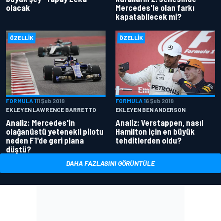
olacak
Mercedes'le olan farkı
kapatabilecek mi?
ÖZELLIK
ÖZELLIK
FORMULA 1
11 Şub 2018
FORMULA 1
6 Şub 2018
EKLEYEN LAWRENCE BARRETTO
EKLEYEN BEN ANDERSON
Analiz: Mercedes'in
Analiz: Verstappen, nasıl
olağanüstü yetenekli pilotu
Hamilton için en büyük
neden F1'de geri plana
tehditlerden oldu?
düştü?
DAHA FAZLASINI GÖRÜNTÜLE