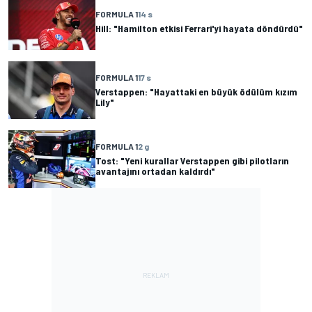
FORMULA 1
14 s
Hill: "Hamilton etkisi Ferrari'yi hayata döndürdü"
FORMULA 1
17 s
Verstappen: "Hayattaki en büyük ödülüm kızım
Lily"
FORMULA 1
2 g
Tost: "Yeni kurallar Verstappen gibi pilotların
avantajını ortadan kaldırdı"