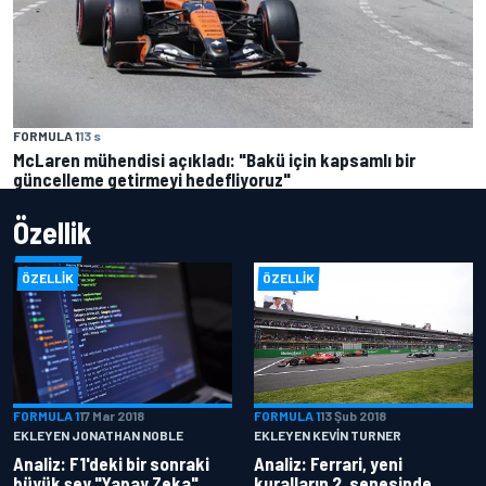
FORMULA 1
13 s
McLaren mühendisi açıkladı: "Bakü için kapsamlı bir
güncelleme getirmeyi hedefliyoruz"
Özellik
ÖZELLIK
ÖZELLIK
FORMULA 1
17 Mar 2018
FORMULA 1
13 Şub 2018
EKLEYEN JONATHAN NOBLE
EKLEYEN KEVIN TURNER
Analiz: F1'deki bir sonraki
Analiz: Ferrari, yeni
büyük şey "Yapay Zeka"
kuralların 2. senesinde