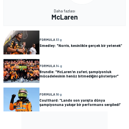
Daha fazlası
McLaren
FORMULA 1
3 g
Smedley: "Norris, kesinlikle gerçek bir yetenek”
FORMULA 1
4 g
Brundle: "McLaren'ın zaferi, şampiyonluk
mücadelesinin henüz bitmediğini gösteriyor"
FORMULA 1
6 g
Coulthard: “Lando son yarışta dünya
şampiyonuna yakışır bir performans sergiledi”