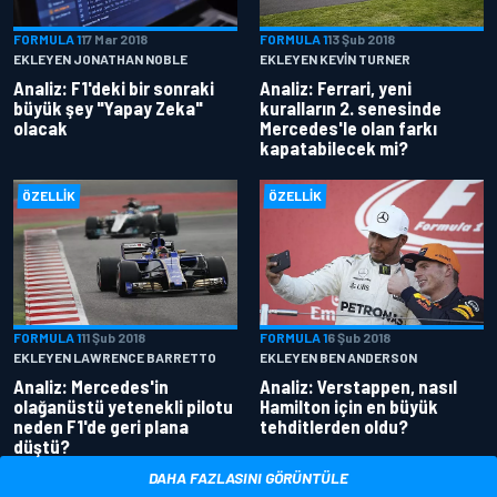
FORMULA 1
17 Mar 2018
FORMULA 1
13 Şub 2018
EKLEYEN JONATHAN NOBLE
EKLEYEN KEVIN TURNER
Analiz: F1'deki bir sonraki
Analiz: Ferrari, yeni
büyük şey "Yapay Zeka"
kuralların 2. senesinde
olacak
Mercedes'le olan farkı
kapatabilecek mi?
ÖZELLIK
ÖZELLIK
FORMULA 1
11 Şub 2018
FORMULA 1
6 Şub 2018
EKLEYEN LAWRENCE BARRETTO
EKLEYEN BEN ANDERSON
Analiz: Mercedes'in
Analiz: Verstappen, nasıl
olağanüstü yetenekli pilotu
Hamilton için en büyük
neden F1'de geri plana
tehditlerden oldu?
düştü?
DAHA FAZLASINI GÖRÜNTÜLE