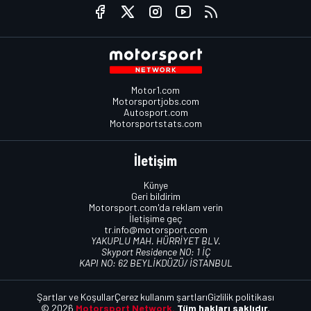
Motor1.com
Motorsportjobs.com
Autosport.com
Motorsportstats.com
İletişim
Künye
Geri bildirim
Motorsport.com'da reklam verin
İletişime geç
tr.info@motorsport.com
YAKUPLU MAH. HÜRRİYET BLV.
Skyport Residence NO: 1 İÇ
KAPI NO: 62 BEYLİKDÜZÜ/ İSTANBUL
Şartlar ve Koşullar
Çerez kullanım şartları
Gizlilik politikası
© 2026
Motorsport Network.
Tüm hakları saklıdır.