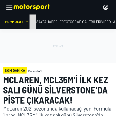
FORMULA 1
ANA SAYFA
HABERLER
FOTOĞRAF GALERILERI
VIDEOLA
SON DAKIKA
Formula 1
MCLAREN, MCL35M'I ILK KEZ
SALI GÜNÜ SILVERSTONE'DA
PISTE ÇIKARACAK!
McLaren 2021 sezonunda kullanacağı yeni Formula
1 aracı MCL35M'i ilk kez salı günü Silverstone'da