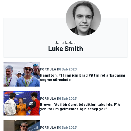
Daha fazlası
Luke Smith
FORMULA 1
18 Şub 2023
Hamilton, F1 filmi için Brad Pitt'in rol arkadaşını
seçme sürecinde
FORMULA 1
16 Şub 2023
Brown: "Adil bir ücret ödedikleri takdirde, F1'e
yeni takım gelmemesi için sebep yok"
FORMULA 1
10 Şub 2023