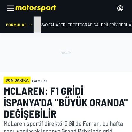
FORMULA 1
ANA SAYFA
HABERLER
FOTOĞRAF GALERILERI
VIDEOLA
SON DAKIKA
Formula 1
MCLAREN: F1 GRIDI
İSPANYA'DA "BÜYÜK ORANDA"
DEĞIŞEBILIR
McLaren sportif direktörü Gil de Ferran, bu hafta
sonu yapılacak İspanya Grand Prix'sinde grid