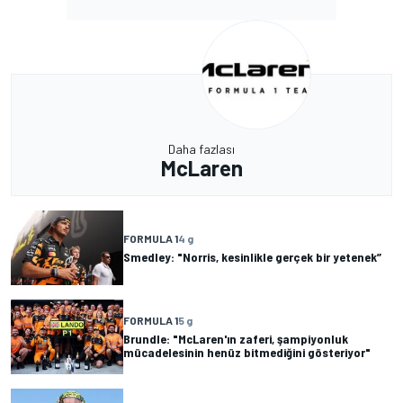
Daha fazlası
McLaren
FORMULA 1
4 g
Smedley: "Norris, kesinlikle gerçek bir yetenek”
FORMULA 1
5 g
Brundle: "McLaren'ın zaferi, şampiyonluk
mücadelesinin henüz bitmediğini gösteriyor"