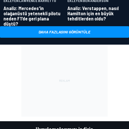
EKLEYEN LAWRENCE BARRETTO
EKLEYEN BEN ANDERSON
Analiz: Mercedes'in
Analiz: Verstappen, nasıl
olağanüstü yetenekli pilotu
Hamilton için en büyük
neden F1'de geri plana
tehditlerden oldu?
düştü?
DAHA FAZLASINI GÖRÜNTÜLE