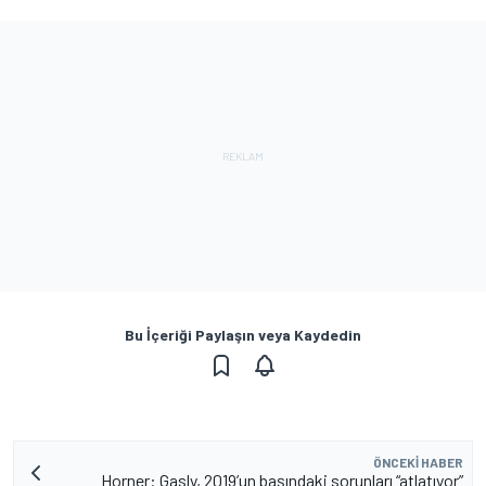
Bu İçeriği Paylaşın veya Kaydedin
ÖNCEKI HABER
Horner: Gasly, 2019’un başındaki sorunları “atlatıyor”