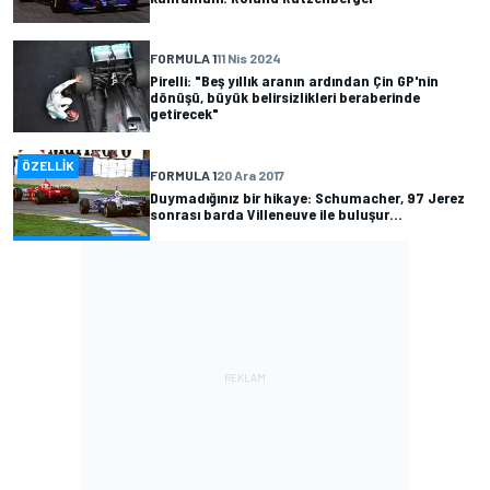
FORMULA 1
11 Nis 2024
Pirelli: "Beş yıllık aranın ardından Çin GP'nin
dönüşü, büyük belirsizlikleri beraberinde
getirecek"
ÖZELLIK
FORMULA 1
20 Ara 2017
Duymadığınız bir hikaye: Schumacher, 97 Jerez
sonrası barda Villeneuve ile buluşur...