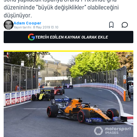
düzenininde "büyük değişiklikler" olabileceğini
düşünüyor.
Adam Cooper
Yayın tarihi:
8 May 2019 13:10
TERCIH EDILEN KAYNAK OLARAK EKLE