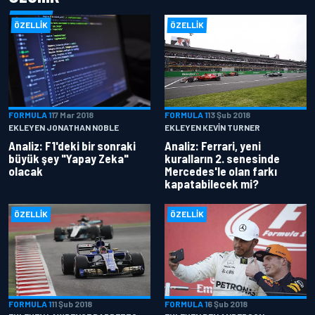
ÖZELLIK
ÖZELLIK
FORMULA 1
17 Mar 2018
FORMULA 1
13 Şub 2018
EKLEYEN JONATHAN NOBLE
EKLEYEN KEVIN TURNER
Analiz: F1'deki bir sonraki
Analiz: Ferrari, yeni
büyük şey "Yapay Zeka"
kuralların 2. senesinde
olacak
Mercedes'le olan farkı
kapatabilecek mi?
ÖZELLIK
ÖZELLIK
FORMULA 1
11 Şub 2018
FORMULA 1
6 Şub 2018