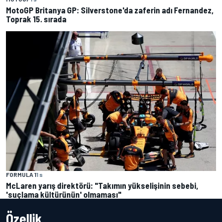
MotoGP Britanya GP: Silverstone'da zaferin adı Fernandez,
Toprak 15. sırada
FORMULA 1
1 s
McLaren yarış direktörü: "Takımın yükselişinin sebebi,
'suçlama kültürünün' olmaması"
Özellik