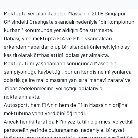
Mektupta yer alan ifadeler, Massa'nın 2008 Singapur
GP'sindeki Crashgate skandalı nedeniyle "bir komplonun
kurbanı" konumunda yer aldığını öne sürmekte.
Dahası, yine mektupta FIA ve F1'in skandaldan
erkenden haberdar olup bir skandalı önlemek için olayı
kasıtlı olarak örtbas ettiği iddiası yer almakta.
Mektup, tüm yaşananların sonucunda Massa'nın
şampiyonluğu kaybettiği, bunun kendisine milyonlarca
dolarlık gelire mal olmasının yanı sıra 'manevi zarara' ve
'itibar zedelenmesine' yol açtığı iddialarıyla
noktalanmakta.
Autosport, hem FIA'nın hem de F1'in Massa'nın orijinal
mektubuna yanıt verdiğini öğrendi.
Ancak her iki taraf da F1'in yaz tatiline girmesi ve yetkili
personelin yerinde bulunmaması nedeniyle, bireysel
iddialara kısa vadede resmi bir yanıt vermenin mümkün