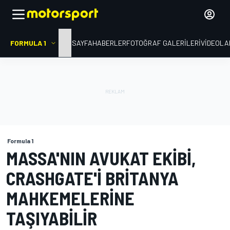
FORMULA 1
ANA SAYFA
HABERLER
FOTOĞRAF GALERILERI
VIDEOLA
Formula 1
MASSA'NIN AVUKAT EKIBI,
CRASHGATE'I BRITANYA
MAHKEMELERINE
TAŞIYABILIR