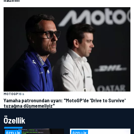
MOTOGP
16 s
Yamaha patronundan uyarı: "MotoGP'de 'Drive to Survive'
tuzağına düşmemeliyiz"
Özellik
ÖZELLIK
ÖZELLIK