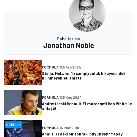
Daha fazlası
Jonathan Noble
FORMULA 1
25 Ara 2024
Stella, McLaren'in şampiyonluk hikayesindeki
bilinmeyenleri anlattı
FORMULA 1
25 Kas 2024
Andretti eski Renault F1 motor şefi Rob White ile
anlaştı!
ÖZELLIK
FORMULA 1
17 Mar 2018
Analiz: F1'deki bir sonraki büyük şey "Yapay