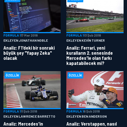
FORMULA 1
17 Mar 2018
FORMULA 1
13 Şub 2018
EKLEYEN JONATHAN NOBLE
EKLEYEN KEVIN TURNER
Analiz: F1'deki bir sonraki
Analiz: Ferrari, yeni
büyük şey "Yapay Zeka"
kuralların 2. senesinde
olacak
Mercedes'le olan farkı
kapatabilecek mi?
ÖZELLIK
ÖZELLIK
FORMULA 1
11 Şub 2018
FORMULA 1
6 Şub 2018
EKLEYEN LAWRENCE BARRETTO
EKLEYEN BEN ANDERSON
Analiz: Mercedes'in
Analiz: Verstappen, nasıl