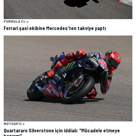
FORMULA 1
14 s
Ferrari şasi ekibine Mercedes'ten takviye yaptı
MOTOGP
15 s
Quartararo Silverstone için iddialı: "Mücadele etmeye
hazırım"