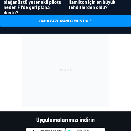
olağanüstü yetenekli pilotu
Hamilton için en büyük
neden F1'de geri plana
tehditlerden oldu?
düştü?
DAHA FAZLASINI GÖRÜNTÜLE
Uygulamalarımızı indirin