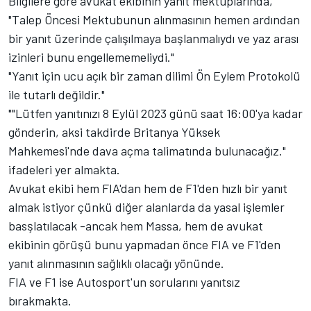
Bilgilere göre avukat ekibinin yanıt mektuplarında,
"Talep Öncesi Mektubunun alınmasının hemen ardından
bir yanıt üzerinde çalışılmaya başlanmalıydı ve yaz arası
izinleri bunu engellememeliydi."
"Yanıt için ucu açık bir zaman dilimi Ön Eylem Protokolü
ile tutarlı değildir."
""Lütfen yanıtınızı 8 Eylül 2023 günü saat 16:00'ya kadar
gönderin, aksi takdirde Britanya Yüksek
Mahkemesi'nde dava açma talimatında bulunacağız."
ifadeleri yer almakta.
Avukat ekibi hem FIA'dan hem de F1'den hızlı bir yanıt
almak istiyor çünkü diğer alanlarda da yasal işlemler
basşlatılacak -ancak hem Massa, hem de avukat
ekibinin görüşü bunu yapmadan önce FIA ve F1'den
yanıt alınmasının sağlıklı olacağı yönünde.
FIA ve F1 ise Autosport'un sorularını yanıtsız
bırakmakta.