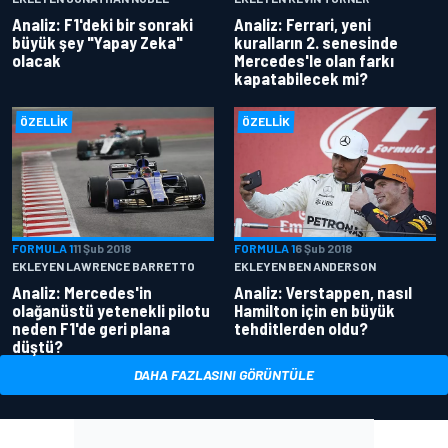
Analiz: F1'deki bir sonraki
Analiz: Ferrari, yeni
büyük şey "Yapay Zeka"
kuralların 2. senesinde
olacak
Mercedes'le olan farkı
kapatabilecek mi?
ÖZELLIK
ÖZELLIK
FORMULA 1
11 Şub 2018
FORMULA 1
6 Şub 2018
EKLEYEN LAWRENCE BARRETTO
EKLEYEN BEN ANDERSON
Analiz: Mercedes'in
Analiz: Verstappen, nasıl
olağanüstü yetenekli pilotu
Hamilton için en büyük
neden F1'de geri plana
tehditlerden oldu?
düştü?
DAHA FAZLASINI GÖRÜNTÜLE