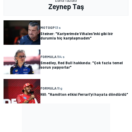
Daha fazlası
Zeynep Taş
MOTOGP
13 s
Steiner: "Kariyerimde Viñales'inki gibi bir
durumla hiç karşılaşmadım"
FORMULA 1
14 s
Smedley, Red Bull hakkında: "Çok fazla temel
sorun yaşıyorlar"
FORMULA 1
1 g
Hill: "Hamilton etkisi Ferrari'yi hayata döndürdü"