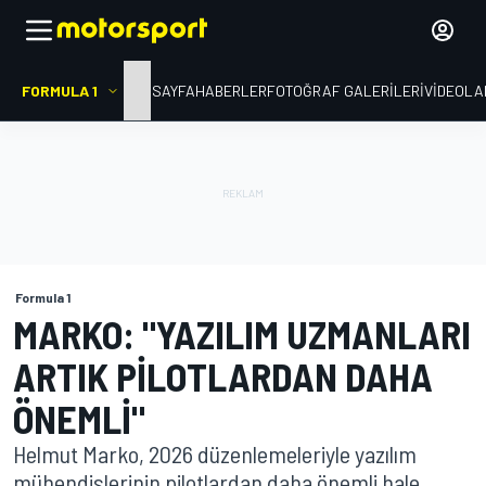
FORMULA 1
ANA SAYFA
HABERLER
FOTOĞRAF GALERILERI
VIDEOLA
Formula 1
MARKO: "YAZILIM UZMANLARI
ARTIK PILOTLARDAN DAHA
ÖNEMLI"
Helmut Marko, 2026 düzenlemeleriyle yazılım
mühendislerinin pilotlardan daha önemli hale