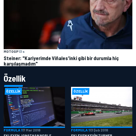
MOTOGP
13 s
Steiner: "Kariyerimde Viñales'inki gibi bir durumla hiç
karşılaşmadım"
Özellik
ÖZELLIK
ÖZELLIK
FORMULA 1
17 Mar 2018
FORMULA 1
13 Şub 2018
EKLEYEN JONATHAN NOBLE
EKLEYEN KEVIN TURNER