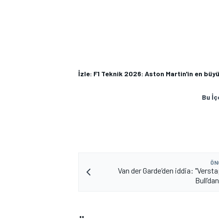
İzle: F1 Teknik 2026: Aston Martin'in en büy
Bu İç
ÖN
Van der Garde’den iddia: "Verst
Bull’dan