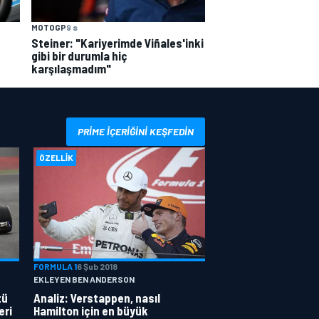
MOTOGP
9 s
Steiner: "Kariyerimde Viñales'inki
gibi bir durumla hiç
karşılaşmadım"
PRIME IÇERIĞINI KEŞFEDIN
ÖZELLIK
FORMULA 1
6 Şub 2018
EKLEYEN BEN ANDERSON
tü
Analiz: Verstappen, nasıl
eri
Hamilton için en büyük