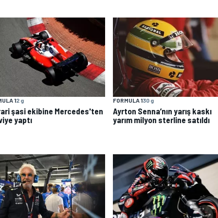
ULA 1
2 g
FORMULA 1
30 g
rari şasi ekibine Mercedes'ten
Ayrton Senna’nın yarış kaskı
viye yaptı
yarım milyon sterline satıldı