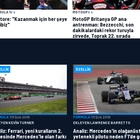
MOTOGP
9 s
ULA 1
9 s
MotoGP Britanya GP ana
atore: "Kazanmak için her şeye
antrenman: Bezzecchi, son
ibiz"
dakikalardaki rekor turuyla
zirvede, Toprak 22. sırada
ELLIK
ÖZELLIK
MULA 1
13 Şub 2018
FORMULA 1
11 Şub 2018
EYEN KEVIN TURNER
EKLEYEN LAWRENCE BARRETTO
iz: Ferrari, yeni kuralların 2.
Analiz: Mercedes'in olağanüs
esinde Mercedes'le olan farkı
yetenekli pilotu neden F1'de g