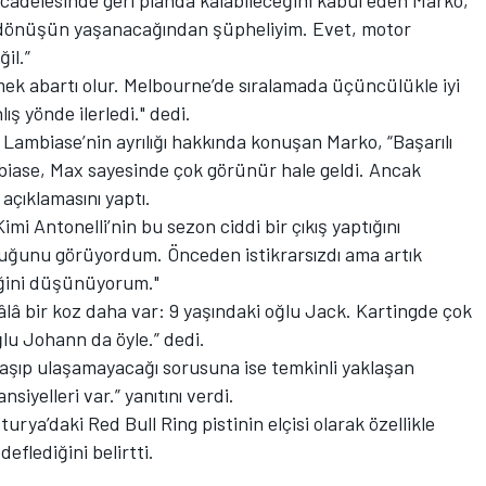
adelesinde geri planda kalabileceğini kabul eden Marko,
ri dönüşün yaşanacağından şüpheliyim. Evet, motor
il.”
ek abartı olur. Melbourne’de sıralamada üçüncülükle iyi
ış yönde ilerledi." dedi.
 Lambiase’nin ayrılığı hakkında konuşan Marko, “Başarılı
mbiase, Max sayesinde çok görünür hale geldi. Ancak
 açıklamasını yaptı.
i Antonelli’nin bu sezon ciddi bir çıkış yaptığını
olduğunu görüyordum. Önceden istikrarsızdı ama artık
ğini düşünüyorum."
hâlâ bir koz daha var: 9 yaşındaki oğlu Jack. Kartingde çok
ğlu Johann da öyle.” dedi.
ulaşıp ulaşamayacağı sorusuna ise temkinli yaklaşan
iyelleri var.” yanıtını verdi.
rya’daki Red Bull Ring pistinin elçisi olarak özellikle
deflediğini belirtti.