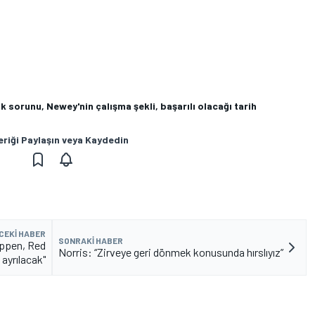
ük sorunu, Newey'nin çalışma şekli, başarılı olacağı tarih
eriği Paylaşın veya Kaydedin
CEKI HABER
SONRAKI HABER
appen, Red
Norris: “Zirveye geri dönmek konusunda hırslıyız”
 ayrılacak"