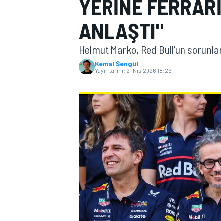
YERINE FERRARI
MOTOGP
ANLAŞTI"
Helmut Marko, Red Bull’un sorunları
Kemal Şengül
Yayın tarihi:
21 Nis 2026 18:26
WORLD SUPERBIKE