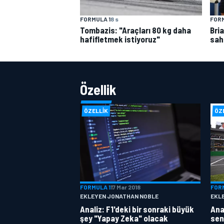
FORMULA 1
8 s
FORM
Tombazis: "Araçları 80 kg daha
Bri
hafifletmek istiyoruz"
sah
Özellik
ÖZELLIK
ÖZ
FORMULA 1
17 Mar 2018
FOR
EKLEYEN JONATHAN NOBLE
EKL
Analiz: F1'deki bir sonraki büyük
Anal
şey "Yapay Zeka" olacak
sen