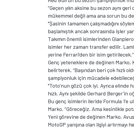
Red Bull’un bu sezon şampiyonluk müc
“Geçen yılın aksine bu sezon aynı ge
mükemmel değil ama ana sorun bu değ
"Şasinin tamamen çalışmadığını söylem
başlamıştık ancak sonrasında işler yanl
TÜRK SPORCULAR
Takımın önemli isimlerinden Gianpiero
isimler her zaman transfer edilir. La
yerine Ferrari’den bir isim getirilecek.”
Genç yeteneklere de değinen Marko, Kim
belirterek, “Başından beri çok hızlı 
şampiyonluk için mücadele edebilece
"Toto’nun gözü çok iyi. Ayrıca elinde 
hızlı. Aynı şekilde Gerhard Berger’in o
Bu genç isimlerin ileride Formula 1’e 
Marko, “Göreceğiz. Ama kesinlikle potans
Yeni görevine de değinen Marko, Avustu
MotoGP yarışına olan ilgiyi artırmayı he