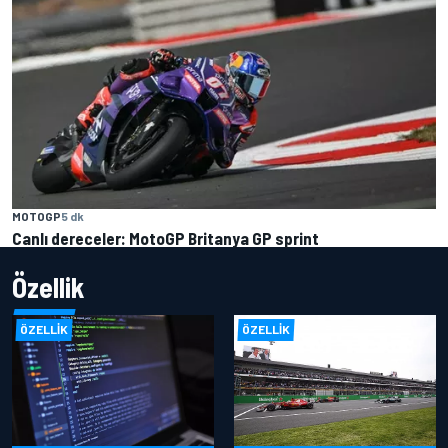
MOTOGP
5 dk
Canlı dereceler: MotoGP Britanya GP sprint
Özellik
ÖZELLIK
ÖZELLIK