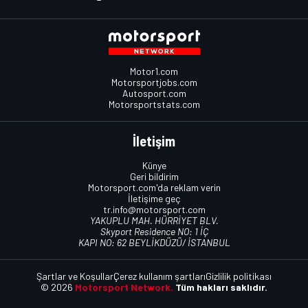
Motor1.com
Motorsportjobs.com
Autosport.com
Motorsportstats.com
İletişim
Künye
Geri bildirim
Motorsport.com'da reklam verin
İletişime geç
tr.info@motorsport.com
YAKUPLU MAH. HÜRRİYET BLV.
Skyport Residence NO: 1 İÇ
KAPI NO: 62 BEYLİKDÜZÜ/ İSTANBUL
Şartlar ve Koşullar
Çerez kullanım şartları
Gizlilik politikası
© 2026
Motorsport Network.
Tüm hakları saklıdır.