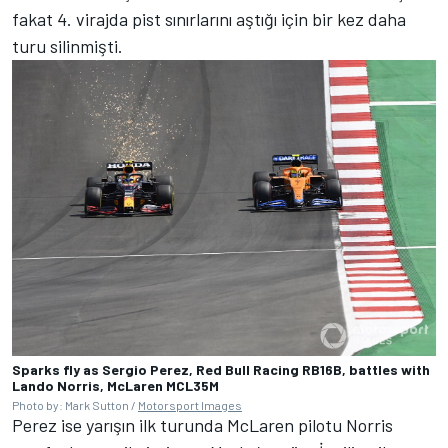
fakat 4. virajda pist sınırlarını aştığı için bir kez daha
turu silinmişti.
Sparks fly as Sergio Perez, Red Bull Racing RB16B, battles with
Lando Norris, McLaren MCL35M
Photo by: Mark Sutton /
Motorsport Images
Perez ise yarışın ilk turunda McLaren pilotu Norris