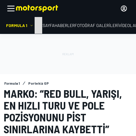
FORMULA 1
ANA SAYFA
HABERLER
FOTOĞRAF GALERILERI
VIDEOLA
Formula 1
Portekiz GP
MARKO: “RED BULL, YARIŞI,
EN HIZLI TURU VE POLE
POZISYONUNU PIST
SINIRLARINA KAYBETTI”