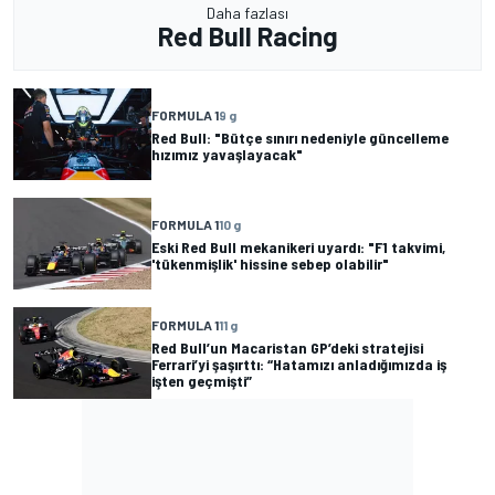
Daha fazlası
Red Bull Racing
FORMULA 1
9 g
Red Bull: "Bütçe sınırı nedeniyle güncelleme
hızımız yavaşlayacak"
FORMULA 1
10 g
Eski Red Bull mekanikeri uyardı: "F1 takvimi,
'tükenmişlik' hissine sebep olabilir"
FORMULA 1
11 g
Red Bull’un Macaristan GP’deki stratejisi
Ferrari’yi şaşırttı: “Hatamızı anladığımızda iş
işten geçmişti”