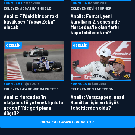
FORMULA 1
17 Mar 2018
FORMULA 1
13 Şub 2018
EKLEYEN JONATHAN NOBLE
EKLEYEN KEVIN TURNER
Analiz: F1'deki bir sonraki
Analiz: Ferrari, yeni
büyük şey "Yapay Zeka"
kuralların 2. senesinde
olacak
Mercedes'le olan farkı
kapatabilecek mi?
ÖZELLIK
ÖZELLIK
FORMULA 1
11 Şub 2018
FORMULA 1
6 Şub 2018
EKLEYEN LAWRENCE BARRETTO
EKLEYEN BEN ANDERSON
Analiz: Mercedes'in
Analiz: Verstappen, nasıl
olağanüstü yetenekli pilotu
Hamilton için en büyük
neden F1'de geri plana
tehditlerden oldu?
düştü?
DAHA FAZLASINI GÖRÜNTÜLE