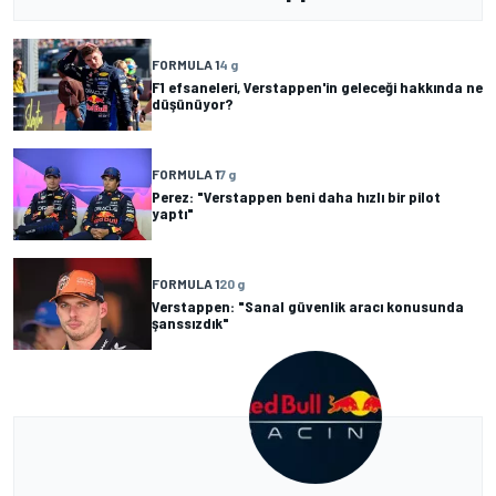
FORMULA 1
4 g
F1 efsaneleri, Verstappen'in geleceği hakkında ne
düşünüyor?
FORMULA 1
7 g
Perez: "Verstappen beni daha hızlı bir pilot
yaptı"
FORMULA 1
20 g
Verstappen: "Sanal güvenlik aracı konusunda
şanssızdık"