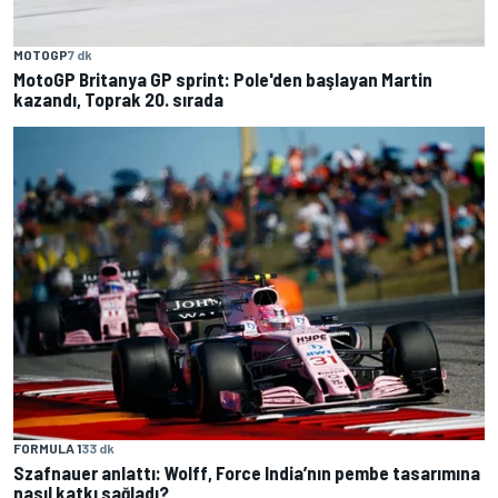
MOTOGP
7 dk
MotoGP Britanya GP sprint: Pole'den başlayan Martin
kazandı, Toprak 20. sırada
FORMULA 1
33 dk
Szafnauer anlattı: Wolff, Force India’nın pembe tasarımına
nasıl katkı sağladı?