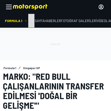
FORMULA 1
ANA SAYFA
HABERLER
FOTOĞRAF GALERILERI
VIDEOLA
Formula 1
Singapur GP
MARKO: "RED BULL
ÇALIŞANLARININ TRANSFER
EDILMESI 'DOĞAL BIR
GELIŞME'"