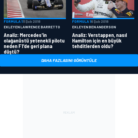
FORMULA 1
11 Şub 2018
FORMULA 1
6 Şub 2018
EKLEYEN LAWRENCE BARRETTO
EKLEYEN BEN ANDERSON
Analiz: Mercedes'in
Analiz: Verstappen, nasıl
olağanüstü yetenekli pilotu
Hamilton için en büyük
neden F1'de geri plana
tehditlerden oldu?
düştü?
DAHA FAZLASINI GÖRÜNTÜLE