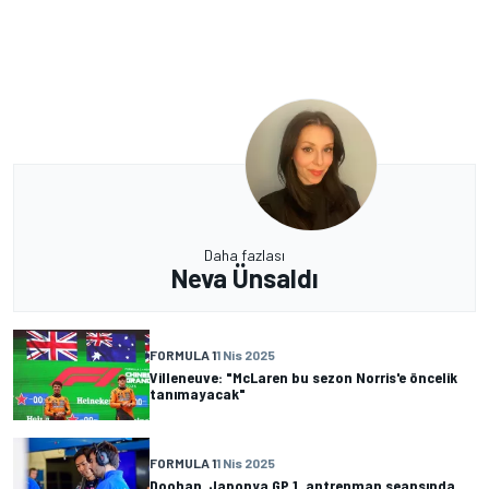
Daha fazlası
Neva Ünsaldı
FORMULA 1
1 Nis 2025
Villeneuve: "McLaren bu sezon Norris'e öncelik
tanımayacak"
FORMULA 1
1 Nis 2025
Doohan, Japonya GP 1. antrenman seansında