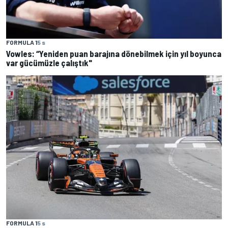
FORMULA 1
5 s
Vowles: “Yeniden puan barajına dönebilmek için yıl boyunca
var gücümüzle çalıştık"
FORMULA 1
5 s