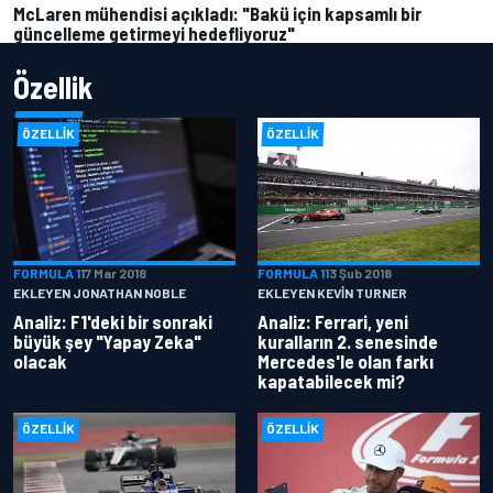
McLaren mühendisi açıkladı: "Bakü için kapsamlı bir
güncelleme getirmeyi hedefliyoruz"
Özellik
ÖZELLIK
ÖZELLIK
FORMULA 1
17 Mar 2018
FORMULA 1
13 Şub 2018
EKLEYEN JONATHAN NOBLE
EKLEYEN KEVIN TURNER
Analiz: F1'deki bir sonraki
Analiz: Ferrari, yeni
büyük şey "Yapay Zeka"
kuralların 2. senesinde
olacak
Mercedes'le olan farkı
kapatabilecek mi?
ÖZELLIK
ÖZELLIK