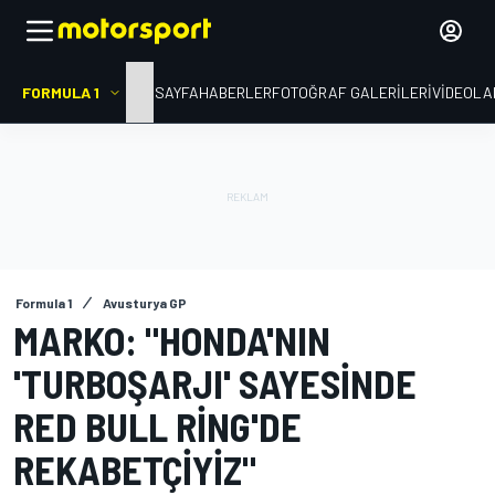
FORMULA 1
ANA SAYFA
HABERLER
FOTOĞRAF GALERILERI
VIDEOLA
Formula 1
Avusturya GP
MARKO: "HONDA'NIN
'TURBOŞARJI' SAYESINDE
RED BULL RING'DE
REKABETÇIYIZ"