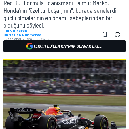
Red Bull Formula 1 danışmanı Helmut Marko,
Honda'nın "özel turboşarjının", burada senelerdir
güçlü olmalarının en önemli sebeplerinden biri
olduğunu söyledi.
Filip Cleeren
Christian Nimmervoll
Düzenlendi:
7 Tem 2022 23:16
TERCIH EDILEN KAYNAK OLARAK EKLE