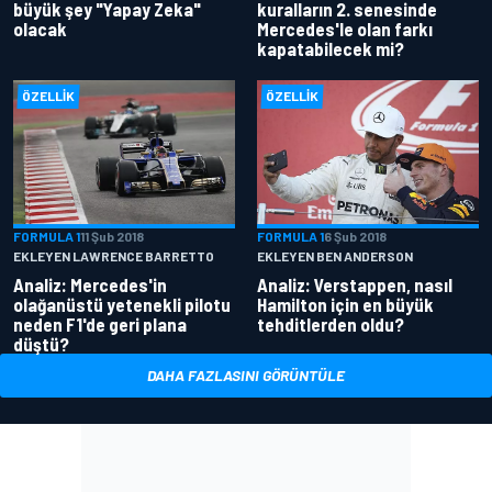
büyük şey "Yapay Zeka"
kuralların 2. senesinde
olacak
Mercedes'le olan farkı
kapatabilecek mi?
ÖZELLIK
ÖZELLIK
FORMULA 1
11 Şub 2018
FORMULA 1
6 Şub 2018
EKLEYEN LAWRENCE BARRETTO
EKLEYEN BEN ANDERSON
Analiz: Mercedes'in
Analiz: Verstappen, nasıl
olağanüstü yetenekli pilotu
Hamilton için en büyük
neden F1'de geri plana
tehditlerden oldu?
düştü?
DAHA FAZLASINI GÖRÜNTÜLE