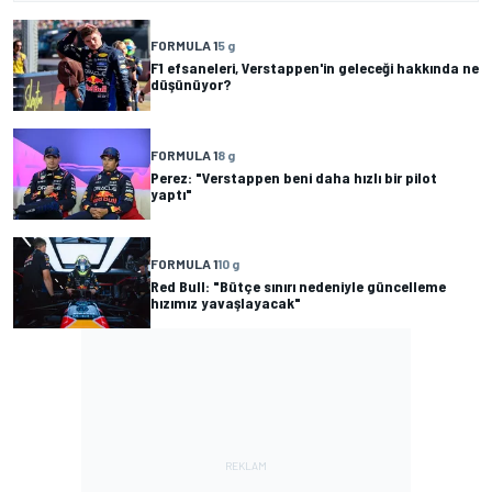
FORMULA 1
5 g
F1 efsaneleri, Verstappen'in geleceği hakkında ne
düşünüyor?
FORMULA 1
8 g
Perez: "Verstappen beni daha hızlı bir pilot
yaptı"
FORMULA 1
10 g
Red Bull: "Bütçe sınırı nedeniyle güncelleme
hızımız yavaşlayacak"