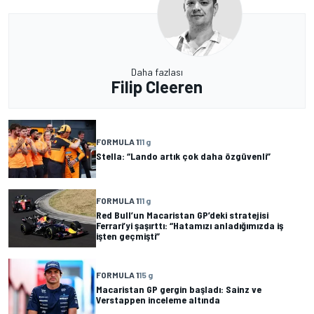
Daha fazlası
Filip Cleeren
FORMULA 1
11 g
Stella: “Lando artık çok daha özgüvenli”
FORMULA 1
11 g
Red Bull’un Macaristan GP’deki stratejisi
Ferrari’yi şaşırttı: “Hatamızı anladığımızda iş
işten geçmişti”
FORMULA 1
15 g
Macaristan GP gergin başladı: Sainz ve
Verstappen inceleme altında