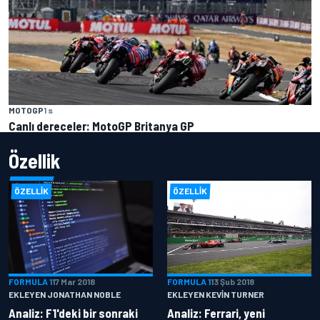
MOTOGP
1 s
Canlı dereceler: MotoGP Britanya GP
Özellik
ÖZELLIK
ÖZELLIK
FORMULA 1
17 Mar 2018
FORMULA 1
13 Şub 2018
EKLEYEN JONATHAN NOBLE
EKLEYEN KEVIN TURNER
Analiz: F1'deki bir sonraki
Analiz: Ferrari, yeni