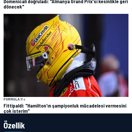
Domenicali doğruladı: "Almanya Grand Prix'si kesinlikle geri
dönecek"
FORMULA 1
1 s
Fittipaldi: "Hamilton'ın şampiyonluk mücadelesi vermesini
çok isterim"
Özellik