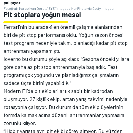
çalışıyor
Fotoğraf: Marcel van Dorst / EYE4images / NurPhoto via Getty Images
Pit stoplara yoğun mesai
Ferrari’nin bu aradaki en önemli çalışma alanlarından
biri de pit stop performansı oldu. Yoğun sezon öncesi
test programı nedeniyle takım, planladığı kadar pit stop
antrenmanı yapamamıştı.
Ioverno bu durumu şöyle açıkladı: “Sezona önceki yıllara
göre daha az pit stop antrenmanıyla başladık. Test
programı çok yoğundu ve planladığımız çalışmaların
sadece üçte birini yapabildik.”
Modern F1’de pit ekipleri artık sabit bir kadrodan
oluşmuyor. 27 kişilik ekip, artan yarış takvimi nedeniyle
rotasyonla çalışıyor. Bu durum da tüm ekip üyelerinin
formda kalmak adına düzenli antrenmanlar yapmasını
zorunlu kılıyor.
“Hiçbir yarışta aynı pit ekibi görev almıyor. Bu yüzden