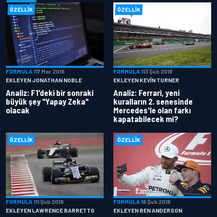
ÖZELLIK
ÖZELLIK
FORMULA 1
17 Mar 2018
FORMULA 1
13 Şub 2018
EKLEYEN JONATHAN NOBLE
EKLEYEN KEVIN TURNER
Analiz: F1'deki bir sonraki
Analiz: Ferrari, yeni
büyük şey "Yapay Zeka"
kuralların 2. senesinde
olacak
Mercedes'le olan farkı
kapatabilecek mi?
ÖZELLIK
ÖZELLIK
FORMULA 1
11 Şub 2018
FORMULA 1
6 Şub 2018
EKLEYEN LAWRENCE BARRETTO
EKLEYEN BEN ANDERSON