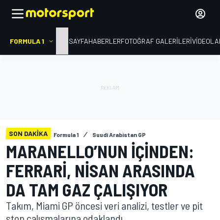
FORMULA 1
ANA SAYFA
HABERLER
FOTOĞRAF GALERILERI
VIDEOLA
SON DAKIKA
Formula 1
Suudi Arabistan GP
MARANELLO’NUN IÇINDEN:
FERRARI, NISAN ARASINDA
DA TAM GAZ ÇALIŞIYOR
Takım, Miami GP öncesi veri analizi, testler ve pit
stop çalışmalarına odaklandı.