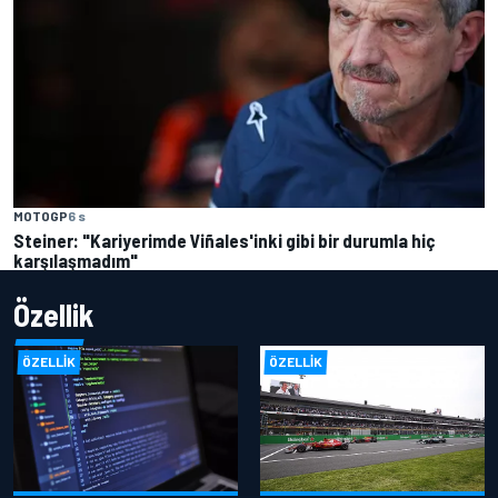
MOTOGP
6 s
Steiner: "Kariyerimde Viñales'inki gibi bir durumla hiç
karşılaşmadım"
Özellik
ÖZELLIK
ÖZELLIK