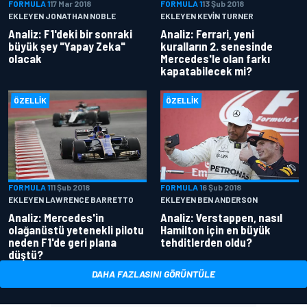
FORMULA 1
17 Mar 2018
FORMULA 1
13 Şub 2018
EKLEYEN JONATHAN NOBLE
EKLEYEN KEVIN TURNER
Analiz: F1'deki bir sonraki
Analiz: Ferrari, yeni
büyük şey "Yapay Zeka"
kuralların 2. senesinde
olacak
Mercedes'le olan farkı
kapatabilecek mi?
ÖZELLIK
ÖZELLIK
FORMULA 1
11 Şub 2018
FORMULA 1
6 Şub 2018
EKLEYEN LAWRENCE BARRETTO
EKLEYEN BEN ANDERSON
Analiz: Mercedes'in
Analiz: Verstappen, nasıl
olağanüstü yetenekli pilotu
Hamilton için en büyük
neden F1'de geri plana
tehditlerden oldu?
düştü?
DAHA FAZLASINI GÖRÜNTÜLE