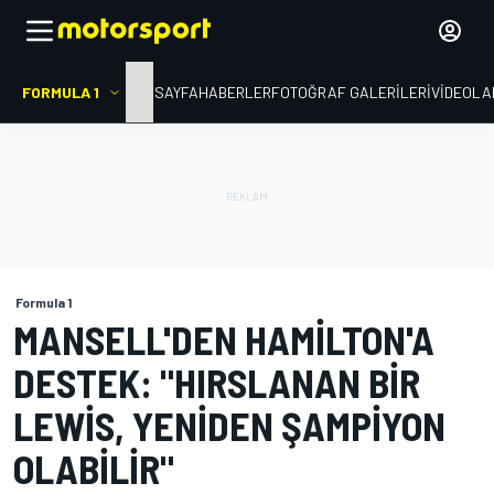
FORMULA 1
ANA SAYFA
HABERLER
FOTOĞRAF GALERILERI
VIDEOLA
Formula 1
MANSELL'DEN HAMILTON'A
DESTEK: "HIRSLANAN BIR
LEWIS, YENIDEN ŞAMPIYON
OLABILIR"