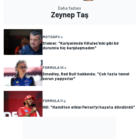
Daha fazlası
Zeynep Taş
MOTOGP
6 s
Steiner: "Kariyerimde Viñales'inki gibi bir
durumla hiç karşılaşmadım"
FORMULA 1
8 s
Smedley, Red Bull hakkında: "Çok fazla temel
sorun yaşıyorlar"
FORMULA 1
1 g
Hill: "Hamilton etkisi Ferrari'yi hayata döndürdü"