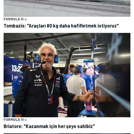
FORMULA 1
5 s
Tombazis: "Araçları 80 kg daha hafifletmek istiyoruz"
FORMULA 1
6 s
Briatore: "Kazanmak için her şeye sahibiz"