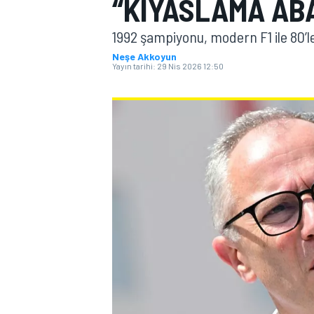
“KIYASLAMA AB
MOTOGP
1992 şampiyonu, modern F1 ile 80’l
Neşe Akkoyun
Yayın tarihi:
29 Nis 2026 12:50
WORLD SUPERBIKE