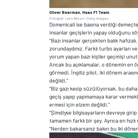
Oliver Bearman, Haas F1 Team
Fotoğraf: Lars Baron / Getty Images
Domenicali ise basına verdiği demeçte 
insanlar geçişlerin yapay olduğunu söy
“Bazı insanlar gerçekten balık hafızal
zorundaydınız. Farklı turbo ayarları ve
yorum yapan bazı kişiler geçmişi unut
Ancak bu açıklamalar, o dönemin en ön
görmedi. İngiliz pilot, iki dönem arası
değildi.”
“Biz gazı kesip süzülüyorsak, bu daha
geçiş yapıp yapmamaya karar vermekle il
ermesi için elzem değildi.”
“Şimdiyse bilgisayarların devreye giri
tamamen farklı bir şey. Ayrıca en hızl
“Nerden bakarsanız bakın bu iki dönemi