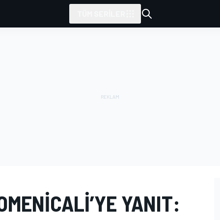
TÜM SERILER
MENICALI’YE YANIT: