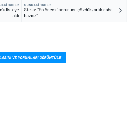
CEKI HABER
SONRAKI HABER
n’u listeye
Stella: “En önemli sorununu çözdük, artık daha
aldı
hazırız”
LASINI VE YORUMLARI GÖRÜNTÜLE