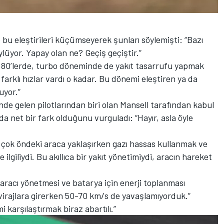
bu eleştirileri küçümseyerek şunları söylemişti: “Bazı
lüyor. Yapay olan ne? Geçiş geçiştir.”
ı. 80’lerde, turbo döneminde de yakıt tasarrufu yapmak
 farklı hızlar vardı o kadar. Bu dönemi eleştiren ya da
uyor.”
de gelen pilotlarından biri olan Mansell tarafından kabul
nda net bir fark olduğunu vurguladı: “Hayır, asla öyle
 çok öndeki araca yaklaşırken gazı hassas kullanmak ve
giliydi. Bu akıllıca bir yakıt yönetimiydi, aracın hareket
p aracı yönetmesi ve batarya için enerji toplanması
ı virajlara girerken 50-70 km/s de yavaşlamıyorduk.”
 karşılaştırmak biraz abartılı.”