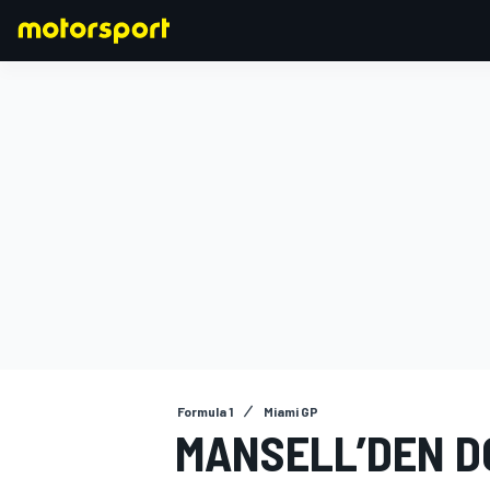
FORMULA 1
Formula 1
Miami GP
MANSELL’DEN DO