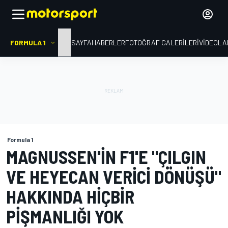
FORMULA 1
ANA SAYFA
HABERLER
FOTOĞRAF GALERILERI
VIDEOLA
Formula 1
MAGNUSSEN'IN F1'E "ÇILGIN
VE HEYECAN VERICI DÖNÜŞÜ"
HAKKINDA HIÇBIR
PIŞMANLIĞI YOK