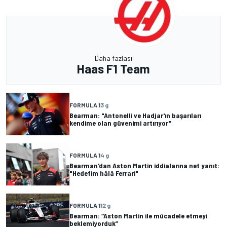
Daha fazlası
Haas F1 Team
FORMULA 1
3 g
Bearman: "Antonelli ve Hadjar'ın başarıları
kendime olan güvenimi artırıyor"
FORMULA 1
4 g
Bearman'dan Aston Martin iddialarına net yanıt:
"Hedefim hâlâ Ferrari"
FORMULA 1
12 g
Bearman: “Aston Martin ile mücadele etmeyi
beklemiyorduk”