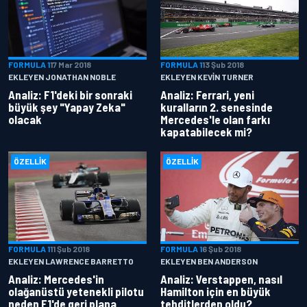
FORMULA 1
17 Mar 2018
FORMULA 1
13 Şub 2018
EKLEYEN JONATHAN NOBLE
EKLEYEN KEVIN TURNER
Analiz: F1'deki bir sonraki
Analiz: Ferrari, yeni
büyük şey "Yapay Zeka"
kuralların 2. senesinde
olacak
Mercedes'le olan farkı
kapatabilecek mi?
ÖZELLIK
ÖZELLIK
FORMULA 1
11 Şub 2018
FORMULA 1
6 Şub 2018
EKLEYEN LAWRENCE BARRETTO
EKLEYEN BEN ANDERSON
Analiz: Mercedes'in
Analiz: Verstappen, nasıl
olağanüstü yetenekli pilotu
Hamilton için en büyük
neden F1'de geri plana
tehditlerden oldu?