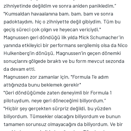
zihniyetinde değildim ve sonra aniden panikledim.”
"Kumsaldan havaalanına bam, bam, bam ve sonra
padoktaydım, hiç o zihniyette değil gibiydim. Tüm bu
geçiş süreci çok çılgın ve heyecan vericiydi."
Magnussen geri döndüğü ilk yılda Mick Schumacher'in
yanında etkileyici bir performans sergilemiş olsa da Nico
Hulkenberg'in dönüşü, Magnussen’in geçen dönemki
sonuçlarını gölgede bıraktı ve bu form mevcut sezonda
da devam etti.
Magnussen zor zamanlar için, "Formula 1'e adım
attığınızda bunu beklemek gerekir"
"Geri döndüğümde zaten deneyimli bir Formula 1
pilotuydum, neye geri döneceğimi biliyordum.”
"Hiçbir şey gerçekten sürpriz değildi, bu yüzden
biliyordum. Tümsekler olacağını biliyordum ve bunun
tamamen sorunsuz olmayacağını da biliyordum. Ve bir