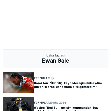
Daha fazlası
Ewan Gale
FORMULA 1
1 ay
Hamilton: "İkinciliği kaybedeceğimi bilseydim
güvenlik aracı esnasında pite girmezdim"
FORMULA 1
20 Ağu 2024
Wache: "Red Bull, gelişim konusundaki bazı