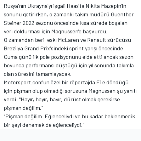
Rusya'nın Ukrayna'yı işgali Haas'ta Nikita Mazepin'in
sonunu getirirken, o zamanki takım müdürü Guenther
Steiner 2022 sezonu öncesinde kısa sürede boşalan
yeri doldurması için Magnussen'e başvurdu.
O zamandan beri, eski
McLaren
ve Renault sürücüsü
Brezilya Grand Prix'sindeki sprint yarışı öncesinde
Cuma günü ilk pole pozisyonunu elde etti ancak sezon
boyunca performansı düştüğü için yıl sonunda takımla
olan süresini tamamlayacak.
Motorsport.com'un özel bir röportajda F1'e döndüğü
için pişman olup olmadığı sorusuna Magnussen şu yanıtı
verdi: "Hayır, hayır, hayır, dürüst olmak gerekirse
pişman değilim.”
"Pişman değilim. Eğlenceliydi ve bu kadar beklenmedik
bir şeyi denemek de eğlenceliydi.”