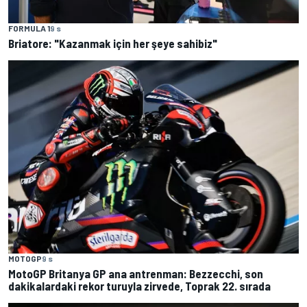
FORMULA 1
9 s
Briatore: "Kazanmak için her şeye sahibiz"
MOTOGP
9 s
MotoGP Britanya GP ana antrenman: Bezzecchi, son
dakikalardaki rekor turuyla zirvede, Toprak 22. sırada