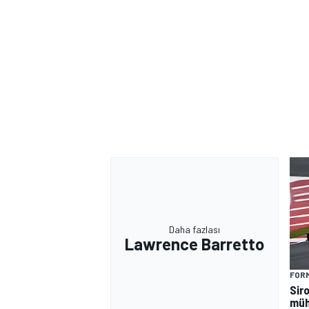
Daha fazlası
Lawrence Barretto
FORM
Siro
müh