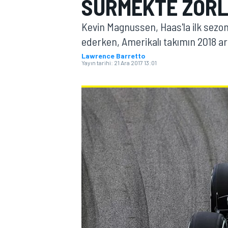
SÜRMEKTE ZOR
MOTOGP
Kevin Magnussen, Haas'la ilk sezon
ederken, Amerikalı takımın 2018 ar
Lawrence Barretto
Yayın tarihi:
21 Ara 2017 13:01
WORLD SUPERBIKE