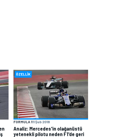
ÖZELLIK
FORMULA 1
11 Şub 2018
den
Analiz: Mercedes'in olağanüstü
iş
yetenekli pilotu neden F1'de geri