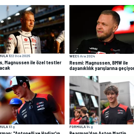
ULA 1
22 Oca 2025
WEC
5 Ara 2024
s, Magnussen ile özel testler
Resmi: Magnussen, BMW ile
acak
dayanıklılık yarışlarına geçiyo
ULA 1
3 g
FORMULA 1
4 g
rman: "Antonelli ve Hadjar'ın
Bearman'dan Aston Martin