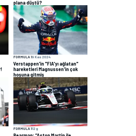
plana düştü?
FORMULA 1
9 Kas 2024
Verstappen'in "FIA'yı ağlatan"
r!
hareketleri Magnussen'in çok
hoşuna gitmiş
FORMULA 1
12 g
Bearman: “Aston Martin ile