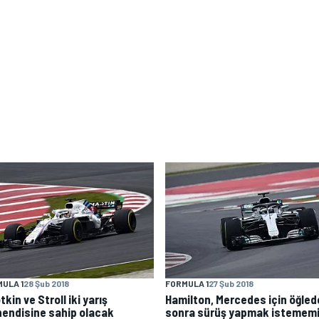
ULA 1
28 Şub 2018
FORMULA 1
27 Şub 2018
tkin ve Stroll iki yarış
Hamilton, Mercedes için öğle
endisine sahip olacak
sonra sürüş yapmak istemem