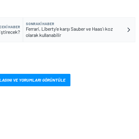
SONRAKI HABER
CEKI HABER
Ferrari, Liberty'e karşı Sauber ve Haas'ı koz
ğiştirecek?
olarak kullanabilir
LASINI VE YORUMLARI GÖRÜNTÜLE