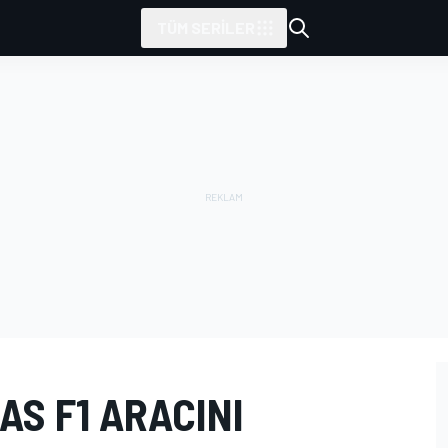
TÜM SERILER
S F1 ARACINI