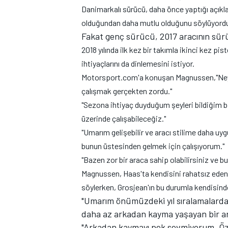
Danimarkalı sürücü, daha önce yaptığı açıkl
olduğundan daha mutlu olduğunu söylüyord
Fakat genç sürücü, 2017 aracının sürü
2018 yılında ilk kez bir takımla ikinci kez p
TÜRK SPORCULAR
ihtiyaçlarını da dinlemesini istiyor.
Motorsport.com'a konuşan Magnussen,"Neye 
çalışmak gerçekten zordu."
"Sezona ihtiyaç duyduğum şeyleri bildiğim bi
üzerinde çalışabileceğiz."
"Umarım gelişebilir ve aracı stilime daha uyg
bunun üstesinden gelmek için çalışıyorum."
"Bazen zor bir araca sahip olabilirsiniz ve bu
Magnussen, Haas'ta kendisini rahatsız eden
söylerken, Grosjean'ın bu durumla kendisinden
"Umarım önümüzdeki yıl sıralamalarda d
daha az arkadan kayma yaşayan bir ar
"Arkadan kaymayı pek sevmiyorum. Özell