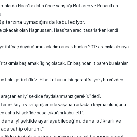
amalarda Haas'ta daha önce yarıştığı McLaren ve Renault'da
u
ş tarzına uymadığını da kabul ediyor.
iste çıkacak olan Magnussen, Haas'tan aracı tasarlarken kendi
ihtiyaç duyduğumu anladım ancak bunları 2017 aracıyla almaya
r takımla başlamak ilginç olacak. En başından itibaren bu alanlar
un hale getirebiliriz. Elbette bunun bir garantisi yok, bu yüzden
 araçtan en iyi şekilde faydalanmanız gerekir." dedi.
 temel şeyin viraj girişlerinde yaşanan arkadan kayma olduğunu
 daha iyi şekilde başa çıktığını kabul etti.
aha iyi şekilde ayarlayabileceğim, daha istikrarlı ve
aca sahip olurum."
ikle viraj girişlerinde yaşıyoruz ve yıl boyunca genel