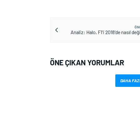
ÖN
Analiz: Halo, F1'i 2018'de nasıl de
ÖNE ÇIKAN YORUMLAR
MOTOSİKLET
DAHA FAZ