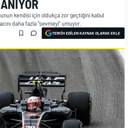
LANIYOR
unun kendisi için oldukça zor geçtiğini kabul
acını daha fazla "sevmeyi" umuyor.
TERCIH EDILEN KAYNAK OLARAK EKLE