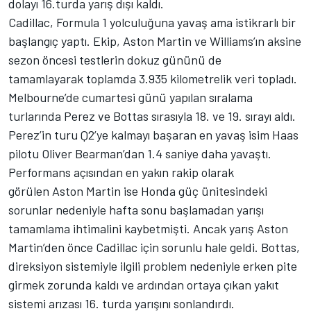
dolayı 16.turda yarış dışı kaldı.
Cadillac, Formula 1 yolculuğuna yavaş ama istikrarlı bir
başlangıç yaptı. Ekip, Aston Martin ve
Williams
’ın aksine
sezon öncesi testlerin dokuz gününü de
tamamlayarak toplamda 3.935 kilometrelik veri topladı.
Melbourne’de cumartesi günü yapılan sıralama
turlarında Perez ve Bottas sırasıyla 18. ve 19. sırayı aldı.
Perez’in turu Q2’ye kalmayı başaran en yavaş isim Haas
pilotu
Oliver Bearman
’dan 1.4 saniye daha yavaştı.
Performans açısından en yakın rakip olarak
görülen Aston Martin ise Honda güç ünitesindeki
sorunlar nedeniyle hafta sonu başlamadan yarışı
tamamlama ihtimalini kaybetmişti. Ancak yarış Aston
Martin’den önce Cadillac için sorunlu hale geldi. Bottas,
direksiyon sistemiyle ilgili problem nedeniyle erken pite
girmek zorunda kaldı ve ardından ortaya çıkan yakıt
sistemi arızası 16. turda yarışını sonlandırdı.