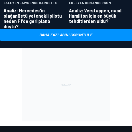
EKLEYEN LAWRENCE BARRETTO
EKLEYEN BEN ANDERSON
Analiz: Mercedes'in
Analiz: Verstappen, nasıl
olağanüstü yetenekli pilotu
Hamilton için en büyük
neden F1'de geri plana
tehditlerden oldu?
düştü?
DAHA FAZLASINI GÖRÜNTÜLE