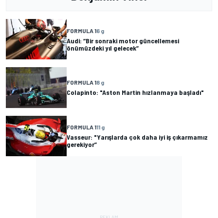
FORMULA 1
6 g
Audi: “Bir sonraki motor güncellemesi
önümüzdeki yıl gelecek”
FORMULA 1
8 g
Colapinto: "Aston Martin hızlanmaya başladı"
FORMULA 1
11 g
Vasseur: "Yarışlarda çok daha iyi iş çıkarmamız
gerekiyor”