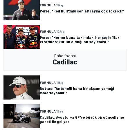
FORMULA 1
17 g
Perez: "Red Bull'daki son altı ayım çok toksikti"
FORMULA 1
24 g
Perez: "Horner bana takımdaki her şeyin 'Max
etrafında' kurulu olduğunu söylemişti"
Daha fazlası
Cadillac
FORMULA 1
18 g
Bottas: "Antonelli bana bir akşam yemeği
ısmarlayabilir!"
FORMULA 1
1 ay
Cadillac, Avusturya GP'ye büyük bir güncelleme
paketi ile geliyor