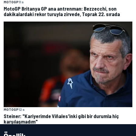
MOTOGP
11 s
MotoGP Britanya GP ana antrenman: Bezzecchi, son
dakikalardaki rekor turuyla zirvede, Toprak 22. sırada
MOTOGP
12 s
Steiner: "Kariyerimde Viñales'inki gibi bir durumla hiç
karşılaşmadım"