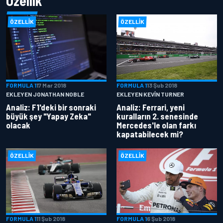
Özellik
ÖZELLIK
ÖZELLIK
FORMULA 1
17 Mar 2018
FORMULA 1
13 Şub 2018
EKLEYEN JONATHAN NOBLE
EKLEYEN KEVIN TURNER
Analiz: F1'deki bir sonraki
Analiz: Ferrari, yeni
büyük şey "Yapay Zeka"
kuralların 2. senesinde
olacak
Mercedes'le olan farkı
kapatabilecek mi?
ÖZELLIK
ÖZELLIK
FORMULA 1
11 Şub 2018
FORMULA 1
6 Şub 2018