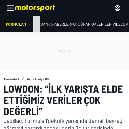
FORMULA 1
ANA SAYFA
HABERLER
FOTOĞRAF GALERILERI
VIDEOLA
Formula 1
Avustralya GP
LOWDON: “İLK YARIŞTA ELDE
ETTIĞIMIZ VERILER ÇOK
DEĞERLI”
Cadillac, Formula 1’deki ilk yarışında damalı bayrağı
görmeyi başardı ancak liderin üç tur gerisinde