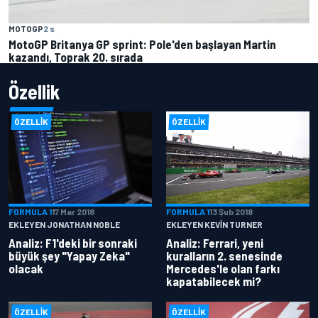
MOTOGP
2 s
MotoGP Britanya GP sprint: Pole'den başlayan Martin
kazandı, Toprak 20. sırada
Özellik
ÖZELLIK
ÖZELLIK
FORMULA 1
17 Mar 2018
FORMULA 1
13 Şub 2018
EKLEYEN JONATHAN NOBLE
EKLEYEN KEVIN TURNER
Analiz: F1'deki bir sonraki
Analiz: Ferrari, yeni
büyük şey "Yapay Zeka"
kuralların 2. senesinde
olacak
Mercedes'le olan farkı
kapatabilecek mi?
ÖZELLIK
ÖZELLIK