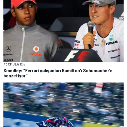
FORMULA 1
2 s
Smedley: "Ferrari çalışanları Hamilton'ı Schumacher'e
benzetiyor"