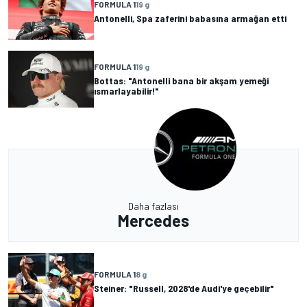
FORMULA 1
19 g
Antonelli, Spa zaferini babasına armağan etti
FORMULA 1
19 g
Bottas: "Antonelli bana bir akşam yemeği
ısmarlayabilir!"
Daha fazlası
Mercedes
FORMULA 1
8 g
Steiner: "Russell, 2028'de Audi'ye geçebilir"