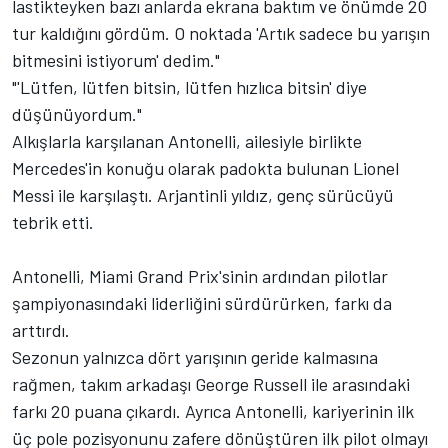
lastikteyken bazı anlarda ekrana baktım ve önümde 20
tur kaldığını gördüm. O noktada 'Artık sadece bu yarışın
bitmesini istiyorum' dedim."
"'Lütfen, lütfen bitsin, lütfen hızlıca bitsin' diye
düşünüyordum."
Alkışlarla karşılanan Antonelli, ailesiyle birlikte
Mercedes'in konuğu olarak padokta bulunan Lionel
Messi ile karşılaştı. Arjantinli yıldız, genç sürücüyü
tebrik etti.
Antonelli, Miami Grand Prix'sinin ardından pilotlar
şampiyonasındaki liderliğini sürdürürken, farkı da
arttırdı.
Sezonun yalnızca dört yarışının geride kalmasına
rağmen, takım arkadaşı
George Russell
ile arasındaki
farkı 20 puana çıkardı. Ayrıca Antonelli, kariyerinin ilk
üç pole pozisyonunu zafere dönüştüren ilk pilot olmayı