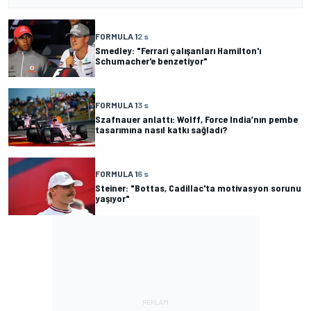
FORMULA 1
2 s
Smedley: "Ferrari çalışanları Hamilton'ı
Schumacher'e benzetiyor"
FORMULA 1
3 s
Szafnauer anlattı: Wolff, Force India’nın pembe
tasarımına nasıl katkı sağladı?
FORMULA 1
6 s
Steiner: "Bottas, Cadillac'ta motivasyon sorunu
yaşıyor"