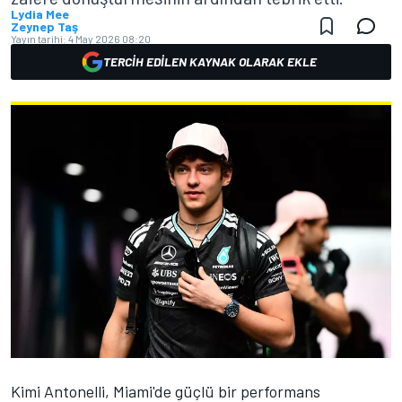
Lydia Mee
Zeynep Taş
Yayın tarihi:
4 May 2026 08:20
TERCIH EDILEN KAYNAK OLARAK EKLE
Kimi Antonelli, Miami'de güçlü bir performans