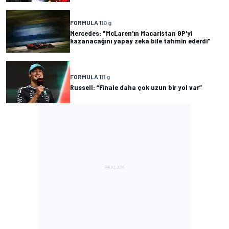
FORMULA 1
10 g
Mercedes: "McLaren'ın Macaristan GP'yi
kazanacağını yapay zeka bile tahmin ederdi"
FORMULA 1
11 g
Russell: “Finale daha çok uzun bir yol var”