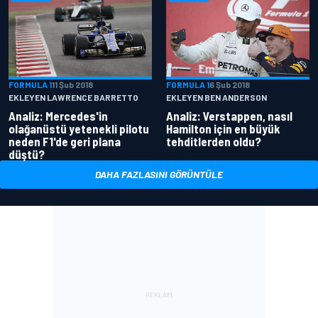
FORMULA 1
11 Şub 2018
FORMULA 1
6 Şub 2018
EKLEYEN LAWRENCE BARRETTO
EKLEYEN BEN ANDERSON
Analiz: Mercedes'in
Analiz: Verstappen, nasıl
olağanüstü yetenekli pilotu
Hamilton için en büyük
neden F1'de geri plana
tehditlerden oldu?
düştü?
DAHA FAZLASINI GÖRÜNTÜLE