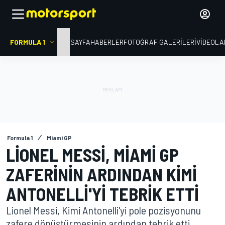
FORMULA 1
ANA SAYFA
HABERLER
FOTOĞRAF GALERILERI
VIDEOLA
Formula 1
Miami GP
LIONEL MESSI, MIAMI GP
ZAFERININ ARDINDAN KIMI
ANTONELLI'YI TEBRIK ETTI
Lionel Messi, Kimi Antonelli'yi pole pozisyonunu
zafere dönüştürmesinin ardından tebrik etti.