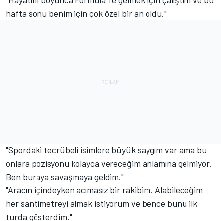
"Hayatım boyunca Formula 1'e gelmek için çalıştım ve bu
hafta sonu benim için çok özel bir an oldu."
"Spordaki tecrübeli isimlere büyük saygım var ama bu
onlara pozisyonu kolayca vereceğim anlamına gelmiyor.
Ben buraya savaşmaya geldim."
"Aracın içindeyken acımasız bir rakibim. Alabileceğim
her santimetreyi almak istiyorum ve bence bunu ilk
turda gösterdim."