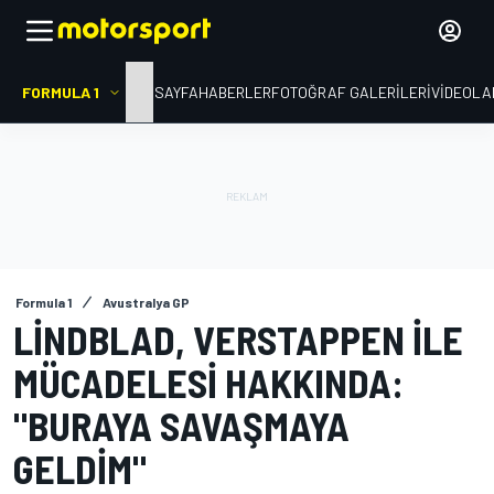
FORMULA 1
ANA SAYFA
HABERLER
FOTOĞRAF GALERILERI
VIDEOLA
Formula 1
Avustralya GP
LINDBLAD, VERSTAPPEN ILE
MÜCADELESI HAKKINDA:
"BURAYA SAVAŞMAYA
GELDIM"