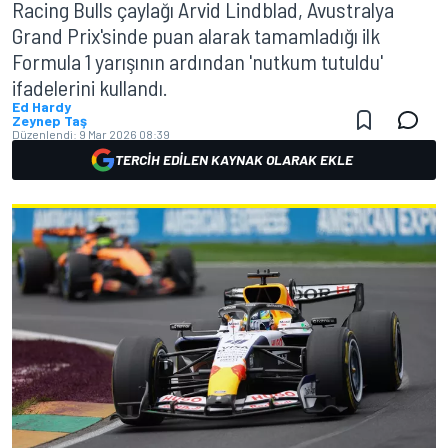
Racing Bulls çaylağı Arvid Lindblad, Avustralya
Grand Prix'sinde puan alarak tamamladığı ilk
Formula 1 yarışının ardından 'nutkum tutuldu'
ifadelerini kullandı.
Ed Hardy
Zeynep Taş
Düzenlendi:
9 Mar 2026 08:39
TERCIH EDILEN KAYNAK OLARAK EKLE