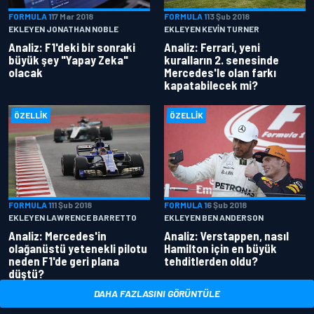
FORMULA 1
17 Mar 2018
FORMULA 1
13 Şub 2018
EKLEYEN JONATHAN NOBLE
EKLEYEN KEVIN TURNER
Analiz: F1'deki bir sonraki
Analiz: Ferrari, yeni
büyük şey "Yapay Zeka"
kuralların 2. senesinde
olacak
Mercedes'le olan farkı
kapatabilecek mi?
ÖZELLIK
ÖZELLIK
FORMULA 1
11 Şub 2018
FORMULA 1
6 Şub 2018
EKLEYEN LAWRENCE BARRETTO
EKLEYEN BEN ANDERSON
Analiz: Mercedes'in
Analiz: Verstappen, nasıl
olağanüstü yetenekli pilotu
Hamilton için en büyük
neden F1'de geri plana
tehditlerden oldu?
düştü?
DAHA FAZLASINI GÖRÜNTÜLE