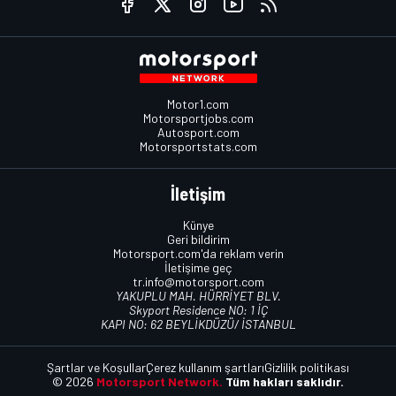
Motor1.com
Motorsportjobs.com
Autosport.com
Motorsportstats.com
İletişim
Künye
Geri bildirim
Motorsport.com'da reklam verin
İletişime geç
tr.info@motorsport.com
YAKUPLU MAH. HÜRRİYET BLV.
Skyport Residence NO: 1 İÇ
KAPI NO: 62 BEYLİKDÜZÜ/ İSTANBUL
Şartlar ve Koşullar
Çerez kullanım şartları
Gizlilik politikası
© 2026
Motorsport Network.
Tüm hakları saklıdır.