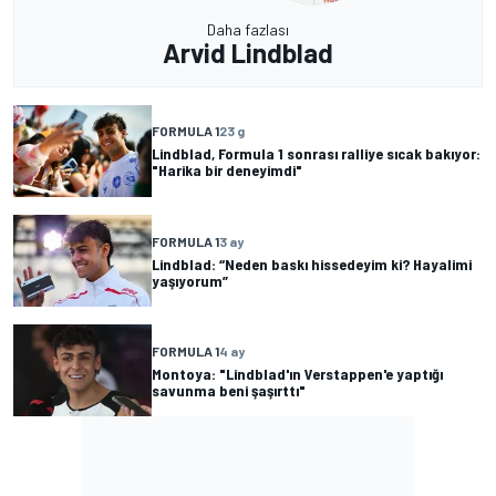
Daha fazlası
Arvid Lindblad
FORMULA 1
23 g
Lindblad, Formula 1 sonrası ralliye sıcak bakıyor:
"Harika bir deneyimdi"
FORMULA 1
3 ay
Lindblad: “Neden baskı hissedeyim ki? Hayalimi
yaşıyorum”
FORMULA 1
4 ay
Montoya: "Lindblad'ın Verstappen'e yaptığı
savunma beni şaşırttı"