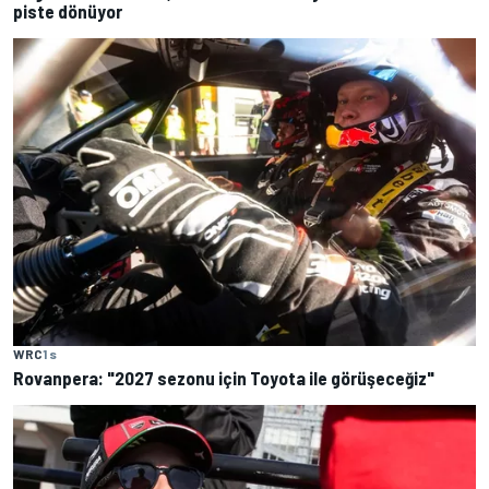
piste dönüyor
WRC
1 s
Rovanpera: "2027 sezonu için Toyota ile görüşeceğiz"