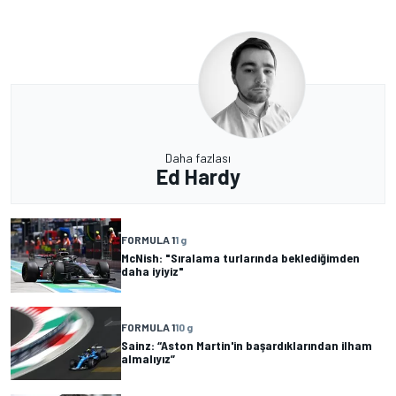
Daha fazlası
Ed Hardy
FORMULA 1
1 g
McNish: "Sıralama turlarında beklediğimden
daha iyiyiz"
FORMULA 1
10 g
Sainz: “Aston Martin'in başardıklarından ilham
almalıyız”