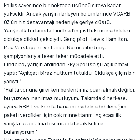
kalkış sayesinde bir noktada üçüncü sıraya kadar
yükseldi. Ancak yarışın ilerleyen bölümlerinde VCARB
03'ün hız dezavantajı nedeniyle geriye düştü.
Yarışın ilk turlarında Lindblad'ın pistteki mücadeleleri
oldukça dikkat çekiciydi. Genç pilot,
Lewis Hamilton
,
Max Verstappen
ve
Lando Norris
gibi dünya
şampiyonlarıyla teker teker mücadele etti.
Lindblad, yarışın ardından Sky Sports’a şu açıklamayı
yaptı: "Açıkçası biraz nutkum tutuldu. Oldukça çılgın bir
yarıştı."
"Hafta sonuna girerken beklentimiz puan almak değildi,
bu yüzden inanılmaz mutluyum. Takımdaki herkese,
ayrıca RBPT ve Ford'a bana mücadele edebileceğim
paketi verdikleri için çok minnettarım. Açıkçası ilk
yarışta puan alma hissini anlatacak kelime
bulamıyorum."