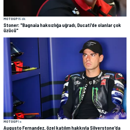
MOTOGP
15 dk
Stoner: "Bagnaia haksızlığa uğradı, Ducati'de olanlar çok
üzücü"
MOTOGP
1 s
Augusto Fernandez, özel katılım hakkıyla Silverstone'da