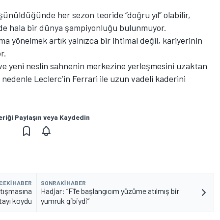
üşünüldüğünde her sezon teoride “doğru yıl” olabilir,
nde hala bir dünya şampiyonluğu bulunmuyor.
a yönelmek artık yalnızca bir ihtimal değil, kariyerinin
r.
ma ve yeni neslin sahnenin merkezine yerleşmesini uzaktan
 nedenle Leclerc’in Ferrari ile uzun vadeli kaderini
eriği Paylaşın veya Kaydedin
CEKI HABER
SONRAKI HABER
rtışmasına
Hadjar: “F1’e başlangıcım yüzüme atılmış bir
tayı koydu
yumruk gibiydi”