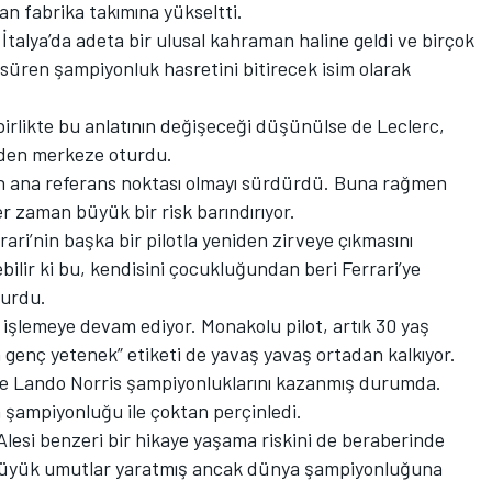
an fabrika takımına yükseltti.
İtalya’da adeta bir ulusal kahraman haline geldi ve birçok
süren şampiyonluk hasretini bitirecek isim olarak
birlikte bu anlatının değişeceği düşünülse de Leclerc,
iden merkeze oturdu.
nin ana referans noktası olmayı sürdürdü. Buna rağmen
her zaman büyük bir risk barındırıyor.
ari’nin başka bir pilotla yeniden zirveye çıkmasını
ilir ki bu, kendisini çocukluğundan beri Ferrari’ye
lurdu.
işlemeye devam ediyor. Monakolu pilot, artık 30 yaş
n genç yetenek” etiketi de yavaş yavaş ortadan kalkıyor.
e Lando Norris şampiyonluklarını kazanmış durumda.
 şampiyonluğu ile çoktan perçinledi.
Alesi benzeri bir hikaye yaşama riskini de beraberinde
ile büyük umutlar yaratmış ancak dünya şampiyonluğuna