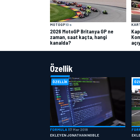
MOTOGP
10 s
KAR
2026 MotoGP Britanya GP ne
Kap
zaman, saat kaçta, hangi
Kom
kanalda?
açı
Özellik
ÖZELLIK
ÖZ
FORMULA 1
17 Mar 2018
FOR
EKLEYEN JONATHAN NOBLE
EKL