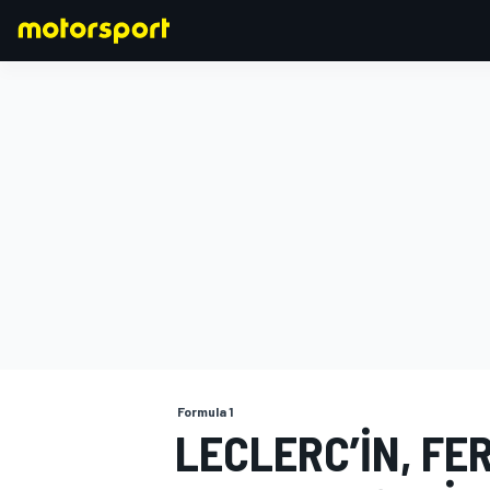
FORMULA 1
Formula 1
LECLERC’IN, FE