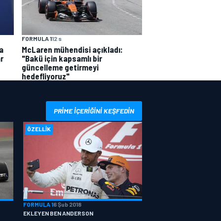
FORMULA 1
12 s
a
McLaren mühendisi açıkladı:
r
"Bakü için kapsamlı bir
güncelleme getirmeyi
hedefliyoruz"
PRIME IÇERIĞINI KEŞFEDIN
ÖZELLIK
FORMULA 1
6 Şub 2018
EKLEYEN BEN ANDERSON