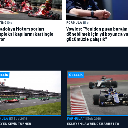
TING
10 s
FORMULA 1
11 s
adokya Motorsporları
Vowles: “Yeniden puan barajın
pleksi kapılarını kartingle
dönebilmek için yıl boyunca va
yor
gücümüzle çalıştık"
ELLIK
ÖZELLIK
MULA 1
13 Şub 2018
FORMULA 1
11 Şub 2018
EYEN KEVIN TURNER
EKLEYEN LAWRENCE BARRETTO