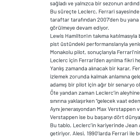
sağladı ve yalnızca bir sezonun ardınd
Bu süreçte Leclerc, Ferrari sayesinde 
taraftar tarafından 2007’den bu yana 
görülmeye devam ediyor.
TÜRK SPORCULAR
Lewis Hamilton’ın takıma katılmasıyla 
pist üstündeki performanslarıyla yen
Monakolu pilot, sonuçlarıyla Ferrari’
Leclerc için Ferrari’den ayrılma fikri 
Yanlış zamanda alınacak bir karar, Ferr
izlemek zorunda kalmak anlamına geleb
adamış bir pilot için ağır bir senaryo o
Öte yandan zaman Leclerc’in aleyhine 
sınırına yaklaşırken “gelecek vaat ede
Aynı jenerasyondan Max Verstappen v
Verstappen ise bu başarıyı dört dünya
Bu tablo, Leclerc’in kariyerinde Jean 
getiriyor. Alesi, 1990’larda Ferrari 