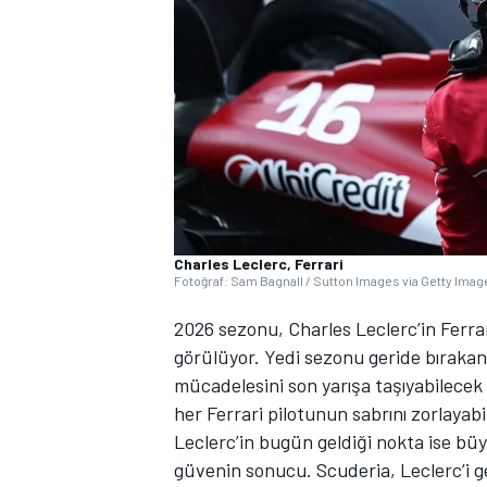
WRC
Charles Leclerc, Ferrari
Fotoğraf: Sam Bagnall / Sutton Images via Getty Imag
2026 sezonu, Charles Leclerc’in Ferrar
görülüyor. Yedi sezonu geride bıraka
mücadelesini son yarışa taşıyabilecek 
her Ferrari pilotunun sabrını zorlayabi
Leclerc’in bugün geldiği nokta ise bü
güvenin sonucu. Scuderia, Leclerc’i g