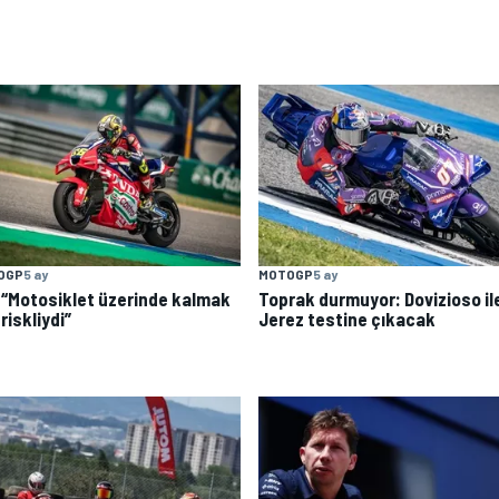
OGP
5 ay
MOTOGP
5 ay
: “Motosiklet üzerinde kalmak
Toprak durmuyor: Dovizioso il
 riskliydi”
Jerez testine çıkacak