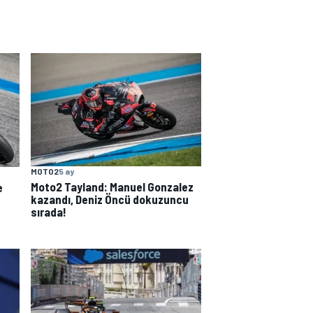
MOTO2
5 ay
Moto2 Tayland: Manuel Gonzalez
e
kazandı, Deniz Öncü dokuzuncu
sırada!