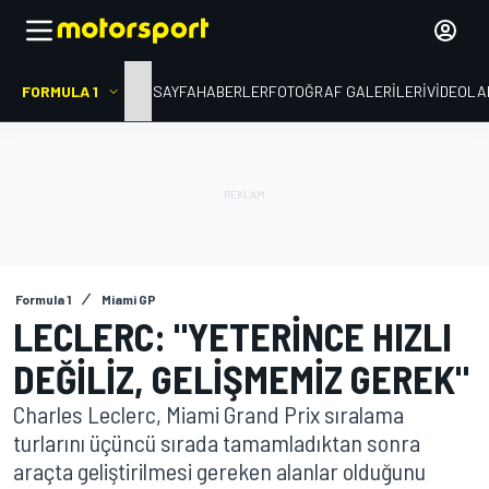
FORMULA 1
ANA SAYFA
HABERLER
FOTOĞRAF GALERILERI
VIDEOLA
Formula 1
Miami GP
LECLERC: "YETERINCE HIZLI
DEĞILIZ, GELIŞMEMIZ GEREK"
Charles Leclerc, Miami Grand Prix sıralama
turlarını üçüncü sırada tamamladıktan sonra
araçta geliştirilmesi gereken alanlar olduğunu