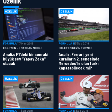
Özellik
ÖZELLIK
ÖZELLIK
FORMULA 1
17 Mar 2018
FORMULA 1
13 Şub 2018
EKLEYEN JONATHAN NOBLE
EKLEYEN KEVIN TURNER
Analiz: F1'deki bir sonraki
Analiz: Ferrari, yeni
büyük şey "Yapay Zeka"
kuralların 2. senesinde
olacak
Mercedes'le olan farkı
kapatabilecek mi?
ÖZELLIK
ÖZELLIK
FORMULA 1
11 Şub 2018
FORMULA 1
6 Şub 2018