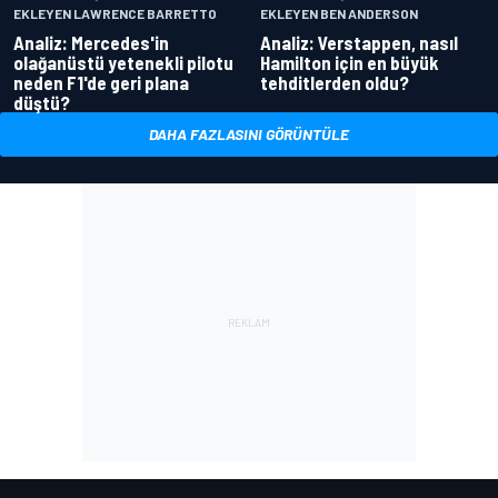
EKLEYEN LAWRENCE BARRETTO
EKLEYEN BEN ANDERSON
Analiz: Mercedes'in
Analiz: Verstappen, nasıl
olağanüstü yetenekli pilotu
Hamilton için en büyük
neden F1'de geri plana
tehditlerden oldu?
düştü?
DAHA FAZLASINI GÖRÜNTÜLE