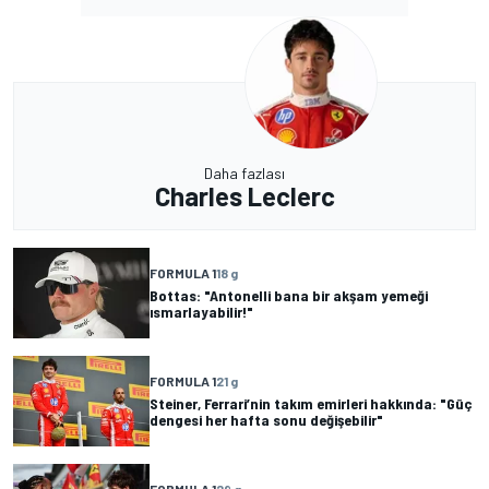
Daha fazlası
Charles Leclerc
FORMULA 1
18 g
Bottas: "Antonelli bana bir akşam yemeği
ısmarlayabilir!"
FORMULA 1
21 g
Steiner, Ferrari’nin takım emirleri hakkında: "Güç
dengesi her hafta sonu değişebilir"