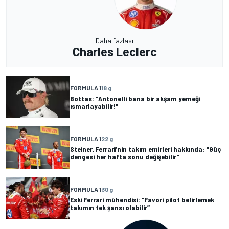
Daha fazlası
Charles Leclerc
FORMULA 1
18 g
Bottas: "Antonelli bana bir akşam yemeği
ısmarlayabilir!"
FORMULA 1
22 g
Steiner, Ferrari’nin takım emirleri hakkında: "Güç
dengesi her hafta sonu değişebilir"
FORMULA 1
30 g
Eski Ferrari mühendisi: "Favori pilot belirlemek
takımın tek şansı olabilir”