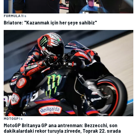
FORMULA 1
1 s
Briatore: "Kazanmak için her şeye sahibiz"
MOTOGP
1 s
MotoGP Britanya GP ana antrenman: Bezzecchi, son
dakikalardaki rekor turuyla zirvede, Toprak 22. sırada