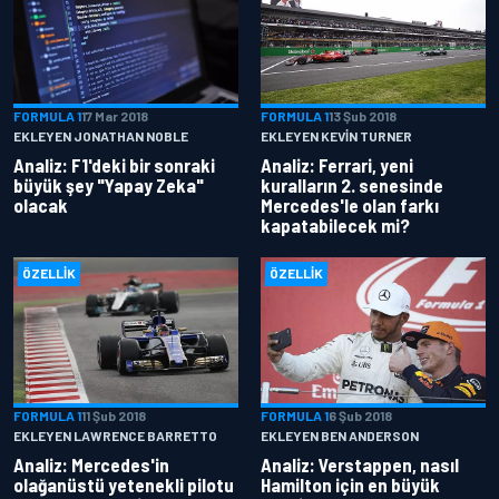
FORMULA 1
17 Mar 2018
FORMULA 1
13 Şub 2018
EKLEYEN JONATHAN NOBLE
EKLEYEN KEVIN TURNER
Analiz: F1'deki bir sonraki
Analiz: Ferrari, yeni
büyük şey "Yapay Zeka"
kuralların 2. senesinde
olacak
Mercedes'le olan farkı
kapatabilecek mi?
ÖZELLIK
ÖZELLIK
FORMULA 1
11 Şub 2018
FORMULA 1
6 Şub 2018
EKLEYEN LAWRENCE BARRETTO
EKLEYEN BEN ANDERSON
Analiz: Mercedes'in
Analiz: Verstappen, nasıl
olağanüstü yetenekli pilotu
Hamilton için en büyük