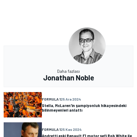
Daha fazlası
Jonathan Noble
FORMULA 1
25 Ara 2024
Stella, McLaren'in şampiyonluk hikayesindeki
bilinmeyenleri anlattı
FORMULA 1
25 Kas 2024
Andretti eski Renault F1 motor şefi Rob White ile