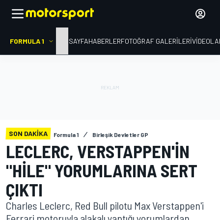
FORMULA 1
ANA SAYFA
HABERLER
FOTOĞRAF GALERILERI
VIDEOLA
SON DAKIKA
Formula 1
Birleşik Devletler GP
LECLERC, VERSTAPPEN'IN
"HILE" YORUMLARINA SERT
ÇIKTI
Charles Leclerc, Red Bull pilotu Max Verstappen'i
Ferrari motoruyla alakalı yaptığı yorumlardan