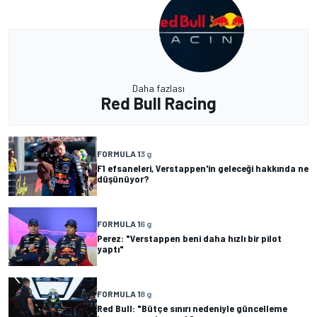
Daha fazlası
Red Bull Racing
FORMULA 1
3 g
F1 efsaneleri, Verstappen'in geleceği hakkında ne
düşünüyor?
FORMULA 1
6 g
Perez: "Verstappen beni daha hızlı bir pilot
yaptı"
FORMULA 1
8 g
Red Bull: "Bütçe sınırı nedeniyle güncelleme