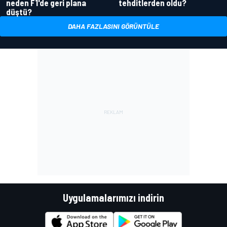
neden F1'de geri plana
tehditlerden oldu?
düştü?
DAHA FAZLASINI GÖRÜNTÜLE
Uygulamalarımızı indirin