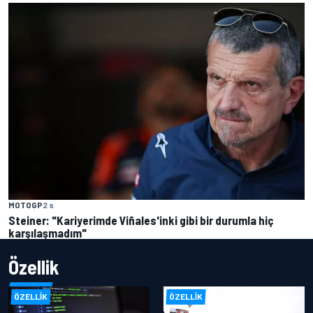
MOTOGP
2 s
Steiner: "Kariyerimde Viñales'inki gibi bir durumla hiç
karşılaşmadım"
Özellik
ÖZELLIK
ÖZELLIK