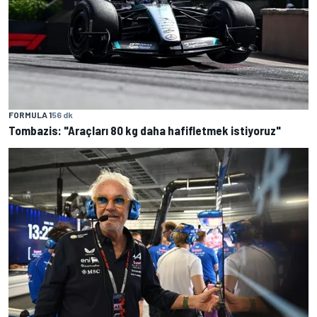
FORMULA 1
56 dk
Tombazis: "Araçları 80 kg daha hafifletmek istiyoruz"