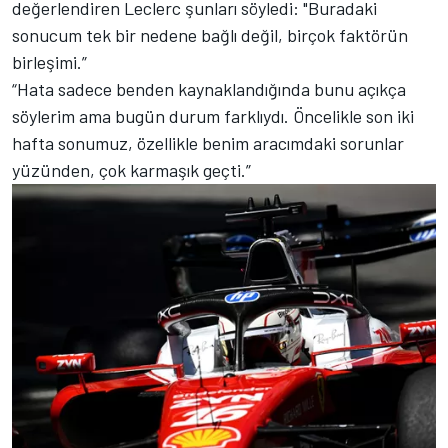
değerlendiren Leclerc şunları söyledi: "Buradaki
sonucum tek bir nedene bağlı değil, birçok faktörün
birleşimi.”
“Hata sadece benden kaynaklandığında bunu açıkça
söylerim ama bugün durum farklıydı. Öncelikle son iki
hafta sonumuz, özellikle benim aracımdaki sorunlar
yüzünden, çok karmaşık geçti.”