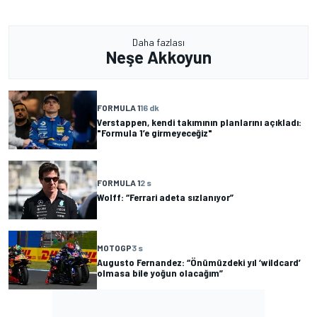
Daha fazlası
Neşe Akkoyun
FORMULA 1
16 dk
Verstappen, kendi takımının planlarını açıkladı:
"Formula 1’e girmeyeceğiz"
FORMULA 1
2 s
Wolff: “Ferrari adeta sızlanıyor”
MOTOGP
3 s
Augusto Fernandez: “Önümüzdeki yıl ‘wildcard’
olmasa bile yoğun olacağım”