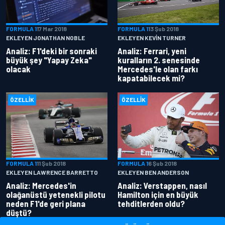
FORMULA 1
17 Mar 2018
FORMULA 1
13 Şub 2018
EKLEYEN JONATHAN NOBLE
EKLEYEN KEVIN TURNER
Analiz: F1'deki bir sonraki
Analiz: Ferrari, yeni
büyük şey "Yapay Zeka"
kuralların 2. senesinde
olacak
Mercedes'le olan farkı
kapatabilecek mi?
ÖZELLIK
ÖZELLIK
FORMULA 1
11 Şub 2018
FORMULA 1
6 Şub 2018
EKLEYEN LAWRENCE BARRETTO
EKLEYEN BEN ANDERSON
Analiz: Mercedes'in
Analiz: Verstappen, nasıl
olağanüstü yetenekli pilotu
Hamilton için en büyük
neden F1'de geri plana
tehditlerden oldu?
düştü?