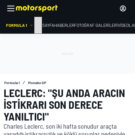
FORMULA 1
ANA SAYFA
HABERLER
FOTOĞRAF GALERILERI
VIDEOLA
Formula 1
Monako GP
LECLERC: "ŞU ANDA ARACIN
ISTIKRARI SON DERECE
YANILTICI"
Charles Leclerc, son iki hafta sonudur araçta
yaşadığı istikrarsızlık ve köklü sorunlar nedeniyle