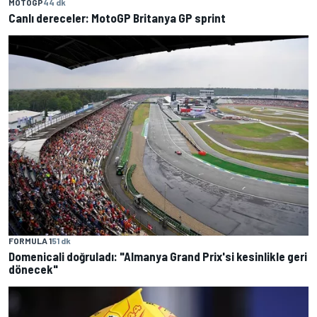
MOTOGP
44 dk
Canlı dereceler: MotoGP Britanya GP sprint
FORMULA 1
51 dk
Domenicali doğruladı: "Almanya Grand Prix'si kesinlikle geri
dönecek"