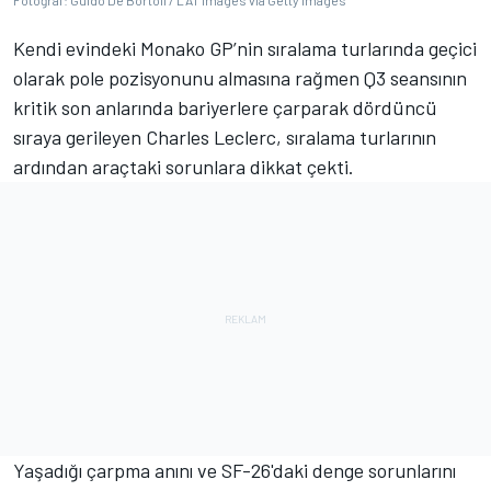
Fotoğraf: Guido De Bortoli / LAT Images via Getty Images
Kendi evindeki Monako GP’nin sıralama turlarında geçici
olarak pole pozisyonunu almasına rağmen Q3 seansının
kritik son anlarında bariyerlere çarparak dördüncü
sıraya gerileyen Charles Leclerc, sıralama turlarının
ardından araçtaki sorunlara dikkat çekti.
Yaşadığı çarpma anını ve SF-26'daki denge sorunlarını