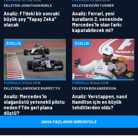
EKLEYEN JONATHAN NOBLE
EKLEYEN KEVIN TURNER
Analiz: F1'deki bir sonraki
Analiz: Ferrari, yeni
büyük şey "Yapay Zeka"
kuralların 2. senesinde
olacak
Mercedes'le olan farkı
kapatabilecek mi?
ÖZELLIK
ÖZELLIK
FORMULA 1
11 Şub 2018
FORMULA 1
6 Şub 2018
EKLEYEN LAWRENCE BARRETTO
EKLEYEN BEN ANDERSON
Analiz: Mercedes'in
Analiz: Verstappen, nasıl
olağanüstü yetenekli pilotu
Hamilton için en büyük
neden F1'de geri plana
tehditlerden oldu?
düştü?
DAHA FAZLASINI GÖRÜNTÜLE