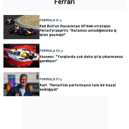
Ferrari
FORMULA 1
9 g
Red Bull’un Macaristan GP’deki stratejisi
Ferrari’yi şaşırttı: “Hatamızı anladığımızda iş
işten geçmişti”
FORMULA 1
10 g
Vasseur: "Yarışlarda çok daha iyi iş çıkarmamız
gerekiyor”
FORMULA 1
11 g
Ralf: “Ferrari’nin performansı tam bir hayal
kırıklığıydı”