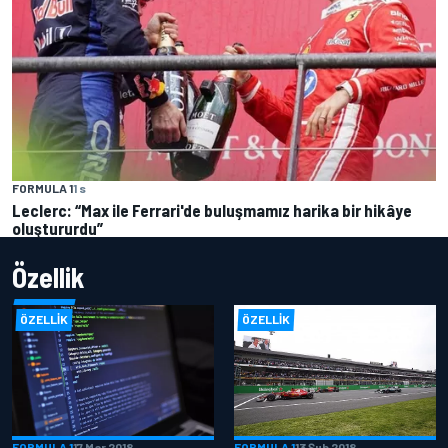
FORMULA 1
1 s
Leclerc: “Max ile Ferrari'de buluşmamız harika bir hikâye
oluştururdu”
Özellik
ÖZELLIK
ÖZELLIK
FORMULA 1
17 Mar 2018
FORMULA 1
13 Şub 2018