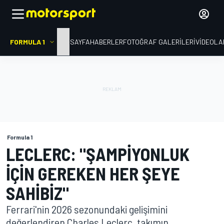
FORMULA 1
ANA SAYFA
HABERLER
FOTOĞRAF GALERILERI
VIDEOLA
Formula 1
LECLERC: "ŞAMPIYONLUK
IÇIN GEREKEN HER ŞEYE
SAHIBIZ"
Ferrari'nin 2026 sezonundaki gelişimini
değerlendiren Charles Leclerc, takımın