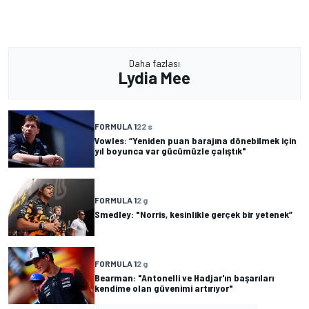
Daha fazlası
Lydia Mee
FORMULA 1
22 s
Vowles: “Yeniden puan barajına dönebilmek için
yıl boyunca var gücümüzle çalıştık"
FORMULA 1
2 g
Smedley: "Norris, kesinlikle gerçek bir yetenek”
FORMULA 1
2 g
Bearman: "Antonelli ve Hadjar'ın başarıları
kendime olan güvenimi artırıyor"