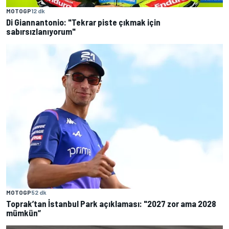
MOTOGP
12 dk
Di Giannantonio: "Tekrar piste çıkmak için
sabırsızlanıyorum"
MOTOGP
52 dk
Toprak’tan İstanbul Park açıklaması: "2027 zor ama 2028
mümkün”