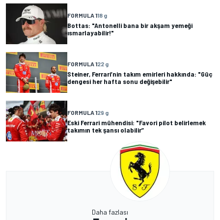
FORMULA 1
18 g
Bottas: "Antonelli bana bir akşam yemeği
ısmarlayabilir!"
FORMULA 1
22 g
Steiner, Ferrari’nin takım emirleri hakkında: "Güç
dengesi her hafta sonu değişebilir"
FORMULA 1
29 g
Eski Ferrari mühendisi: "Favori pilot belirlemek
takımın tek şansı olabilir”
Daha fazlası