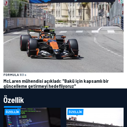
FORMULA 1
13 s
McLaren mühendisi açıkladı: "Bakü için kapsamlı bir
güncelleme getirmeyi hedefliyoruz"
Özellik
ÖZELLIK
ÖZELLIK