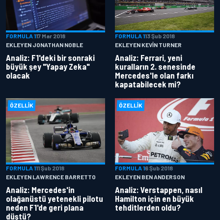
FORMULA 1
17 Mar 2018
FORMULA 1
13 Şub 2018
EKLEYEN JONATHAN NOBLE
EKLEYEN KEVIN TURNER
Analiz: F1'deki bir sonraki
Analiz: Ferrari, yeni
büyük şey "Yapay Zeka"
kuralların 2. senesinde
olacak
Mercedes'le olan farkı
kapatabilecek mi?
ÖZELLIK
ÖZELLIK
FORMULA 1
11 Şub 2018
FORMULA 1
6 Şub 2018
EKLEYEN LAWRENCE BARRETTO
EKLEYEN BEN ANDERSON
Analiz: Mercedes'in
Analiz: Verstappen, nasıl
olağanüstü yetenekli pilotu
Hamilton için en büyük
neden F1'de geri plana
tehditlerden oldu?
düştü?