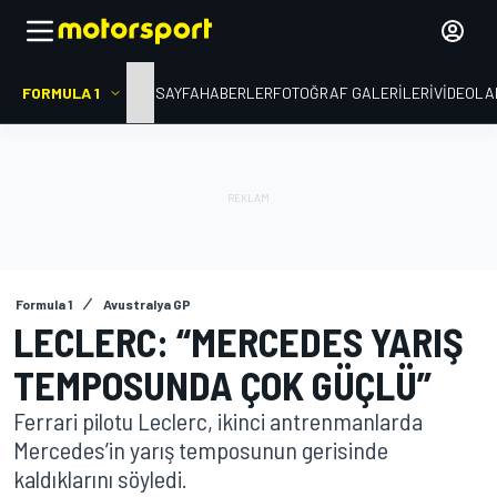
FORMULA 1
ANA SAYFA
HABERLER
FOTOĞRAF GALERILERI
VIDEOLA
Formula 1
Avustralya GP
LECLERC: “MERCEDES YARIŞ
TEMPOSUNDA ÇOK GÜÇLÜ”
Ferrari pilotu Leclerc, ikinci antrenmanlarda
Mercedes’in yarış temposunun gerisinde
kaldıklarını söyledi.