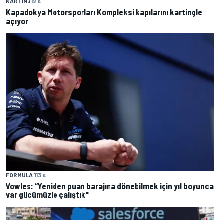
KARTING
12 s
Kapadokya Motorsporları Kompleksi kapılarını kartingle
açıyor
FORMULA 1
13 s
Vowles: “Yeniden puan barajına dönebilmek için yıl boyunca
var gücümüzle çalıştık"