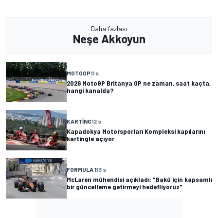
Daha fazlası
Neşe Akkoyun
MOTOGP
11 s
2026 MotoGP Britanya GP ne zaman, saat kaçta,
hangi kanalda?
KARTING
12 s
Kapadokya Motorsporları Kompleksi kapılarını
kartingle açıyor
FORMULA 1
13 s
McLaren mühendisi açıkladı: "Bakü için kapsamlı
bir güncelleme getirmeyi hedefliyoruz"