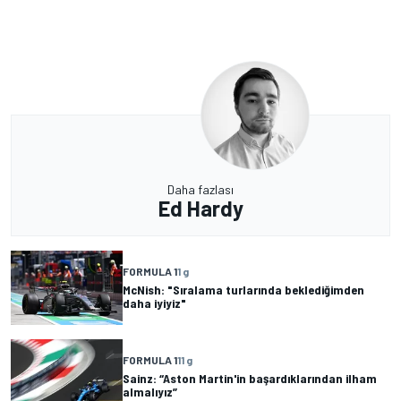
Daha fazlası
Ed Hardy
FORMULA 1
1 g
McNish: "Sıralama turlarında beklediğimden
daha iyiyiz"
FORMULA 1
11 g
Sainz: “Aston Martin'in başardıklarından ilham
almalıyız”