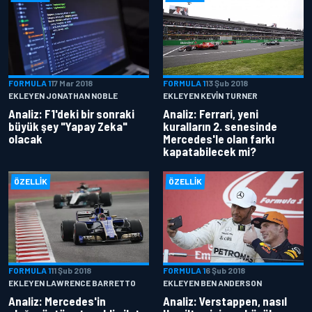
FORMULA 1
17 Mar 2018
FORMULA 1
13 Şub 2018
EKLEYEN JONATHAN NOBLE
EKLEYEN KEVIN TURNER
Analiz: F1'deki bir sonraki
Analiz: Ferrari, yeni
büyük şey "Yapay Zeka"
kuralların 2. senesinde
olacak
Mercedes'le olan farkı
kapatabilecek mi?
ÖZELLIK
ÖZELLIK
FORMULA 1
11 Şub 2018
FORMULA 1
6 Şub 2018
EKLEYEN LAWRENCE BARRETTO
EKLEYEN BEN ANDERSON
Analiz: Mercedes'in
Analiz: Verstappen, nasıl