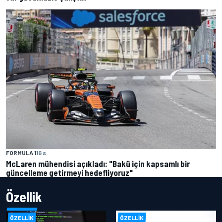
FORMULA 1
16 s
McLaren mühendisi açıkladı: "Bakü için kapsamlı bir
güncelleme getirmeyi hedefliyoruz"
Özellik
ÖZELLIK
ÖZELLIK