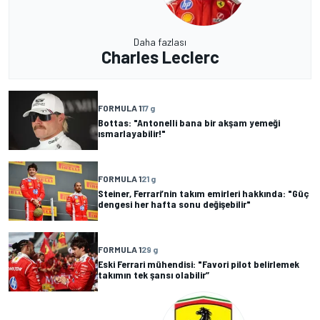
Daha fazlası
Charles Leclerc
FORMULA 1
17 g
Bottas: "Antonelli bana bir akşam yemeği
ısmarlayabilir!"
FORMULA 1
21 g
Steiner, Ferrari’nin takım emirleri hakkında: "Güç
dengesi her hafta sonu değişebilir"
FORMULA 1
29 g
Eski Ferrari mühendisi: "Favori pilot belirlemek
takımın tek şansı olabilir”