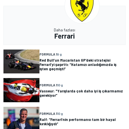
Daha fazlası
Ferrari
FORMULA 1
9 g
Red Bull’un Macaristan GP’deki stratejisi
Ferrari’yi şaşırttı: “Hatamızı anladığımızda iş
işten geçmişti”
FORMULA 1
10 g
Vasseur: "Yarışlarda çok daha iyi iş çıkarmamız
gerekiyor”
FORMULA 1
10 g
Ralf: “Ferrari’nin performansı tam bir hayal
kırıklığıydı”