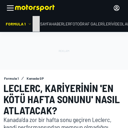
FORMULA 1
ANA SAYFA
HABERLER
FOTOĞRAF GALERILERI
VIDEOLA
Formula 1
Kanada GP
LECLERC, KARIYERININ 'EN
KÖTÜ HAFTA SONUNU' NASIL
ATLATACAK?
Kanada’da zor bir hafta sonu geçiren Leclerc,
kendi performansından memnun olmadığını