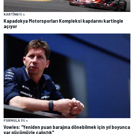
KARTING
15 s
Kapadokya Motorsporları Kompleksi kapılarını kartingle
açıyor
FORMULA 1
15 s
Vowles: “Yeniden puan barajına dönebilmek için yıl boyunca
var gücümüzle çalıştık"