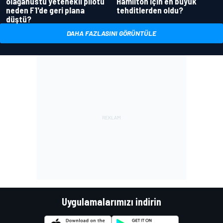
olağanüstü yetenekli pilotu
Hamilton için en büyük
neden F1'de geri plana
tehditlerden oldu?
düştü?
DAHA FAZLASINI GÖRÜNTÜLE
Uygulamalarımızı indirin