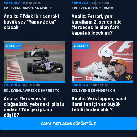
FORMULA 1
17 Mar 2018
FORMULA 1
13 Şub 2018
EKLEYEN JONATHAN NOBLE
EKLEYEN KEVIN TURNER
Analiz: F1'deki bir sonraki
Analiz: Ferrari, yeni
büyük şey "Yapay Zeka"
kuralların 2. senesinde
olacak
Mercedes'le olan farkı
kapatabilecek mi?
ÖZELLIK
ÖZELLIK
FORMULA 1
11 Şub 2018
FORMULA 1
6 Şub 2018
EKLEYEN LAWRENCE BARRETTO
EKLEYEN BEN ANDERSON
Analiz: Mercedes'in
Analiz: Verstappen, nasıl
olağanüstü yetenekli pilotu
Hamilton için en büyük
neden F1'de geri plana
tehditlerden oldu?
düştü?
DAHA FAZLASINI GÖRÜNTÜLE