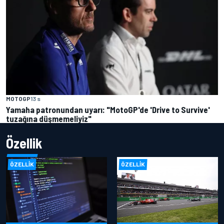
MOTOGP
13 s
Yamaha patronundan uyarı: "MotoGP'de 'Drive to Survive'
tuzağına düşmemeliyiz"
Özellik
ÖZELLIK
ÖZELLIK