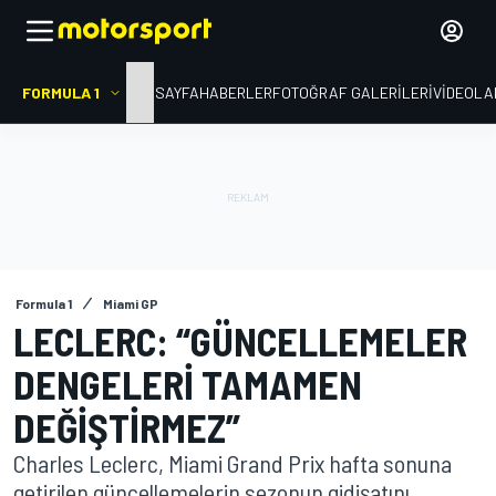
FORMULA 1
ANA SAYFA
HABERLER
FOTOĞRAF GALERILERI
VIDEOLA
Formula 1
Miami GP
LECLERC: “GÜNCELLEMELER
DENGELERI TAMAMEN
DEĞIŞTIRMEZ”
Charles Leclerc, Miami Grand Prix hafta sonuna
getirilen güncellemelerin sezonun gidişatını