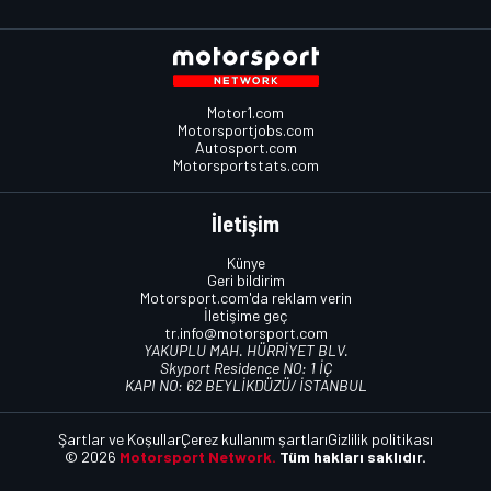
Motor1.com
Motorsportjobs.com
Autosport.com
Motorsportstats.com
İletişim
Künye
Geri bildirim
Motorsport.com'da reklam verin
İletişime geç
tr.info@motorsport.com
YAKUPLU MAH. HÜRRİYET BLV.
Skyport Residence NO: 1 İÇ
KAPI NO: 62 BEYLİKDÜZÜ/ İSTANBUL
Şartlar ve Koşullar
Çerez kullanım şartları
Gizlilik politikası
© 2026
Motorsport Network.
Tüm hakları saklıdır.