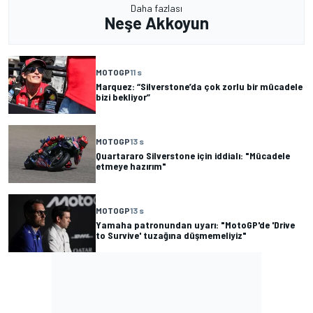
Daha fazlası
Neşe Akkoyun
MOTOGP
11 s
Marquez: “Silverstone’da çok zorlu bir mücadele
bizi bekliyor”
MOTOGP
13 s
Quartararo Silverstone için iddialı: "Mücadele
etmeye hazırım"
MOTOGP
13 s
Yamaha patronundan uyarı: "MotoGP'de 'Drive
to Survive' tuzağına düşmemeliyiz"