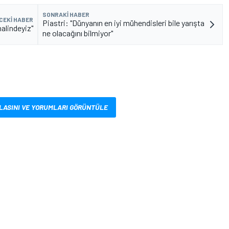
SONRAKI HABER
CEKI HABER
Piastri: "Dünyanın en iyi mühendisleri bile yarışta
halindeyiz"
ne olacağını bilmiyor"
LASINI VE YORUMLARI GÖRÜNTÜLE