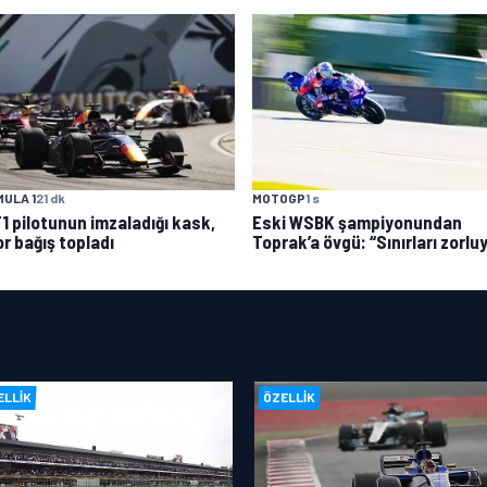
ULA 1
21 dk
MOTOGP
1 s
F1 pilotunun imzaladığı kask,
Eski WSBK şampiyonundan
r bağış topladı
Toprak’a övgü: “Sınırları zorlu
ELLIK
ÖZELLIK