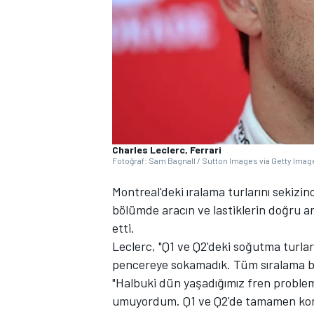
WRC
Charles Leclerc, Ferrari
Fotoğraf: Sam Bagnall / Sutton Images via Getty Imag
Montreal'deki ıralama turlarını sekizin
bölümde aracın ve lastiklerin doğru a
etti.
Leclerc, "Q1 ve Q2'deki soğutma turlar
pencereye sokamadık. Tüm sıralama b
"Halbuki dün yaşadığımız fren problem
umuyordum. Q1 ve Q2'de tamamen kont