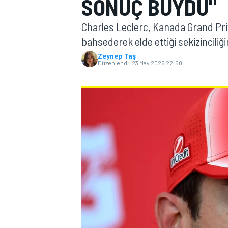
SONUÇ BUYDU"
MOTOGP
Charles Leclerc, Kanada Grand Prix
bahsederek elde ettiği sekizinciliğin
Zeynep Taş
Düzenlendi:
23 May 2026 22:50
WORLD SUPERBIKE