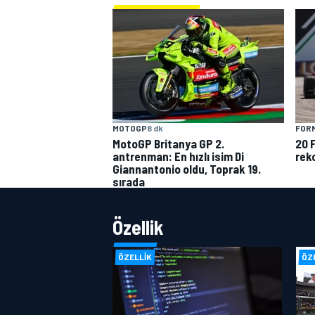
MOTOGP
8 dk
FORM
MotoGP Britanya GP 2.
20 
antrenman: En hızlı isim Di
reko
Giannantonio oldu, Toprak 19.
sırada
Özellik
ÖZELLIK
ÖZ