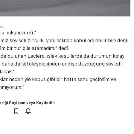
es
ma imkanı verdi."
iz şey sekizincilik, yani aslında kabul edilebilir bile değil.
m bir tur bile atamadım." dedi.
mede bulunan Leclerc, ıslak koşullarda da durumun kolay
n daha da kötüleşmesinden endişe duyduğunu söyledi.
lacak."
klar nedeniyle kabus gibi bir hafta sonu geçirdim ve
anmıyorum."
eriği Paylaşın veya Kaydedin