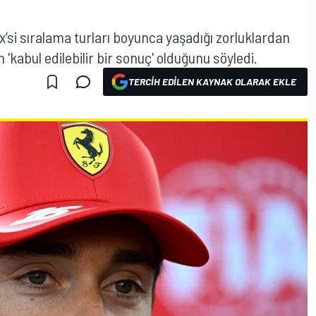
’si sıralama turları boyunca yaşadığı zorluklardan
 'kabul edilebilir bir sonuç' olduğunu söyledi.
TERCIH EDILEN KAYNAK OLARAK EKLE