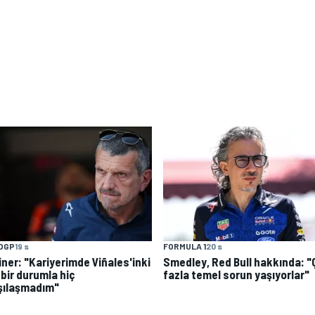
OGP
19 s
FORMULA 1
20 s
iner: "Kariyerimde Viñales'inki
Smedley, Red Bull hakkında: 
 bir durumla hiç
fazla temel sorun yaşıyorlar"
şılaşmadım"