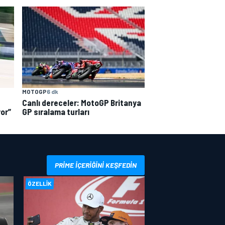
MOTOGP
6 dk
Canlı dereceler: MotoGP Britanya
GP sıralama turları
yor”
PRIME IÇERIĞINI KEŞFEDIN
ÖZELLIK