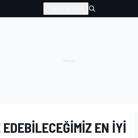
TÜM SERILER
 EDEBILECEĞIMIZ EN IYI