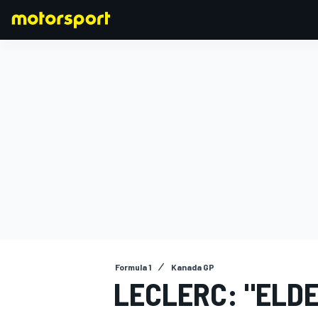
FORMULA 1
Formula 1
Kanada GP
LECLERC: "ELDE