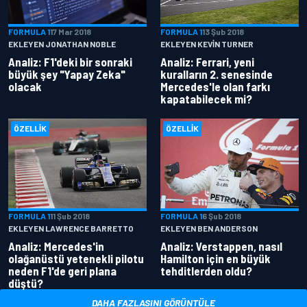
FORMULA 1
17 Mar 2018
FORMULA 1
13 Şub 2018
EKLEYEN JONATHAN NOBLE
EKLEYEN KEVIN TURNER
Analiz: F1'deki bir sonraki
Analiz: Ferrari, yeni
büyük şey "Yapay Zeka"
kuralların 2. senesinde
olacak
Mercedes'le olan farkı
kapatabilecek mi?
ÖZELLIK
ÖZELLIK
FORMULA 1
11 Şub 2018
FORMULA 1
6 Şub 2018
EKLEYEN LAWRENCE BARRETTO
EKLEYEN BEN ANDERSON
Analiz: Mercedes'in
Analiz: Verstappen, nasıl
olağanüstü yetenekli pilotu
Hamilton için en büyük
neden F1'de geri plana
tehditlerden oldu?
düştü?
DAHA FAZLASINI GÖRÜNTÜLE