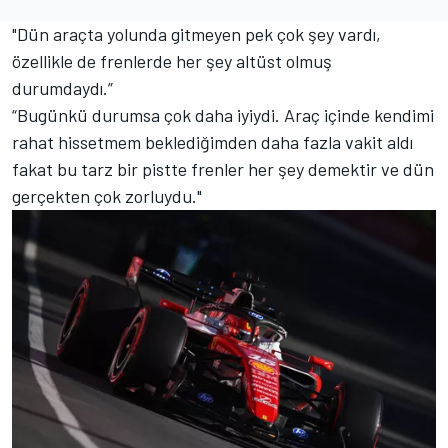
"Dün araçta yolunda gitmeyen pek çok şey vardı,
özellikle de frenlerde her şey altüst olmuş
durumdaydı.”
“Bugünkü durumsa çok daha iyiydi. Araç içinde kendimi
rahat hissetmem beklediğimden daha fazla vakit aldı
fakat bu tarz bir pistte frenler her şey demektir ve dün
gerçekten çok zorluydu."