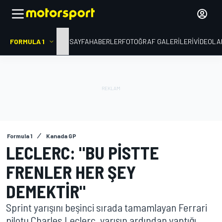
FORMULA 1
ANA SAYFA
HABERLER
FOTOĞRAF GALERILERI
VIDEOLA
Formula 1
Kanada GP
LECLERC: "BU PISTTE
FRENLER HER ŞEY
DEMEKTIR"
Sprint yarışını beşinci sırada tamamlayan Ferrari
pilotu Charles Leclerc, yarışın ardından yaptığı