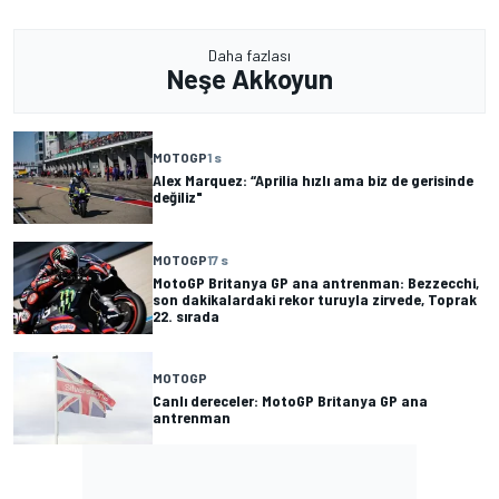
Daha fazlası
Neşe Akkoyun
MOTOGP
1 s
Alex Marquez: “Aprilia hızlı ama biz de gerisinde
değiliz"
MOTOGP
17 s
MotoGP Britanya GP ana antrenman: Bezzecchi,
son dakikalardaki rekor turuyla zirvede, Toprak
22. sırada
MOTOGP
Canlı dereceler: MotoGP Britanya GP ana
antrenman