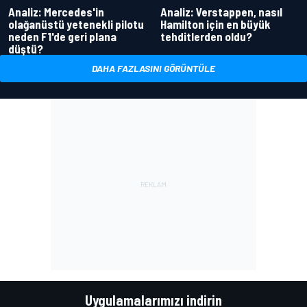
Analiz: Mercedes'in
Analiz: Verstappen, nasıl
olağanüstü yetenekli pilotu
Hamilton için en büyük
neden F1'de geri plana
tehditlerden oldu?
düştü?
DAHA FAZLASINI GÖRÜNTÜLE
Uygulamalarımızı indirin