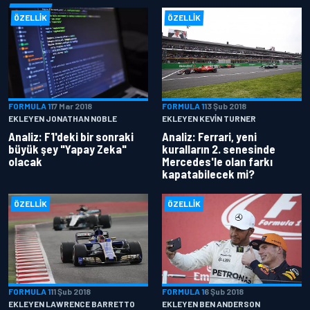
ÖZELLIK
ÖZELLIK
FORMULA 1
17 Mar 2018
FORMULA 1
13 Şub 2018
EKLEYEN JONATHAN NOBLE
EKLEYEN KEVIN TURNER
Analiz: F1'deki bir sonraki
Analiz: Ferrari, yeni
büyük şey "Yapay Zeka"
kuralların 2. senesinde
olacak
Mercedes'le olan farkı
kapatabilecek mi?
ÖZELLIK
ÖZELLIK
FORMULA 1
11 Şub 2018
FORMULA 1
6 Şub 2018
EKLEYEN LAWRENCE BARRETTO
EKLEYEN BEN ANDERSON