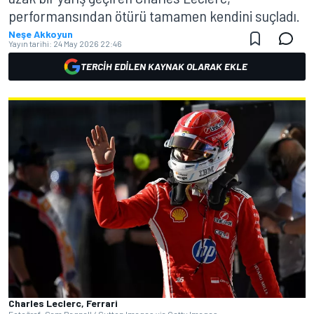
performansından ötürü tamamen kendini suçladı.
Neşe Akkoyun
Yayın tarihi:
24 May 2026 22:46
TERCIH EDILEN KAYNAK OLARAK EKLE
Charles Leclerc, Ferrari