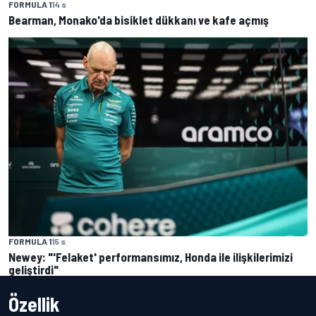
FORMULA 1
14 s
Bearman, Monako'da bisiklet dükkanı ve kafe açmış
FORMULA 1
15 s
Newey: "'Felaket' performansımız, Honda ile ilişkilerimizi
geliştirdi"
Özellik