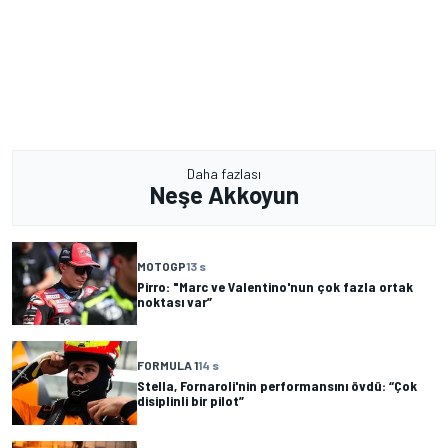
Daha fazlası
Neşe Akkoyun
MOTOGP
13 s
Pirro: "Marc ve Valentino'nun çok fazla ortak
noktası var”
FORMULA 1
14 s
Stella, Fornaroli'nin performansını övdü: “Çok
disiplinli bir pilot”