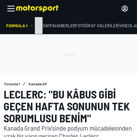
FORMULA 1
ANA SAYFA
HABERLER
FOTOĞRAF GALERILERI
VIDEOLA
Formula 1
Kanada GP
LECLERC: "BU KÂBUS GIBI
GEÇEN HAFTA SONUNUN TEK
SORUMLUSU BENIM"
Kanada Grand Prix'sinde podyum mücadelesinden
uzak bir yarış geçiren Charles Leclerc,