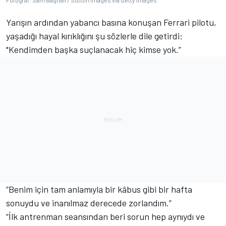
Fotoğraf: Sam Bagnall / Sutton Images via Getty Images
Yarışın ardından yabancı basına konuşan Ferrari pilotu,
yaşadığı hayal kırıklığını şu sözlerle dile getirdi:
"Kendimden başka suçlanacak hiç kimse yok.”
“Benim için tam anlamıyla bir kâbus gibi bir hafta
sonuydu ve inanılmaz derecede zorlandım.”
“İlk antrenman seansından beri sorun hep aynıydı ve