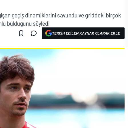
ğişen geçiş dinamiklerini savundu ve griddeki birçok
mlu bulduğunu söyledi.
TERCIH EDILEN KAYNAK OLARAK EKLE