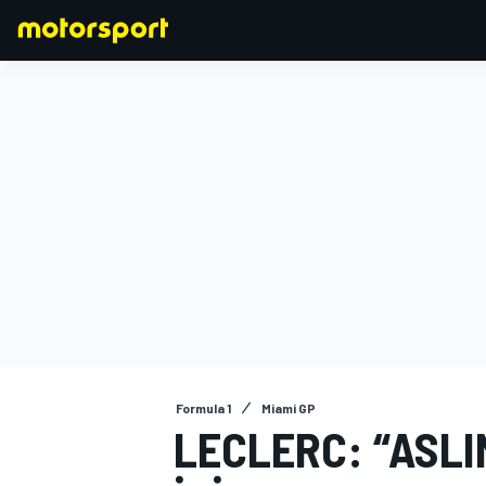
FORMULA 1
Formula 1
Miami GP
LECLERC: “ASL