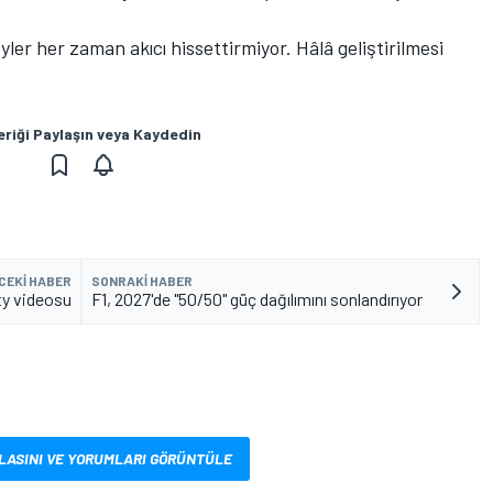
ler her zaman akıcı hissettirmiyor. Hâlâ geliştirilmesi
eriği Paylaşın veya Kaydedin
CEKI HABER
SONRAKI HABER
ty videosu
F1, 2027'de "50/50" güç dağılımını sonlandırıyor
LASINI VE YORUMLARI GÖRÜNTÜLE