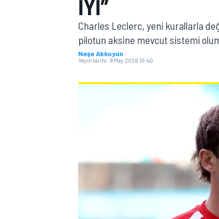
IYI”
MOTOGP
Charles Leclerc, yeni kurallarla de
pilotun aksine mevcut sistemi olu
Neşe Akkoyun
Yayın tarihi:
9 May 2026 10:40
WORLD SUPERBIKE