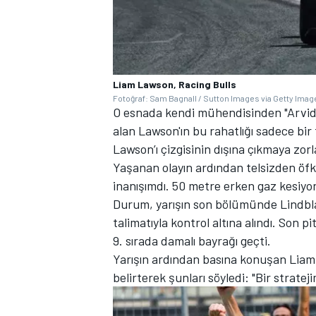
Liam Lawson, Racing Bulls
Fotoğraf: Sam Bagnall / Sutton Images via Getty Imag
O esnada kendi mühendisinden "Arvid
alan Lawson'ın bu rahatlığı sadece bir 
Lawson’ı çizgisinin dışına çıkmaya zorl
Yaşanan olayın ardından telsizden öfk
inanışımdı. 50 metre erken gaz kesiyor
Durum, yarışın son bölümünde Lindblad
talimatıyla kontrol altına alındı. Son p
9. sırada damalı bayrağı geçti.
Yarışın ardından basına konuşan Liam
belirterek şunları söyledi: "Bir strate