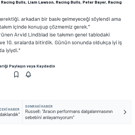
 Racing Bulls, Liam Lawson, Racing Bulls, Peter Bayer, Racing
erektiği, arkadan bir baskı gelmeyeceği söylendi ama
takım içinde konuşup çözmemiz gerek."
rünen Arvid Lindblad ise takımın genel tablodaki
ve 10. sıralarda bitirdik. Günün sonunda oldukça iyi iş
a iyiydi."
eriği Paylaşın veya Kaydedin
SONRAKI HABER
CEKI HABER
Russell: "Aracın performans dalgalanmasının
daklandık"
sebebini anlayamıyorum"