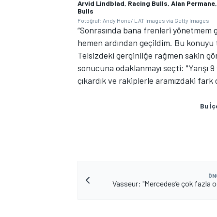
Arvid Lindblad, Racing Bulls, Alan Permane,
Bulls
Fotoğraf: Andy Hone/ LAT Images via Getty Images
“Sonrasında bana frenleri yönetmem g
hemen ardından geçildim. Bu konuyu 
Telsizdeki gerginliğe rağmen sakin gö
sonucuna odaklanmayı seçti: "Yarışı 9 
çıkardık ve rakiplerle aramızdaki fark d
Bu İç
ÖN
Vasseur: "Mercedes’e çok fazla o