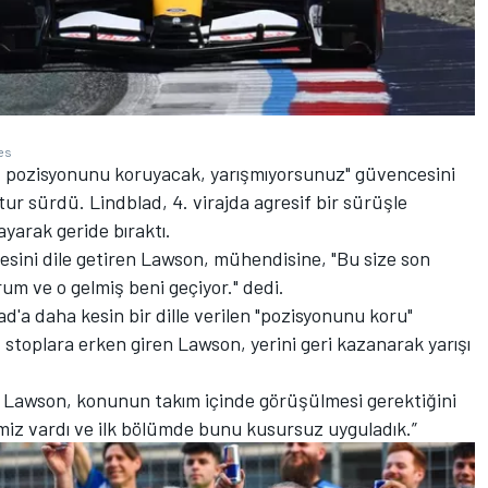
es
 pozisyonunu koruyacak, yarışmıyorsunuz" güvencesini
tur sürdü. Lindblad, 4. virajda agresif bir sürüşle
ayarak geride bıraktı.
esini dile getiren Lawson, mühendisine, "Bu size son
um ve o gelmiş beni geçiyor." dedi.
'a daha kesin bir dille verilen "pozisyonunu koru"
it stoplara erken giren Lawson, yerini geri kazanarak yarışı
 Lawson, konunun takım içinde görüşülmesi gerektiğini
jimiz vardı ve ilk bölümde bunu kusursuz uyguladık.”