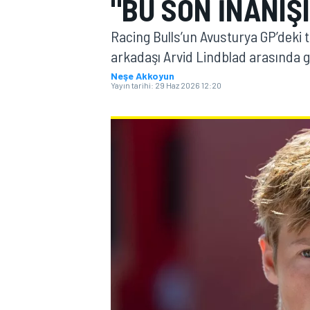
"BU SON INANIŞ
MOTOGP
Racing Bulls’un Avusturya GP’deki
arkadaşı Arvid Lindblad arasında g
Neşe Akkoyun
Yayın tarihi:
29 Haz 2026 12:20
WORLD SUPERBIKE