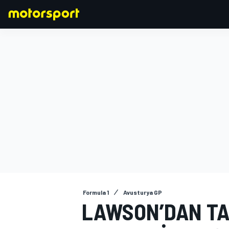
FORMULA 1
Formula 1
Avusturya GP
LAWSON’DAN TAK